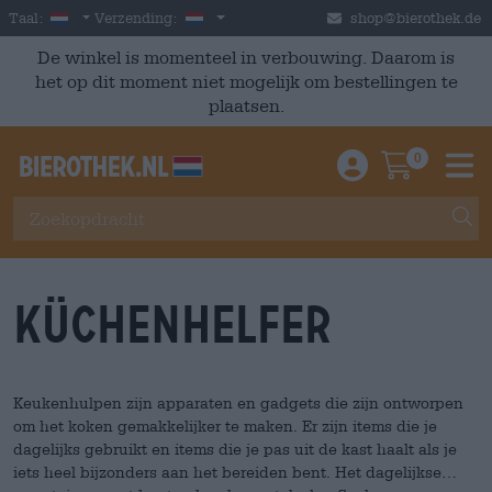
Skip to main content
Dutch
Nederland
Taal:
Verzending:
shop@bierothek.de
De winkel is momenteel in verbouwing. Daarom is
het op dit moment niet mogelijk om bestellingen te
plaatsen.
0
Einloggen / An
Warenkor
M
Küchenhelfer
Keukenhulpen zijn apparaten en gadgets die zijn ontworpen
om het koken gemakkelijker te maken. Er zijn items die je
dagelijks gebruikt en items die je pas uit de kast haalt als je
iets heel bijzonders aan het bereiden bent. Het dagelijkse