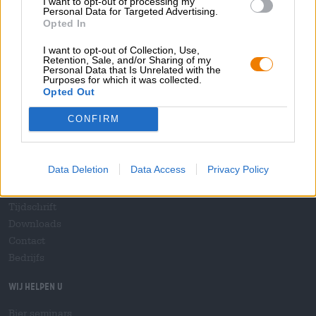
I want to opt-out of processing my
Personal Data for Targeted Advertising.
Opted In
Spring aan boord!
I want to opt-out of Collection, Use,
'Schrijf je in voor de nieuwsbrief'
Retention, Sale, and/or Sharing of my
Personal Data that Is Unrelated with the
Purposes for which it was collected.
Opted Out
Over de Bierothek
CONFIRM
Werken bij de Bierothek
®
Duurzaamheid
Data Deletion
Data Access
Privacy Policy
Maatschappelijke betrokkenheid
Pers
Tijdschrift
Downloads
Contact
Bedrijfs
Wij helpen u
Bier seminars