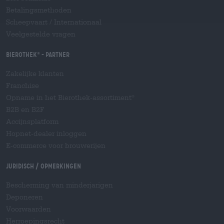
Betalingsmethoden
Scheepvaart
/
Internationaal
Veelgestelde vragen
Bierothek
- Partner
®
Zakelijke klanten
Franchise
Opname in het Bierothek-assortiment
®
B2B en B2F
Accijnsplatform
Hopnet-dealer inloggen
E-commerce voor brouwerijen
Juridisch / Opmerkingen
Bescherming van minderjarigen
Deponeren
Voorwaarden
Herroepingsrecht