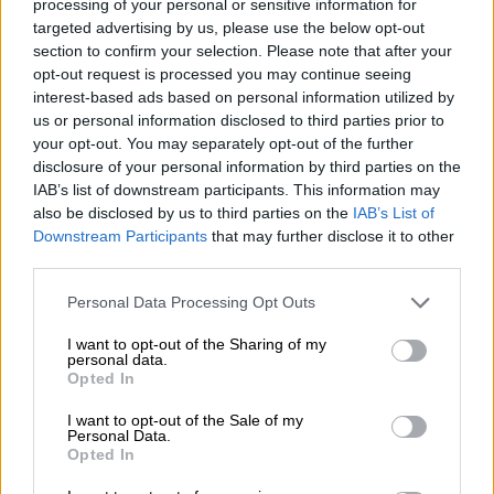
processing of your personal or sensitive information for
targeted advertising by us, please use the below opt-out
section to confirm your selection. Please note that after your
opt-out request is processed you may continue seeing
interest-based ads based on personal information utilized by
us or personal information disclosed to third parties prior to
your opt-out. You may separately opt-out of the further
disclosure of your personal information by third parties on the
IAB’s list of downstream participants. This information may
also be disclosed by us to third parties on the
IAB’s List of
Downstream Participants
that may further disclose it to other
burger bomb bbq sauce bier braumalz
third parties.
Küchenhelfer
€ 6,39
Personal Data Processing Opt Outs
-
0,23 L Fles - € 27,78 / LTR
I want to opt-out of the Sharing of my
personal data.
Uitverkocht
Opted In
I want to opt-out of the Sale of my
Personal Data.
1
Opted In