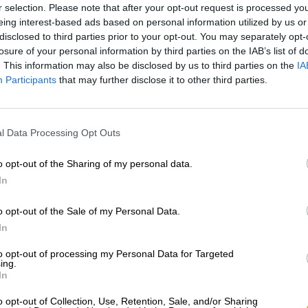
eroverd en dagen de smaakpapillen van gevestigde bierdrinkers to
r selection. Please note that after your opt-out request is processed y
 verband zouden worden gebracht, gaan de ketels van wilde brouwers
eing interest-based ads based on personal information utilized by us or
met de traditionele bieren van Duitsland. “
111 Duitse ambachteli
disclosed to third parties prior to your opt-out. You may separately opt-
 dat je dorst naar bier zeker zal prikkelen. Droschke en Krines besc
losure of your personal information by third parties on the IAB’s list of
and en hun brouwerijen zo levendig dat je bijna denkt dat je in he
. This information may also be disclosed by us to third parties on the
IA
 kunnen halen.
Participants
that may further disclose it to other third parties.
l Data Processing Opt Outs
o opt-out of the Sharing of my personal data.
In
o opt-out of the Sale of my Personal Data.
In
to opt-out of processing my Personal Data for Targeted
ing.
In
o opt-out of Collection, Use, Retention, Sale, and/or Sharing