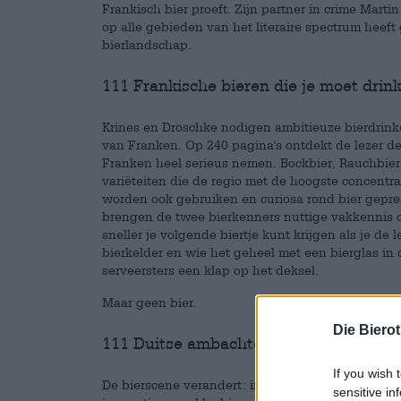
Frankisch bier proeft. Zijn partner in crime Mart
op alle gebieden van het literaire spectrum heef
bierlandschap.
111 Frankische bieren die je moet drin
Krines en Droschke nodigen ambitieuze bierdrink
van Franken. Op 240 pagina's ontdekt de lezer de b
Franken heel serieus nemen. Bockbier, Rauchbier, 
variëteiten die de regio met de hoogste concentra
worden ook gebruiken en curiosa rond bier gepr
brengen de twee bierkenners nuttige vakkennis o
sneller je volgende biertje kunt krijgen als je de l
bierkelder en wie het geheel met een bierglas in
serveersters een klap op het deksel.
Maar geen bier.
Die Biero
111 Duitse ambachtelijke bieren die je
If you wish 
De bierscene verandert: in het conservatieve Duits
sensitive in