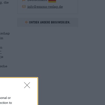
g, die
info@emons-verlag.de
Ontdek andere brouwerijen.
ndschap
 in
en
n”
je
ische
sonal or
ection to