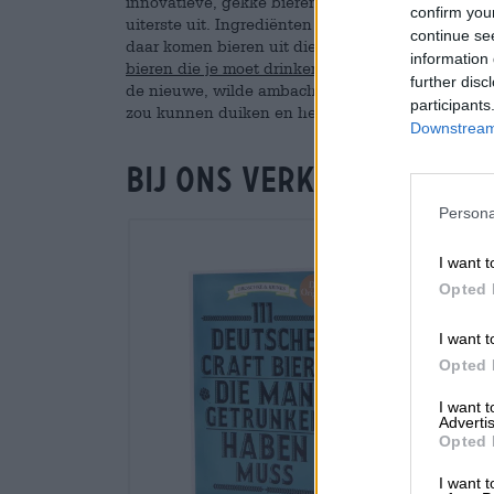
innovatieve, gekke bieren hebben de biermarkt v
confirm you
uiterste uit. Ingrediënten die nooit met bier in
continue se
daar komen bieren uit die weinig gemeen hebben 
information 
bieren die je moet drinken
” is een non-fictieboek
further disc
de nieuwe, wilde ambachtelijke bieren van Duitsl
participants
zou kunnen duiken en het bier er meteen uit zou
Downstream 
Bij ons verkrijgbaar
Persona
I want t
Opted 
I want t
Opted 
I want 
Advertis
Opted 
I want t