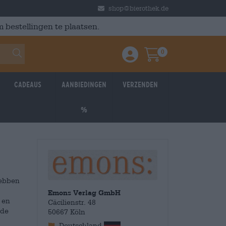
shop@bierothek.de
 bestellingen te plaatsen.
0
Einloggen / Anmelden
Warenkorb
Cadeaus
Aanbiedingen
Verzenden
%
hebben
Emons Verlag GmbH
 en
Cäcilienstr. 48
 de
50667 Köln
Deutschland