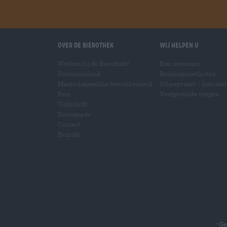
Over de Bierothek
Wij helpen u
Werken bij de Bierothek
Bier seminars
®
Duurzaamheid
Betalingsmethoden
Maatschappelijke betrokkenheid
Scheepvaart
/
Internat
Pers
Veelgestelde vragen
Tijdschrift
Downloads
Contact
Bedrijfs
Gel
*