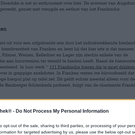
in Droschke is net zo enthousiast over bier. De inwoner van Augsbur
t gewerkt, geniet met vreugde en eetlust van het Frankische
ken
ers uit voor een uitgebreide reis door het indrukwekkende bierla
ierdiversiteit van Franken en leert hij dat bier iets is dat mensen
Pilsner, Weizen, Kellerbier en Lager zijn slechts enkele van de
tie aan brouwerijen ter wereld te bieden heeft. Naast de biersoort
esenteerd. In hun werk “
111 Frankische bieren die je moet drinke
ver in grappige anekdotes. In Franken weten we bijvoorbeeld dat 
ege bierpul plat op tafel zet. Dit geldt echter meestal alleen voor de
 de Bamberger Schlenkerla probeert, krijgt van de charmante Frank
thek® -
Do Not Process My Personal Information
 moet drinken
to opt-out of the sale, sharing to third parties, or processing of your per
land zijn het niet langer alleen Pilsner en Weizen. Creatieve,
formation for targeted advertising by us, please use the below opt-out s