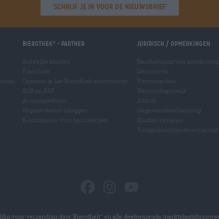
'Schrijf je in voor de nieuwsbrief'
Bierothek
- Partner
Juridisch / Opmerkingen
®
Zakelijke klanten
Bescherming van minderjari
Franchise
Deponeren
ionaal
Opname in het Bierothek-assortiment
Voorwaarden
®
B2B en B2F
Herroepingsrecht
Accijnsplatform
Afdruk
Hopnet-dealer inloggen
Gegevensbescherming
E-commerce voor brouwerijen
Klanten-reviews
Toegankelijkheidsverklaring
dig voor verzending door Bierothek
en alle deelnemende marktplaatsbrouwer
®