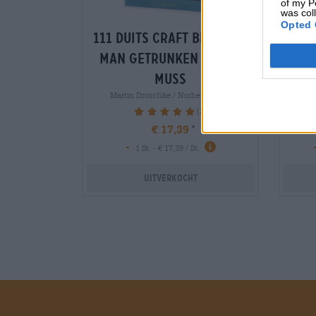
of my P
was col
Opted 
111 Duits craft biere die
111 
man getrunken haben
ma
muss
Martin Droschke / Norbert Krines
Ma
(2)
100%
€ 17,39
-
1 St. - € 17,39 / St.
Uitverkocht