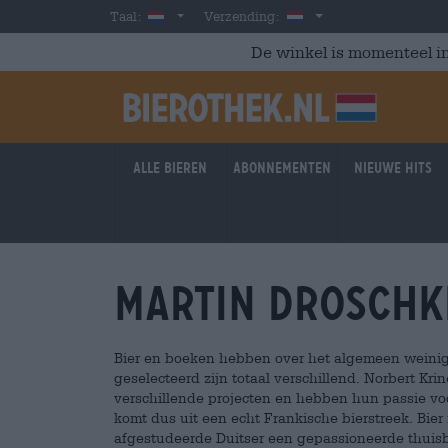
Skip to main content
Dutch
Nederland
Taal:
Verzending:
De winkel is momenteel in
Alle bieren
Abonnementen
Nieuwe hits
Martin Droschk
Bier en boeken hebben over het algemeen weinig 
geselecteerd zijn totaal verschillend. Norbert 
verschillende projecten en hebben hun passie voo
komt dus uit een echt Frankische bierstreek. Bier 
afgestudeerde Duitser een gepassioneerde thuisb