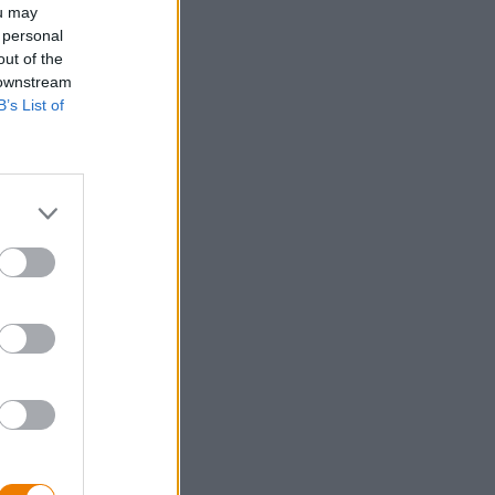
t het
ou may
 in en
 personal
jke
out of the
hrijven
 downstream
t boek
B’s List of