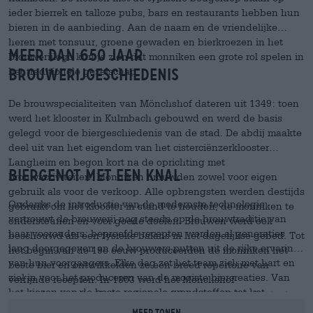
ieder bierrek en talloze pubs, bars en restaurants hebben hun
bieren in de aanbieding. Aan de naam en de vriendelijke
heren met tonsuur, groene gewaden en bierkroezen in het
Meer dan 650 jaar
brouwerijlogo kun je zien dat monniken een grote rol spelen in
het traditionele gezelschap.
brouwerijgeschiedenis
De brouwspecialiteiten van Mönchshof dateren uit 1349: toen
werd het klooster in Kulmbach gebouwd en werd de basis
gelegd voor de biergeschiedenis van de stad. De abdij maakte
deel uit van het eigendom van het cisterciënzerklooster
Langheim en begon kort na de oprichting met
Biergenot met een knal
brouwactiviteiten. Monniken brouwden zowel voor eigen
gebruik als voor de verkoop. Alle opbrengsten werden destijds
Ondanks de introductie van de modernste technologie
gebruikt om het klooster in stand te houden, de monniken te
vertrouwt de brouwerij nog steeds op de brouwtraditie van
ondersteunen en voor goede doelen. Brouwen werd ook
haar voorouders: beproefde recepten worden al generaties
beschouwd als een fysieke balans in het dagelijkse gebed. Tot
lang doorgegeven en de brouwers putten uit de rijke ervaring
het begin van de 19e eeuw produceerden de monniken het
van hun voorgangers. Elke dag zet het team zich met hart en
beste bier en ontwikkelden ze een breed repertoire van
ziel in voor het produceren van de mooiste biercreaties. Van
verfijnde recepten. In 1803 werd het Mönchshof
het kiezen van de beste regionale grondstoffen tot het
geseculariseerd en behoorde vanaf dat moment tot de staat.
bottelen, elke stap wordt in de brouwerij uitgevoerd. Alleen zo
Bijna 50 jaar later kocht Erhard Ender het landgoed en
Meer tonen