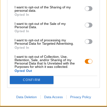
I want to opt-out of the Sharing of my
personal data.
Duitse lagerbieren | Frankisch bier
Opted In
weihnachtsbier
I want to opt-out of the Sale of my
Mönchshof BrauSpezialitäten
Personal Data.
(1)
100%
Opted In
€ 3,09
I want to opt-out of processing my
MEHRWEG
0,50 L Fles - € 6,18 / LTR
Personal Data for Targeted Advertising.
Opted In
Uitverkocht
I want to opt-out of Collection, Use,
Retention, Sale, and/or Sharing of my
Personal Data that Is Unrelated with the
Purposes for which it was collected.
1
Opted Out
CONFIRM
Spring aan boord!
Data Deletion
Data Access
Privacy Policy
'Schrijf je in voor de nieuwsbrief'