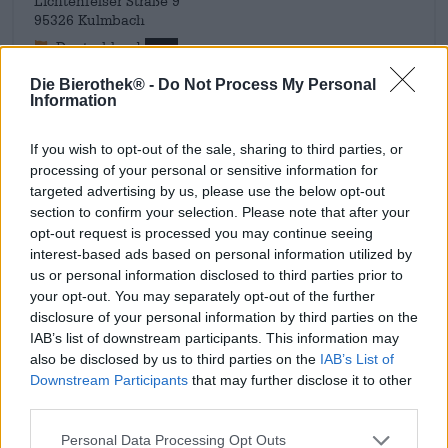
Lichtenfelser Straße 9
95326 Kulmbach
Deutschland
info@xn--mnchshof-n4a.de
Die Bierothek® -
Do Not Process My Personal
Information
Ontdek andere brouwerijen.
If you wish to opt-out of the sale, sharing to third parties, or
processing of your personal or sensitive information for
Bij ons verkrijgbaar
targeted advertising by us, please use the below opt-out
section to confirm your selection. Please note that after your
09.07.2026
opt-out request is processed you may continue seeing
interest-based ads based on personal information utilized by
us or personal information disclosed to third parties prior to
your opt-out. You may separately opt-out of the further
disclosure of your personal information by third parties on the
IAB’s list of downstream participants. This information may
also be disclosed by us to third parties on the
IAB’s List of
Downstream Participants
that may further disclose it to other
third parties.
Personal Data Processing Opt Outs