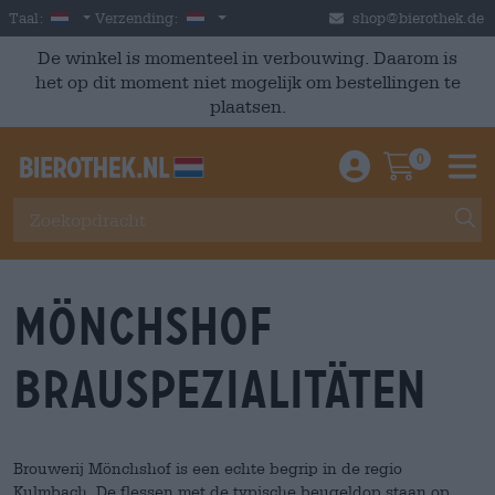
Skip to main content
Dutch
Nederland
Taal:
Verzending:
shop@bierothek.de
De winkel is momenteel in verbouwing. Daarom is
het op dit moment niet mogelijk om bestellingen te
plaatsen.
0
Einloggen / An
Warenkor
M
Mönchshof
BrauSpezialitäten
Brouwerij Mönchshof is een echte begrip in de regio
Kulmbach. De flessen met de typische beugeldop staan op