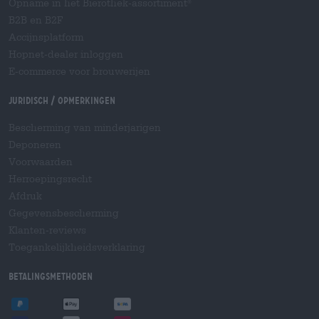
Opname in het Bierothek-assortiment
®
B2B en B2F
Accijnsplatform
Hopnet-dealer inloggen
E-commerce voor brouwerijen
Juridisch / Opmerkingen
Bescherming van minderjarigen
Deponeren
Voorwaarden
Herroepingsrecht
Afdruk
Gegevensbescherming
Klanten-reviews
Toegankelijkheidsverklaring
Betalingsmethoden