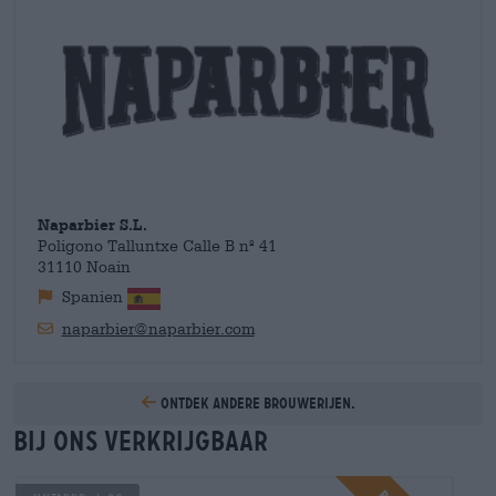
passie voor goed bier. De bierrecensiesite ratebeer.com heeft
de brouwerij meerdere malen uitgeroepen tot de beste
brouwerij van Spanje en Juan heeft nu brouwersvrienden over
de hele wereld met wie hij samenwerkt. De onderlinge
uitwisseling van ervaringen, recepten en ingrediënten is een
belangrijk onderdeel van de craftbiercultuur en helpt vooral
kleine, jonge brouwerijen om voet aan de grond te krijgen in
de scene. Vandaag is Naparbier opgericht en kunnen wij u
hier de heerlijke bieren van Juan en zijn team aanbieden.
Naparbier S.L.
Poligono Talluntxe Calle B nº 41
31110 Noain
Spanien
naparbier@naparbier.com
Ontdek andere brouwerijen.
Bij ons verkrijgbaar