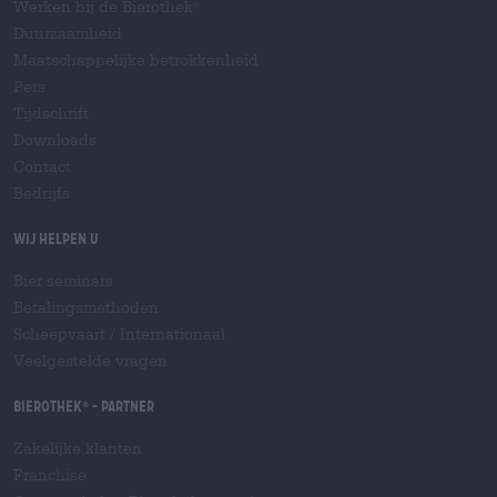
Werken bij de Bierothek
®
Duurzaamheid
Maatschappelijke betrokkenheid
Pers
Tijdschrift
Downloads
Contact
Bedrijfs
Wij helpen u
Bier seminars
Betalingsmethoden
Scheepvaart
/
Internationaal
Veelgestelde vragen
Bierothek
- Partner
®
Zakelijke klanten
Franchise