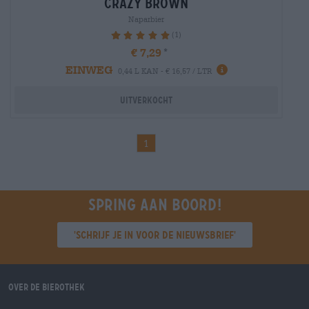
crazy brown
Naparbier
(1)
100%
€ 7,29
EINWEG
0,44 L KAN - € 16,57 / LTR
Uitverkocht
1
Spring aan boord!
'Schrijf je in voor de nieuwsbrief'
Over de Bierothek