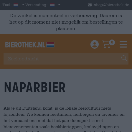
Skip to main content
Dutch
Nederland
Taal:
Verzending:
shop@bierothek.de
De winkel is momenteel in verbouwing. Daarom is
het op dit moment niet mogelijk om bestellingen te
plaatsen.
0
Einloggen / An
Warenkor
M
Naparbier
Als je uit Duitsland komt, is de lokale biercultuur niets
bijzonders. We kennen biertuinen, herbergen en tavernes en
het verbaast ons niet dat het jaar doorspekt is met
bierevenementen zoals bockbiertappen, kerkwijdingen en