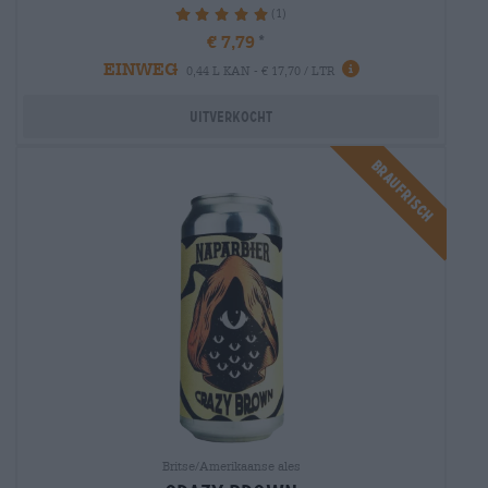
(1)
100%
€ 7,79
EINWEG
0,44 L KAN - € 17,70 / LTR
Uitverkocht
Braufrisch
Britse/Amerikaanse ales