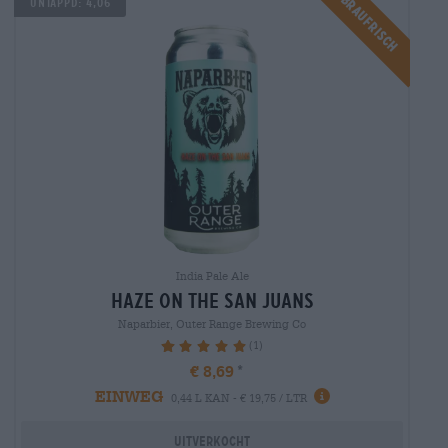
Braufrisch
Untappd: 4,06
India Pale Ale
haze on the san juans
Naparbier, Outer Range Brewing Co
(1)
100%
€ 8,69
EINWEG
0,44 L KAN - € 19,75 / LTR
Uitverkocht