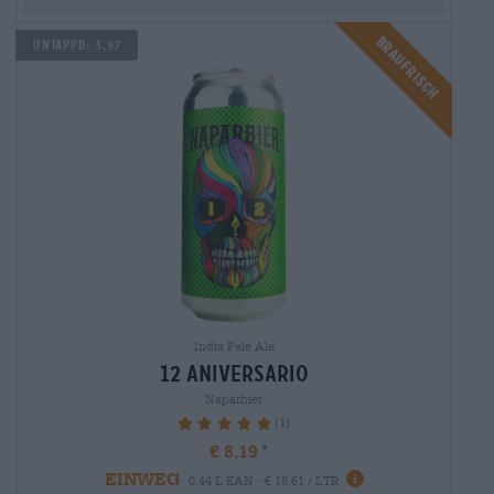
Braufrisch
Untappd: 3,97
India Pale Ale
12 aniversario
Naparbier
(1)
100%
€ 8,19
EINWEG
0,44 L KAN - € 18,61 / LTR