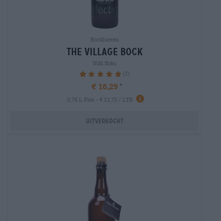
Bockbieren
the village bock
Nikl Bräu
(2)
100%
€ 16,29
0,75 L Fles - € 21,72 / LTR
Uitverkocht