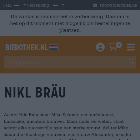
Skip to main content
Dutch
Nederland
Taal:
Verzending:
shop@bierothek.de
De winkel is momenteel in verbouwing. Daarom is
het op dit moment niet mogelijk om bestellingen te
plaatsen.
0
Einloggen / An
Warenkor
M
Nikl Bräu
Achter Nikl Bräu staat Mike Schmitt, een ambitieuze,
huiselijke, nuchtere brouwer. Maar zoals we weten, staat
achter elke succesvolle man een sterke vrouw. Achter Mike
staan drie krachtige vrouwen: zijn vrouw Alexandra, moeder