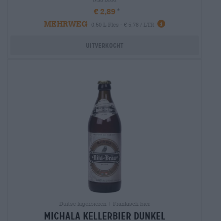
€ 2,89
MEHRWEG
0,50 L Fles - € 5,78 / LTR
Uitverkocht
Duitse lagerbieren | Frankisch bier
michala kellerbier dunkel