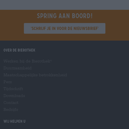
Spring aan boord!
'Schrijf je in voor de nieuwsbrief'
Over de Bierothek
Werken bij de Bierothek
®
Duurzaamheid
Maatschappelijke betrokkenheid
Pers
Tijdschrift
Downloads
Contact
Bedrijfs
Wij helpen u