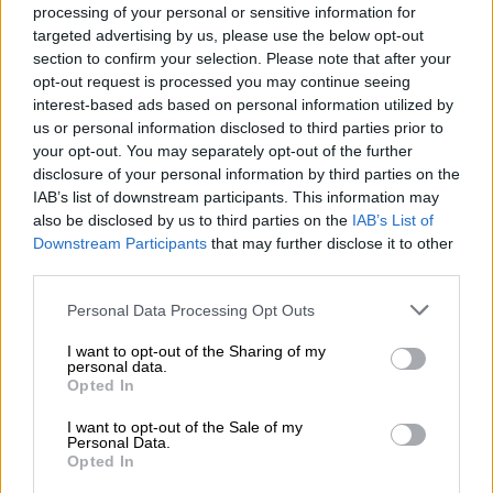
Tarwe bieren | Frankisch bier
processing of your personal or sensitive information for
nikl weiße eule
targeted advertising by us, please use the below opt-out
Nikl Bräu
section to confirm your selection. Please note that after your
(2)
opt-out request is processed you may continue seeing
90%
interest-based ads based on personal information utilized by
€ 2,79
us or personal information disclosed to third parties prior to
MEHRWEG
0,50 L Fles - € 5,58 / LTR
your opt-out. You may separately opt-out of the further
disclosure of your personal information by third parties on the
Uitverkocht
IAB’s list of downstream participants. This information may
also be disclosed by us to third parties on the
IAB’s List of
Downstream Participants
that may further disclose it to other
third parties.
Personal Data Processing Opt Outs
I want to opt-out of the Sharing of my
personal data.
Opted In
I want to opt-out of the Sale of my
Personal Data.
Opted In