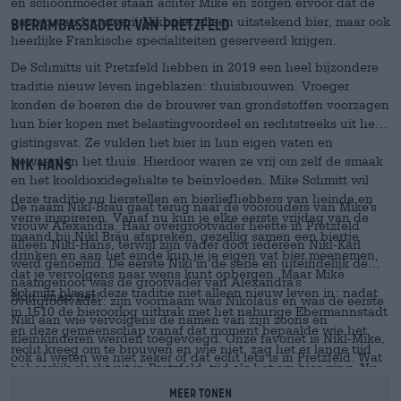
en schoonmoeder staan achter Mike en zorgen ervoor dat de
gasten van brouwerij Nikl niet alleen uitstekend bier, maar ook
Bierambassadeur van Pretzfeld
heerlijke Frankische specialiteiten geserveerd krijgen.
De Schmitts uit Pretzfeld hebben in 2019 een heel bijzondere
traditie nieuw leven ingeblazen: thuisbrouwen. Vroeger
konden de boeren die de brouwer van grondstoffen voorzagen
hun bier kopen met belastingvoordeel en rechtstreeks uit het
gistingsvat. Ze vulden het bier in hun eigen vaten en
bewaarden het thuis. Hierdoor waren ze vrij om zelf de smaak
Nik Hans
en het kooldioxidegehalte te beïnvloeden. Mike Schmitt wil
deze traditie nu herstellen en bierliefhebbers van heinde en
De naam Nikl-Bräu gaat terug naar de voorouders van Mike's
verre inspireren. Vanaf nu kun je elke eerste vrijdag van de
vrouw Alexandra. Haar overgrootvader heette in Pretzfeld
maand bij Nikl Bräu afspreken, gezellig samen een biertje
alleen Nikl-Hans, terwijl zijn vader door iedereen Nikl-Karl
drinken en aan het einde kun je je eigen vat bier meenemen,
werd genoemd. De eerste Nikl in de serie en uiteindelijk de
dat je vervolgens naar wens kunt opbergen. Maar Mike
naamgenoot was de grootvader van Alexandra's
Schmitt blaast deze traditie niet alleen nieuw leven in: nadat
Nou, snap het!
overgrootvader: zijn voornaam was Nikolaus en was de eerste
in 1510 de bieroorlog uitbrak met het naburige Ebermannstadt
Nikl aan wie vervolgens de namen van zijn zoons en
en deze gemeenschap vanaf dat moment bepaalde wie het
kleinkinderen werden toegevoegd. Onze favoriet is Nikl-Mike,
recht kreeg om te brouwen en wie niet, zag het er lange tijd
ook al weten we niet zeker of dat echt iets is in Pretzfeld. Wat
behoorlijk slecht uit in Pretzfeld. tijd als het om bier ging. Nu
wel zeker is, zijn de prijzen die Mike al heeft ontvangen voor
is er naast het bekende Pretzfelder vruchtensap ook weer
Meer tonen
zijn bier. De uitstekende kwaliteit van zijn bieren werd