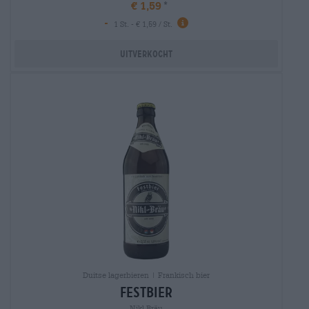
€ 1,59
-
1 St. - € 1,59 / St.
Uitverkocht
Duitse lagerbieren | Frankisch bier
festbier
Nikl Bräu