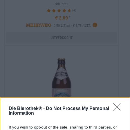
Nikl Bräu
(4)
95%
€ 2,89
MEHRWEG
0,50 L Fles - € 5,78 / LTR
Uitverkocht
Die Bierothek® -
Do Not Process My Personal
Information
If you wish to opt-out of the sale, sharing to third parties, or