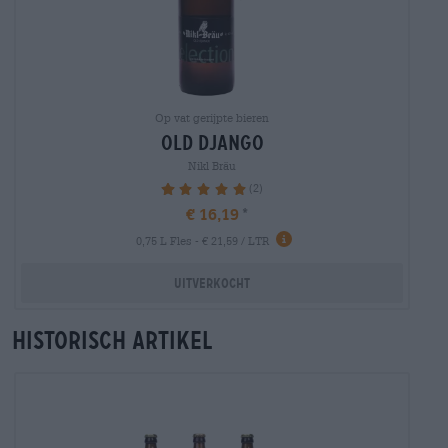
Op vat gerijpte bieren
old django
Nikl Bräu
(2)
100%
€ 16,19
0,75 L Fles - € 21,59 / LTR
Uitverkocht
Historisch artikel