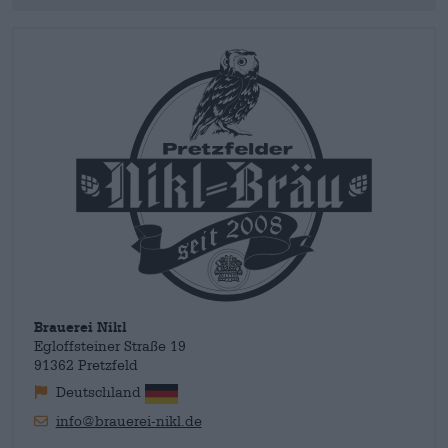
Pretzfelder bier. Niet alleen de inwoners van Pretzfeld vieren
beloond met een gouden medaille en tal van andere prijzen.
hun Mike als ambassadeur van traditie en regio, ook wij vieren
de ambitieuze brouwer voor zijn inzet. En voor het
voortreffelijke bier dat de hopkunstenaar blijkbaar erbij
brouwt. Met perfect vakmanschap brouwt Mike klassiekers
zoals zijn
lichte pils
of zijn donkere
Michala Kellerbier
. Maar
ook in Frankisch Zwitserland worden experimenten
uitgevoerd. Zo ontstaan favorieten als
Old Django
of zijn
Village Bock.
Brauerei Nikl
Egloffsteiner Straße 19
91362 Pretzfeld
Deutschland
info@brauerei-nikl.de