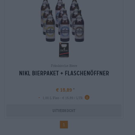
Fränkische Biere
Nikl Bierpaket + Flaschenöffner
€ 15,89
-
Info
1,00 L Fles - € 15,89 / LTR
Uitverkocht
1