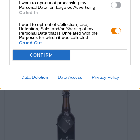
I want to opt-out of processing my
Personal Data for Targeted Advertising.
Opted In
Duitse lagerbieren | Frankisch bier | Beierse Pale
lagerbier hell
I want to opt-out of Collection, Use,
Nikl Bräu
Retention, Sale, and/or Sharing of my
Personal Data that Is Unrelated with the
(2)
100%
Purposes for which it was collected.
€ 2,29
Opted Out
MEHRWEG
0,50 L Fles - € 4,58 / LTR
CONFIRM
Uitverkocht
Data Deletion
Data Access
Privacy Policy