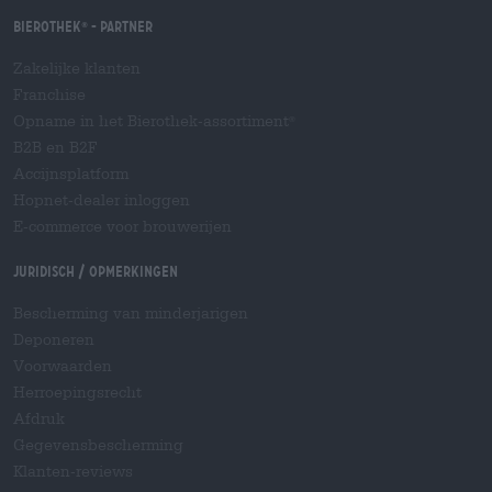
Bierothek
- Partner
®
Zakelijke klanten
Franchise
Opname in het Bierothek-assortiment
®
B2B en B2F
Accijnsplatform
Hopnet-dealer inloggen
E-commerce voor brouwerijen
Juridisch / Opmerkingen
Bescherming van minderjarigen
Deponeren
Voorwaarden
Herroepingsrecht
Afdruk
Gegevensbescherming
Klanten-reviews