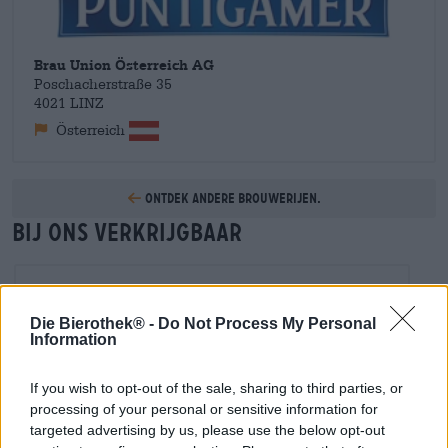
overigens niet alleen voor het milieu, maar ook voor de
mensen die in het bedrijf werken: Puntigamer zet zich ervoor
in dat haar medewerkers in een veilige en gezonde omgeving
Brau Union Österreich AG
werken, bijscholing geven en eerlijke lonen betalen. De
Poschacherstraße 35
brouwerij ondersteunt ook sportclubs en draagt met
4021 LINZ
evenementen en lekker bier bij aan het sociale leven in de
Österreich
regio
Ontdek andere brouwerijen.
Bij ons verkrijgbaar
Die Bierothek® -
Do Not Process My Personal
Information
If you wish to opt-out of the sale, sharing to third parties, or
processing of your personal or sensitive information for
targeted advertising by us, please use the below opt-out