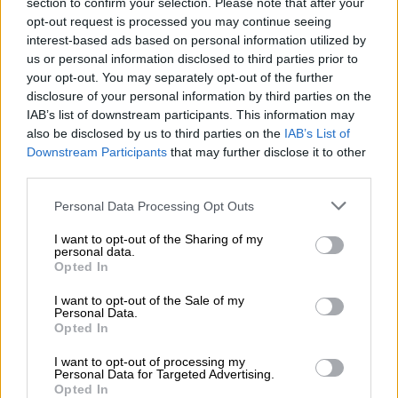
section to confirm your selection. Please note that after your
opt-out request is processed you may continue seeing
interest-based ads based on personal information utilized by
us or personal information disclosed to third parties prior to
your opt-out. You may separately opt-out of the further
disclosure of your personal information by third parties on the
Internationaal Pils
IAB’s list of downstream participants. This information may
das "bierige" bier - märzen
also be disclosed by us to third parties on the
IAB’s List of
Puntigamer
Downstream Participants
that may further disclose it to other
€ 2,89
third parties.
MEHRWEG
0,50 L Fles - € 5,78 / LTR
Personal Data Processing Opt Outs
Uitverkocht
I want to opt-out of the Sharing of my
personal data.
Opted In
1
I want to opt-out of the Sale of my
Personal Data.
Opted In
Spring aan boord!
I want to opt-out of processing my
Personal Data for Targeted Advertising.
Opted In
'Schrijf je in voor de nieuwsbrief'