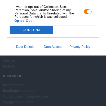
I want to opt-out of Collection, Use,
Retention, Sale, and/or Sharing of my
Personal Data that Is Unrelated with the
Purposes for which it was collected.
Over de Bierothek
Opted Out
Werken bij de Bierothek
®
CONFIRM
Duurzaamheid
Maatschappelijke betrokkenheid
Pers
Data Deletion
Data Access
Privacy Policy
Tijdschrift
Downloads
Contact
Bedrijfs
Wij helpen u
Bier seminars
Betalingsmethoden
Scheepvaart
/
Internationaal
Veelgestelde vragen