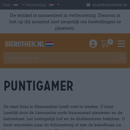
Skip to main content
Dutch
Nederland
Taal:
Verzending:
shop@bierothek.de
De winkel is momenteel in verbouwing. Daarom is
het op dit moment niet mogelijk om bestellingen te
plaatsen.
0
Einloggen / An
Warenkor
M
Puntigamer
De stad Graz in Stiermarken heeft veel te bieden. U kunt
heerlijk door de historische oude binnenstad slenteren en de
kathedraal, het hertogelijk hof en de klokkentoren bekijken. U
kunt wandelen naar de Schlossberg of met de kabelbaan naar