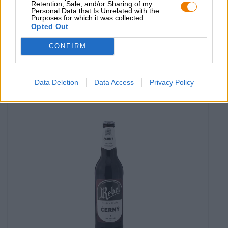
Retention, Sale, and/or Sharing of my
Personal Data that Is Unrelated with the
Duitse lagerbieren
Purposes for which it was collected.
original premium
Opted Out
Rebel Brewery
CONFIRM
€ 2,49
MEHRWEG
0,50 L Fles - € 4,98 / LTR
Data Deletion
Data Access
Privacy Policy
Uitverkocht