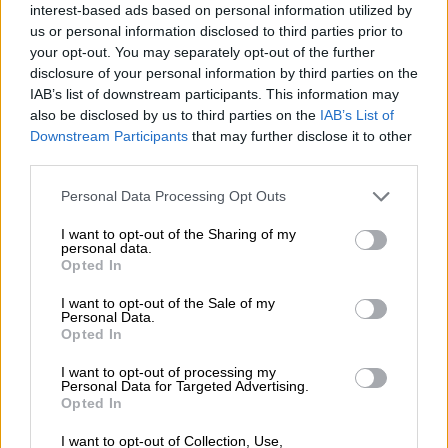
interest-based ads based on personal information utilized by
Duitse lagerbieren
us or personal information disclosed to third parties prior to
tudor
your opt-out. You may separately opt-out of the further
Rebel Brewery
disclosure of your personal information by third parties on the
€ 2,49
IAB’s list of downstream participants. This information may
MEHRWEG
0,50 L Fles - € 4,98 / LTR
also be disclosed by us to third parties on the
IAB’s List of
Downstream Participants
that may further disclose it to other
Uitverkocht
third parties.
Personal Data Processing Opt Outs
I want to opt-out of the Sharing of my
personal data.
Opted In
I want to opt-out of the Sale of my
Personal Data.
Opted In
I want to opt-out of processing my
Personal Data for Targeted Advertising.
Opted In
I want to opt-out of Collection, Use,