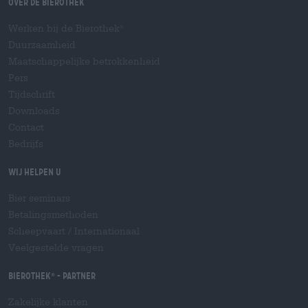
Over de Bierothek
Werken bij de Bierothek
®
Duurzaamheid
Maatschappelijke betrokkenheid
Pers
Tijdschrift
Downloads
Contact
Bedrijfs
Wij helpen u
Bier seminars
Betalingsmethoden
Scheepvaart
/
Internationaal
Veelgestelde vragen
Bierothek
- Partner
®
Zakelijke klanten