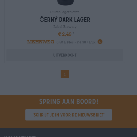
Duitse lagerbieren
Černý dark lager
Rebel Brewery
€ 2,49
MEHRWEG
0,50 L Fles - € 4,98 / LTR
Uitverkocht
1
Spring aan boord!
'Schrijf je in voor de nieuwsbrief'