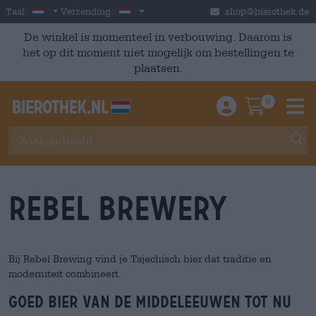
Skip to main content
Dutch
Nederland
Taal:
Verzending:
shop@bierothek.de
De winkel is momenteel in verbouwing. Daarom is
het op dit moment niet mogelijk om bestellingen te
plaatsen.
0
Einloggen / An
Warenkor
M
Rebel Brewery
Bij Rebel Brewing vind je Tsjechisch bier dat traditie en
moderniteit combineert.
Goed bier van de middeleeuwen tot nu