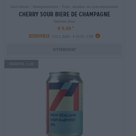
Zure bieren | Meergranenbier | Fruit-, kruiden- en specerijenbieren
cherry sour biere de champagne
Sakiskiu Alus
€ 5,39
EINWEG
0,33 L KAN - € 16,33 / LTR
Uitverkocht
UNTAPPD: 3,90