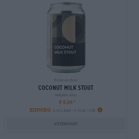
Porter en Stout
coconut milk stout
Sakiskiu Alus
€ 5,09
EINWEG
0,33 L KAN - € 15,42 / LTR
Uitverkocht