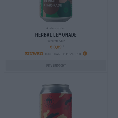
Andere stijlen
herbal lemonade
Sakiskiu Alus
€ 3,89
EINWEG
0,33 L KAN - € 11,79 / LTR
Uitverkocht