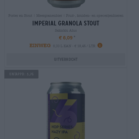
Porter en Stout | Meergranenbier | Fruit-, kruiden- en specerijenbieren
imperial granola stout
Sakiskiu Alus
€ 6,09
EINWEG
0,33 L KAN - € 18,45 / LTR
Uitverkocht
UNTAPPD: 3,76