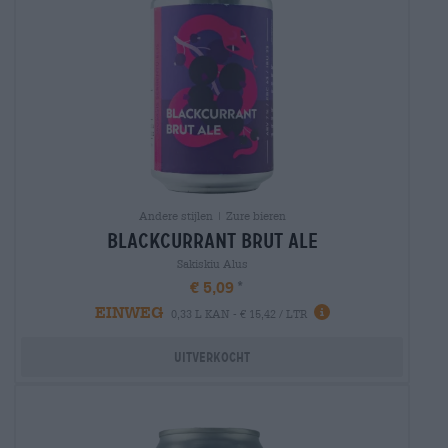
Andere stijlen | Zure bieren
blackcurrant brut ale
Sakiskiu Alus
€ 5,09
EINWEG
0,33 L KAN - € 15,42 / LTR
Uitverkocht