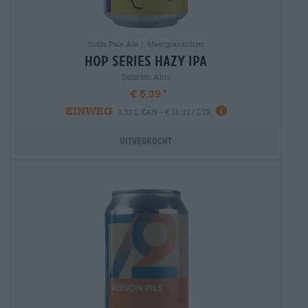
India Pale Ale | Meergranenbier
hop series hazy ipa
Sakiskiu Alus
€ 5,39
EINWEG
0,33 L KAN - € 16,33 / LTR
Uitverkocht