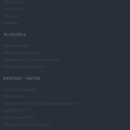
Tijdschrift
Downloads
Contact
Bedrijfs
Wij helpen u
Bier seminars
Betalingsmethoden
Scheepvaart
/
Internationaal
Veelgestelde vragen
Bierothek
- Partner
®
Zakelijke klanten
Franchise
Opname in het Bierothek-assortiment
®
B2B en B2F
Accijnsplatform
Hopnet-dealer inloggen