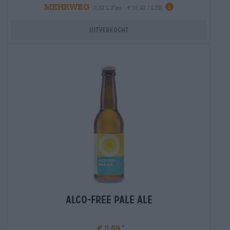
MEHRWEG
Info
0,33 L Fles - € 15,42 / LTR
Uitverkocht
Alco-Free Pale Ale
€ 3,69