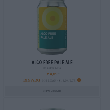
alco free pale ale
Sakiskiu Alus
€ 4,39
EINWEG
0,33 L KAN - € 13,30 / LTR
Uitverkocht