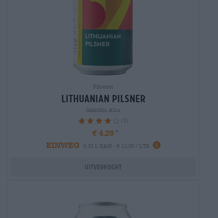
Pilsener
lithuanian pilsner
Sakiskiu Alus
(1)
80%
€ 4,29
EINWEG
0,33 L KAN - € 13,00 / LTR
Uitverkocht