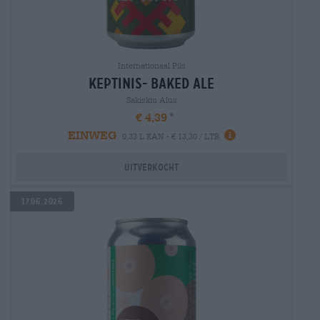
Internationaal Pils
keptinis- baked ale
Sakiskiu Alus
€ 4,39
EINWEG
0,33 L KAN - € 13,30 / LTR
Uitverkocht
17.06.2026