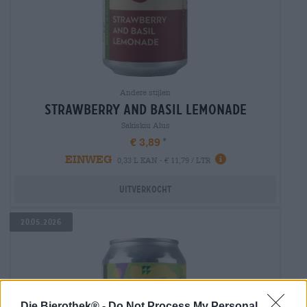
Andere stijlen
strawberry and basil lemonade
Sakiskiu Alus
€ 3,89
EINWEG
0,33 L KAN - € 11,79 / LTR
Uitverkocht
20.05.2026
Die Bierothek® -
Do Not Process My Personal