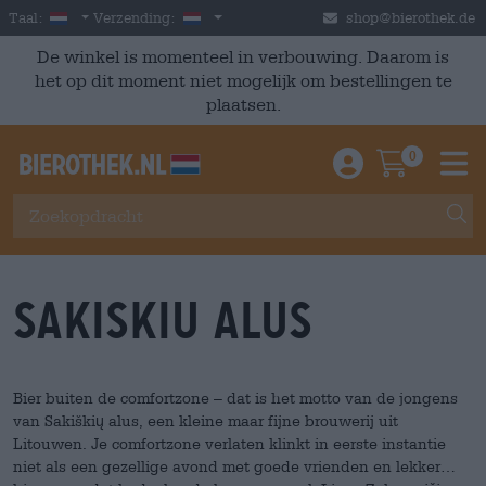
Skip to main content
Dutch
Nederland
Taal:
Verzending:
shop@bierothek.de
De winkel is momenteel in verbouwing. Daarom is
het op dit moment niet mogelijk om bestellingen te
plaatsen.
0
Einloggen / An
Warenkor
M
Sakiskiu Alus
Bier buiten de comfortzone – dat is het motto van de jongens
van Sakiškių alus, een kleine maar fijne brouwerij uit
Litouwen. Je comfortzone verlaten klinkt in eerste instantie
niet als een gezellige avond met goede vrienden en lekker