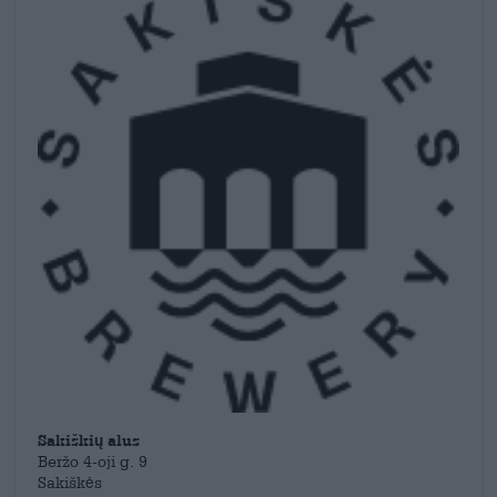
exoten zoals de
Gin & Tonic IPA
, de
Coconut Milk Stout
of de
Sour Bietenbier
.
Sakiškių alus
Beržo 4-oji g. 9
Sakiškės