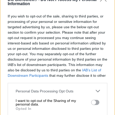
Information
If you wish to opt-out of the sale, sharing to third parties, or
processing of your personal or sensitive information for
targeted advertising by us, please use the below opt-out
section to confirm your selection. Please note that after your
opt-out request is processed you may continue seeing
Andere stijlen
interest-based ads based on personal information utilized by
yerba mate lemonade
us or personal information disclosed to third parties prior to
Sakiskiu Alus
your opt-out. You may separately opt-out of the further
€ 3,89
disclosure of your personal information by third parties on the
EINWEG
0,33 L KAN - € 11,79 / LTR
IAB’s list of downstream participants. This information may
also be disclosed by us to third parties on the
IAB’s List of
Uitverkocht
Downstream Participants
that may further disclose it to other
third parties.
Personal Data Processing Opt Outs
I want to opt-out of the Sharing of my
personal data.
Opted In