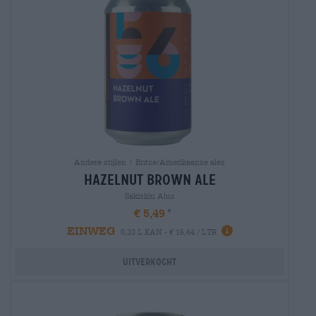
Andere stijlen | Britse/Amerikaanse ales
hazelnut brown ale
Sakiskiu Alus
€ 5,49
EINWEG
0,33 L KAN - € 16,64 / LTR
Uitverkocht