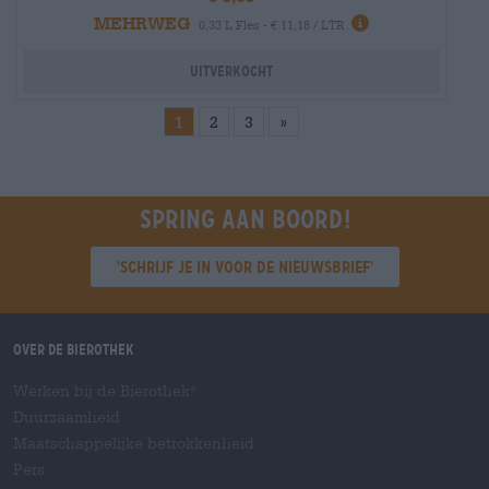
MEHRWEG
Info
0,33 L Fles - € 11,18 / LTR
Uitverkocht
1
2
3
»
Spring aan boord!
'Schrijf je in voor de nieuwsbrief'
Over de Bierothek
Werken bij de Bierothek
®
Duurzaamheid
Maatschappelijke betrokkenheid
Pers