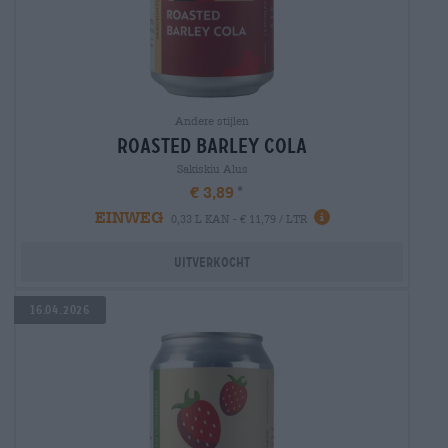
Andere stijlen
roasted barley cola
Sakiskiu Alus
€ 3,89
EINWEG
0,33 L KAN - € 11,79 / LTR
Uitverkocht
16.04.2026