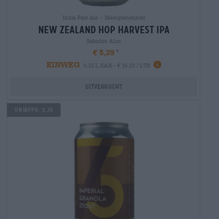
India Pale Ale | Meergranenbier
new zealand hop harvest ipa
Sakiskiu Alus
€ 5,39
EINWEG
0,33 L KAN - € 16,33 / LTR
Uitverkocht
UNTAPPD: 3,76