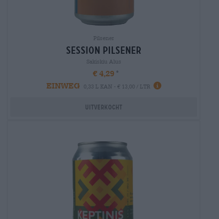
Pilsener
session Pilsener
Sakiskiu Alus
€ 4,29
EINWEG
0,33 L KAN - € 13,00 / LTR
Uitverkocht