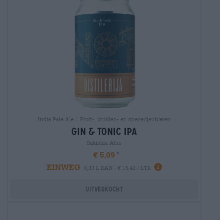
India Pale Ale | Fruit-, kruiden- en specerijenbieren
gin & tonic ipa
Sakiskiu Alus
€ 5,09
EINWEG
0,33 L KAN - € 15,42 / LTR
Uitverkocht