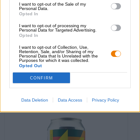
I want to opt-out of the Sale of my
Personal Data.
Opted In
I want to opt-out of processing my
Personal Data for Targeted Advertising.
Opted In
I want to opt-out of Collection, Use,
Zure bieren | Fruit-, kruiden- en specerijenbieren
Retention, Sale, and/or Sharing of my
Personal Data that Is Unrelated with the
gose with raspberries
Purposes for which it was collected.
Opted Out
Sakiskiu Alus
€ 5,29
CONFIRM
EINWEG
0,33 L KAN - € 16,03 / LTR
Uitverkocht
Data Deletion
Data Access
Privacy Policy