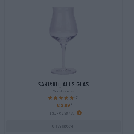
sakiškių alus glas
Sakiskiu Alus
(2)
100%
€ 2,99
-
1 St. - € 2,99 / St.
Uitverkocht