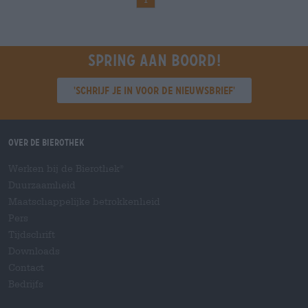
Spring aan boord!
'Schrijf je in voor de nieuwsbrief'
Over de Bierothek
Werken bij de Bierothek
®
Duurzaamheid
Maatschappelijke betrokkenheid
Pers
Tijdschrift
Downloads
Contact
Bedrijfs