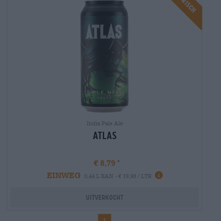
India Pale Ale
Atlas
€ 8,79
EINWEG
Info
0,44 L KAN - € 19,98 / LTR
Uitverkocht
1