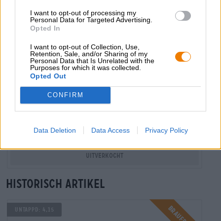
I want to opt-out of processing my
Personal Data for Targeted Advertising.
Opted In
I want to opt-out of Collection, Use,
Retention, Sale, and/or Sharing of my
Personal Data that Is Unrelated with the
Purposes for which it was collected.
India Pale Ale
Opted Out
west coast tropics
CONFIRM
Lervig, Seven Island Brewery
(1)
100%
€ 8,69
Data Deletion
Data Access
Privacy Policy
EINWEG
0,44 L KAN - € 19,75 / LTR
Uitverkocht
Historisch artikel
Braufrisch
UNTAPPD: 4,15