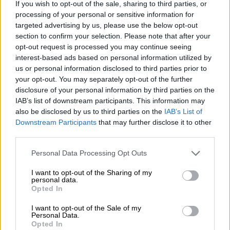
If you wish to opt-out of the sale, sharing to third parties, or
processing of your personal or sensitive information for
targeted advertising by us, please use the below opt-out
section to confirm your selection. Please note that after your
opt-out request is processed you may continue seeing
interest-based ads based on personal information utilized by
us or personal information disclosed to third parties prior to
Porter en Stout
your opt-out. You may separately opt-out of the further
tromos
disclosure of your personal information by third parties on the
Seven Island Brewery
IAB’s list of downstream participants. This information may
€ 9,89
also be disclosed by us to third parties on the
IAB’s List of
EINWEG
0,44 L Fles - € 22,48 / LTR
Downstream Participants
that may further disclose it to other
third parties.
Uitverkocht
Personal Data Processing Opt Outs
Braufrisch
UNTAPPD: 4,05
I want to opt-out of the Sharing of my
personal data.
Opted In
I want to opt-out of the Sale of my
Personal Data.
Opted In