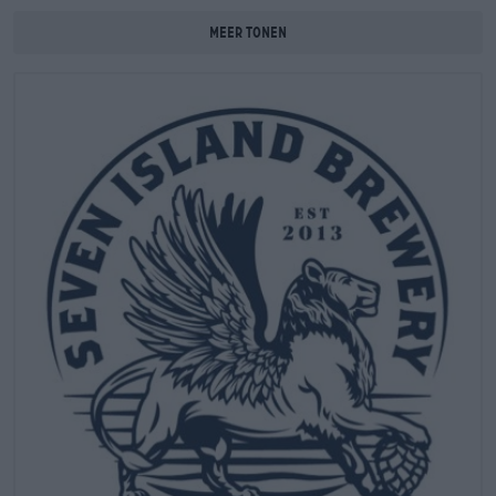
aangenomen dat de oude Grieken alleen wijn dronken,
bewijzen recente ontdekkingen dat er al in de bronstijd bier
Meer tonen
werd gebrouwen in Griekenland. Het brouwen kwam echter
niet van de grond en verdween gedurende een groot deel van
de Griekse geschiedenis. Ruim 150 jaar geleden werd het
brouwen hervat en sindsdien heeft het brouwambacht een
langzame maar gestage opleving gekend. Jonge brouwerijen
zoals de Seven Island Brewery revitaliseren het imago van
Grieks bier en maken van Griekenland een naam op de podia
van internationale competities.