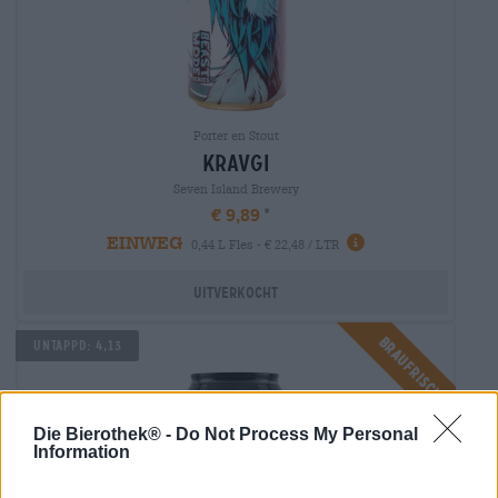
Porter en Stout
kravgi
Seven Island Brewery
€ 9,89
EINWEG
0,44 L Fles - € 22,48 / LTR
Uitverkocht
Braufrisch
UNTAPPD: 4,13
Die Bierothek® -
Do Not Process My Personal
Information