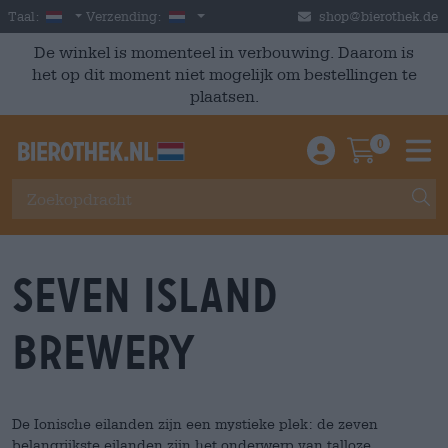
Skip to main content
Dutch
Nederland
Taal:
Verzending:
shop@bierothek.de
De winkel is momenteel in verbouwing. Daarom is
het op dit moment niet mogelijk om bestellingen te
plaatsen.
0
Einloggen / An
Warenkor
M
Seven Island
Brewery
De Ionische eilanden zijn een mystieke plek: de zeven
belangrijkste eilanden zijn het onderwerp van talloze