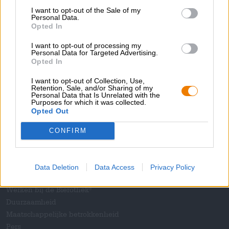
EINWEG
I want to opt-out of the Sale of my
0,33 L KAN - € 7,85 / LTR
Personal Data.
Opted In
Uitverkocht
I want to opt-out of processing my
Personal Data for Targeted Advertising.
Opted In
1
I want to opt-out of Collection, Use,
Retention, Sale, and/or Sharing of my
Personal Data that Is Unrelated with the
Purposes for which it was collected.
Spring aan boord!
Opted Out
CONFIRM
'Schrijf je in voor de nieuwsbrief'
Data Deletion
Data Access
Privacy Policy
Over de Bierothek
Werken bij de Bierothek
®
Duurzaamheid
Maatschappelijke betrokkenheid
Pers