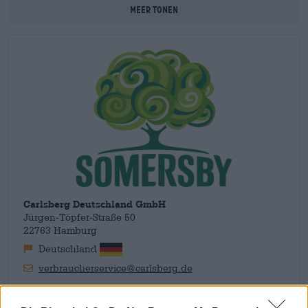
appeltaart, appelbeignets gebakken in bierbeslag,
Meer tonen
griesmeelpap met appelmoes, kaneel en suiker en heerlijke
apfelstrudel. Je kunt van de wintercider genieten op
kamertemperatuur of op ijs, maar je kunt er ook een heerlijke
warme drank mee maken.
Carlsberg Deutschland GmbH
Jürgen-Töpfer-Straße 50
22763 Hamburg
Deutschland
verbraucherservice@carlsberg.de