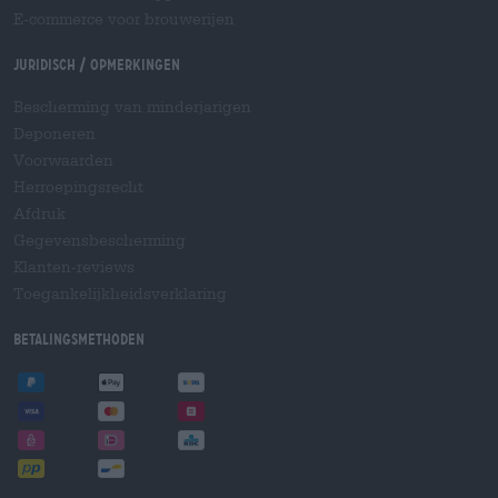
E-commerce voor brouwerijen
Juridisch / Opmerkingen
Bescherming van minderjarigen
Deponeren
Voorwaarden
Herroepingsrecht
Afdruk
Gegevensbescherming
Klanten-reviews
Toegankelijkheidsverklaring
Betalingsmethoden