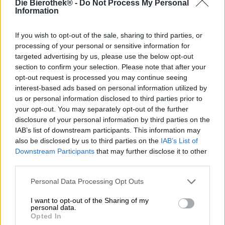
Die Bierothek® -
Do Not Process My Personal
Ontdek andere brouwerijen.
Information
Bij ons verkrijgbaar
If you wish to opt-out of the sale, sharing to third parties, or
processing of your personal or sensitive information for
targeted advertising by us, please use the below opt-out
section to confirm your selection. Please note that after your
opt-out request is processed you may continue seeing
interest-based ads based on personal information utilized by
us or personal information disclosed to third parties prior to
your opt-out. You may separately opt-out of the further
disclosure of your personal information by third parties on the
IAB’s list of downstream participants. This information may
also be disclosed by us to third parties on the
IAB’s List of
Downstream Participants
that may further disclose it to other
third parties.
Personal Data Processing Opt Outs
Andere stijlen
somersby winter cider
I want to opt-out of the Sharing of my
personal data.
Somersby
Opted In
€ 2,59