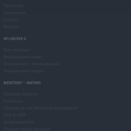
Tijdschrift
Downloads
Contact
Bedrijfs
Wij helpen u
Bier seminars
Betalingsmethoden
Scheepvaart
/
Internationaal
Veelgestelde vragen
Bierothek
- Partner
®
Zakelijke klanten
Franchise
Opname in het Bierothek-assortiment
®
B2B en B2F
Accijnsplatform
Hopnet-dealer inloggen