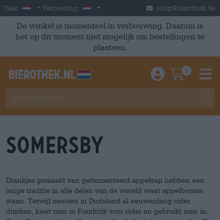
Skip to main content
Dutch
Nederland
Taal:
Verzending:
shop@bierothek.de
De winkel is momenteel in verbouwing. Daarom is
het op dit moment niet mogelijk om bestellingen te
plaatsen.
0
Einloggen / An
Warenkor
M
Somersby
Drankjes gemaakt van gefermenteerd appelsap hebben een
lange traditie in alle delen van de wereld waar appelbomen
staan. Terwijl mensen in Duitsland al eeuwenlang cider
drinken, kiest men in Frankrijk voor cider en gebruikt men in