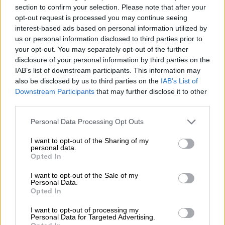
section to confirm your selection. Please note that after your
Porter en Stout | Donker en zwart bier | Meergranenbier | Fruit-,
opt-out request is processed you may continue seeing
kruiden- en specerijenbieren
bounty hunter - imperial stout
interest-based ads based on personal information utilized by
us or personal information disclosed to third parties prior to
Two Chefs Brewing
your opt-out. You may separately opt-out of the further
€ 4,59
disclosure of your personal information by third parties on the
EINWEG
0,33 L KAN - € 13,91 / LTR
IAB’s list of downstream participants. This information may
also be disclosed by us to third parties on the
IAB’s List of
Uitverkocht
Downstream Participants
that may further disclose it to other
third parties.
Personal Data Processing Opt Outs
I want to opt-out of the Sharing of my
personal data.
Opted In
I want to opt-out of the Sale of my
Personal Data.
Opted In
I want to opt-out of processing my
Personal Data for Targeted Advertising.