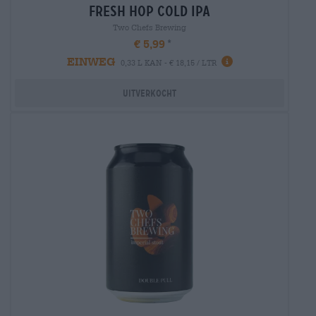
fresh hop cold ipa
Two Chefs Brewing
€ 5,99
EINWEG
0,33 L KAN - € 18,15 / LTR
Uitverkocht