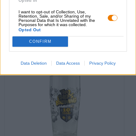
Opted In
I want to opt-out of Collection, Use,
Retention, Sale, and/or Sharing of my
two chefs glas - pink
Personal Data that Is Unrelated with the
Purposes for which it was collected.
Two Chefs Brewing
Opted Out
€ 3,59
-
1,00 L St. - € 3,59 / LTR
CONFIRM
Uitverkocht
Data Deletion
Data Access
Privacy Policy