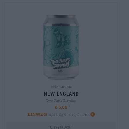
India Pale Ale
new england
Two Chefs Brewing
€ 5,09
EINWEG
0,33 L KAN - € 15,42 / LTR
Uitverkocht