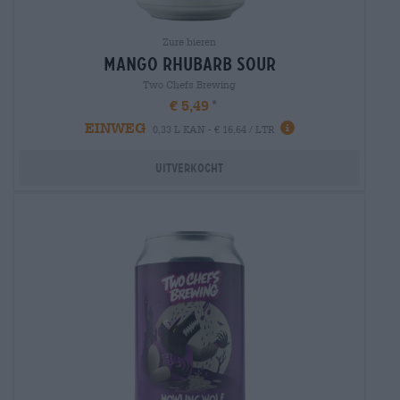
Zure bieren
mango rhubarb sour
Two Chefs Brewing
€ 5,49
EINWEG
0,33 L KAN - € 16,64 / LTR
Uitverkocht