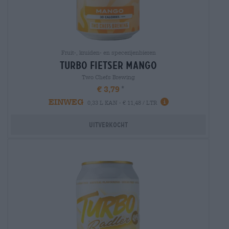
Fruit-, kruiden- en specerijenbieren
turbo Fietser mango
Two Chefs Brewing
€ 3,79
EINWEG
0,33 L KAN - € 11,48 / LTR
Uitverkocht