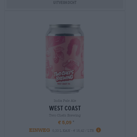
Uitverkocht
India Pale Ale
west coast
Two Chefs Brewing
€ 5,09
EINWEG
0,33 L KAN - € 15,42 / LTR