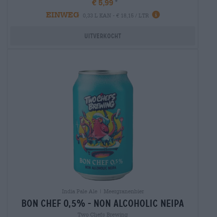
€ 5,99
EINWEG
0,33 L KAN - € 18,15 / LTR
Uitverkocht
India Pale Ale | Meergranenbier
bon chef 0,5% - non alcoholic neipa
Two Chefs Brewing