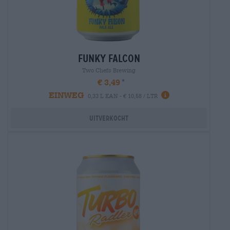
funky falcon
Two Chefs Brewing
€ 3,49
EINWEG
0,33 L KAN - € 10,58 / LTR
Uitverkocht