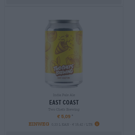
India Pale Ale
east coast
Two Chefs Brewing
€ 5,09
EINWEG
0,33 L KAN - € 15,42 / LTR