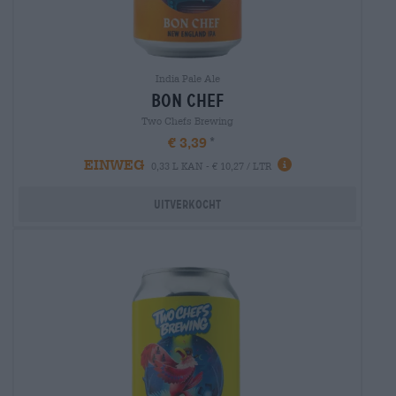
India Pale Ale
bon chef
Two Chefs Brewing
€ 3,39
EINWEG
0,33 L KAN - € 10,27 / LTR
Uitverkocht