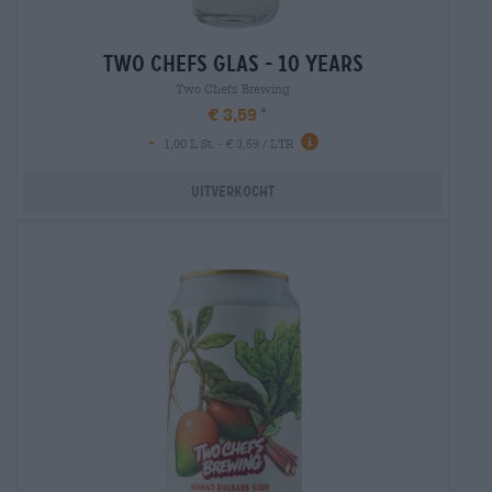
two chefs glas - 10 years
Two Chefs Brewing
€ 3,59
-
1,00 L St. - € 3,59 / LTR
Uitverkocht