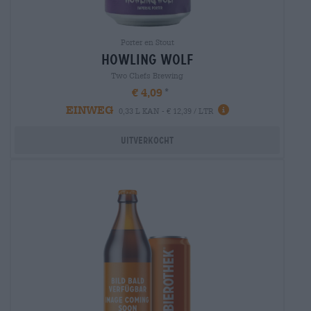
Porter en Stout
howling wolf
Two Chefs Brewing
€ 4,09
EINWEG
0,33 L KAN - € 12,39 / LTR
Uitverkocht