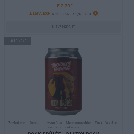
€ 3,29
EINWEG
0,33 L KAN - € 9,97 / LTR
Uitverkocht
20.10.2026
Bockbieren | Donker en zwart bier | Meergranenbier | Fruit-, kruiden-
en specerijenbieren