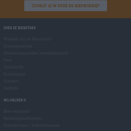
'Schrijf je in voor de nieuwsbrief'
Over de Bierothek
Werken bij de Bierothek
®
Duurzaamheid
Maatschappelijke betrokkenheid
Pers
Tijdschrift
Downloads
Contact
Bedrijfs
Wij helpen u
Bier seminars
Betalingsmethoden
Scheepvaart
/
Internationaal