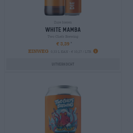
Zure bieren
white mamba
Two Chefs Brewing
€ 3,39
EINWEG
0,33 L KAN - € 10,27 / LTR
Uitverkocht