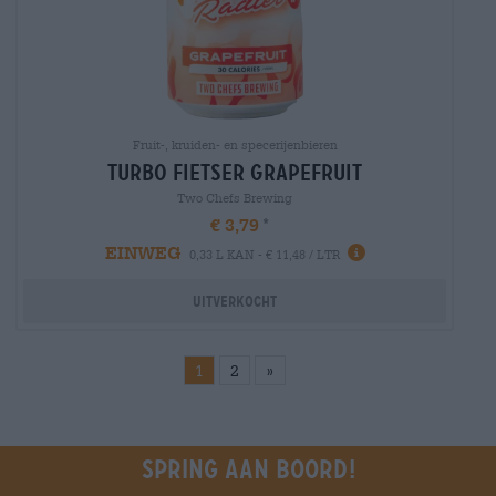
Fruit-, kruiden- en specerijenbieren
turbo Fietser grapefruit
Two Chefs Brewing
€ 3,79
EINWEG
0,33 L KAN - € 11,48 / LTR
Uitverkocht
1
2
»
Spring aan boord!