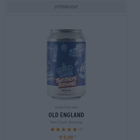
Uitverkocht
India Pale Ale
old england
Two Chefs Brewing
(1)
100%
€ 5,09