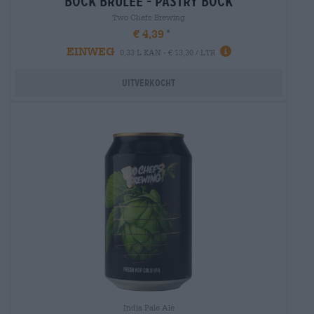
bock brûlée - pastry bock
Two Chefs Brewing
€ 4,39
EINWEG
0,33 L KAN - € 13,30 / LTR
Uitverkocht
India Pale Ale