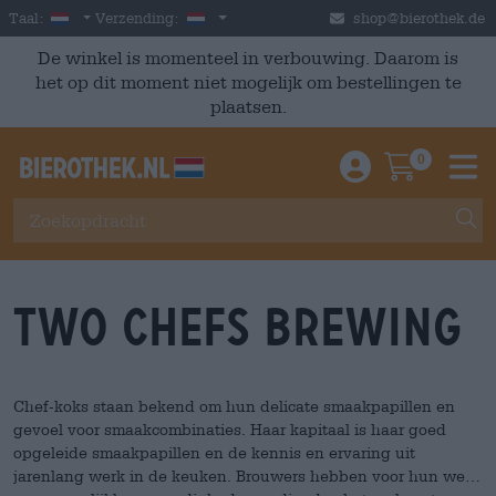
Skip to main content
Dutch
Nederland
Taal:
Verzending:
shop@bierothek.de
De winkel is momenteel in verbouwing. Daarom is
het op dit moment niet mogelijk om bestellingen te
plaatsen.
0
Einloggen / An
Warenkor
M
Two Chefs Brewing
Chef-koks staan bekend om hun delicate smaakpapillen en
gevoel voor smaakcombinaties. Haar kapitaal is haar goed
opgeleide smaakpapillen en de kennis en ervaring uit
jarenlang werk in de keuken. Brouwers hebben voor hun werk