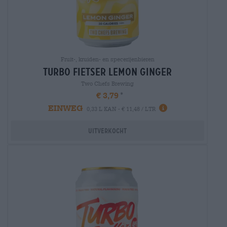
Fruit-, kruiden- en specerijenbieren
turbo Fietser lemon ginger
Two Chefs Brewing
€ 3,79
EINWEG
0,33 L KAN - € 11,48 / LTR
Uitverkocht