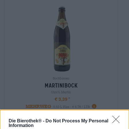
Bockbieren
martinibock
Ulrich Martin
€ 3,39
MEHRWEG
0,50 L Fles - € 6,78 / LTR
Uitverkocht
Die Bierothek® -
Do Not Process My Personal
Information