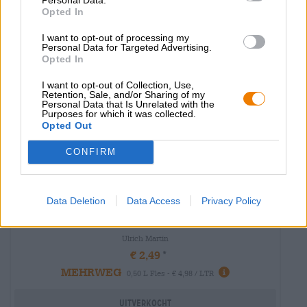
Opted In
I want to opt-out of processing my
Personal Data for Targeted Advertising.
Opted In
I want to opt-out of Collection, Use,
Retention, Sale, and/or Sharing of my
Personal Data that Is Unrelated with the
Purposes for which it was collected.
Opted Out
CONFIRM
Data Deletion
Data Access
Privacy Policy
Frankisch bier
spezial
Ulrich Martin
€ 2,49
MEHRWEG
0,50 L Fles - € 4,98 / LTR
Uitverkocht