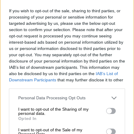
If you wish to opt-out of the sale, sharing to third parties, or
processing of your personal or sensitive information for
targeted advertising by us, please use the below opt-out
section to confirm your selection. Please note that after your
opt-out request is processed you may continue seeing
interest-based ads based on personal information utilized by
us or personal information disclosed to third parties prior to
your opt-out. You may separately opt-out of the further
disclosure of your personal information by third parties on the
IAB’s list of downstream participants. This information may
also be disclosed by us to third parties on the
IAB’s List of
Downstream Participants
that may further disclose it to other
Frankisch bier
third parties.
Pilsener
Personal Data Processing Opt Outs
Ulrich Martin
€ 2,49
I want to opt-out of the Sharing of my
personal data.
MEHRWEG
0,50 L Fles - € 4,98 / LTR
Opted In
Uitverkocht
I want to opt-out of the Sale of my
Personal Data.