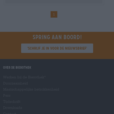
1
Spring aan boord!
'Schrijf je in voor de nieuwsbrief'
Over de Bierothek
Werken bij de Bierothek
®
Duurzaamheid
Maatschappelijke betrokkenheid
Pers
Tijdschrift
Downloads
Contact