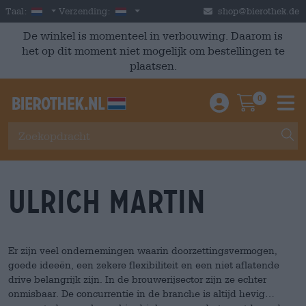
Skip to main content
Dutch
Nederland
Taal:
Verzending:
shop@bierothek.de
De winkel is momenteel in verbouwing. Daarom is
het op dit moment niet mogelijk om bestellingen te
plaatsen.
0
Einloggen / An
Warenkor
M
Ulrich Martin
Er zijn veel ondernemingen waarin doorzettingsvermogen,
goede ideeën, een zekere flexibiliteit en een niet aflatende
drive belangrijk zijn. In de brouwerijsector zijn ze echter
onmisbaar. De concurrentie in de branche is altijd hevig