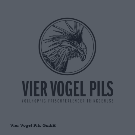
paradijs verlaten en beschikten plotseling niet meer over
drinken.
brouwapparatuur. Nadat talloze pogingen met de gedeelde
wasmachine minder succesvol waren dan gewenst, stroomden
de vrienden naar buiten en gingen op zoek naar een nieuwe
vriend. Brauhaus Hartmannsdorf GmbH bleek de perfecte
partner te zijn en brouwt sindsdien de fantastische Vier Vogel
Pils voor onze vier favoriete vogels. Naast de Pilsner, die min
of meer wordt beschouwd als de grootste legale exporthit van
Colombia, hebben de Dresdeners ook een cold-hopped Radler
in hun portefeuille.
Droge keel? Maak je geen zorgen, deze vogels zijn niet met
uitsterven bedreigd.
Vier Vogel Pils GmbH