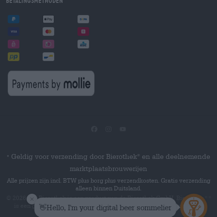
Betalingsmethoden
Geldig voor verzending door Bierothek
en alle deelnemende
®
*
marktplaatsbrouwerijen
Alle prijzen zijn incl. BTW plus borg plus verzendkosten. Gratis verzending
alleen binnen Duitsland.
© 2026 Die Bierothek
is een product van de Bierothek GmbH. Bierothek
®
®
is een geregistreerd woordmerk van de Bierothek Group GmbH.
Alle
rechten voorbehouden.