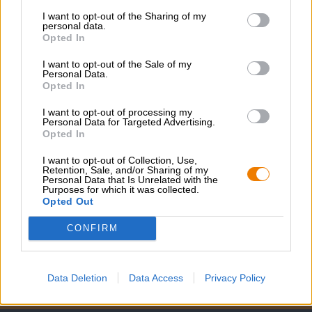
I want to opt-out of the Sharing of my
personal data.
Pilsener
Opted In
vier vogel Pilsener
Vier Vogel Pils
I want to opt-out of the Sale of my
Personal Data.
(15)
96%
Opted In
€ 2,99
MEHRWEG
I want to opt-out of processing my
0,33 L Fles - € 9,06 / LTR
Personal Data for Targeted Advertising.
Opted In
Uitverkocht
I want to opt-out of Collection, Use,
Retention, Sale, and/or Sharing of my
Personal Data that Is Unrelated with the
1
Purposes for which it was collected.
Opted Out
CONFIRM
Spring aan boord!
Data Deletion
Data Access
Privacy Policy
'Schrijf je in voor de nieuwsbrief'