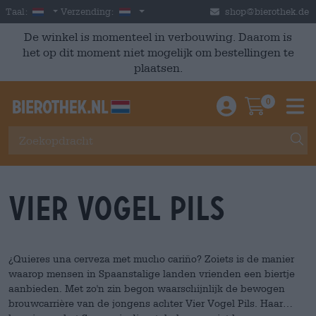
Skip to main content
Dutch
Nederland
Taal:
Verzending:
shop@bierothek.de
De winkel is momenteel in verbouwing. Daarom is
het op dit moment niet mogelijk om bestellingen te
plaatsen.
0
Einloggen / An
Warenkor
M
Vier Vogel Pils
¿Quieres una cerveza met mucho cariño? Zoiets is de manier
waarop mensen in Spaanstalige landen vrienden een biertje
aanbieden. Met zo'n zin begon waarschijnlijk de bewogen
brouwcarrière van de jongens achter Vier Vogel Pils. Haar