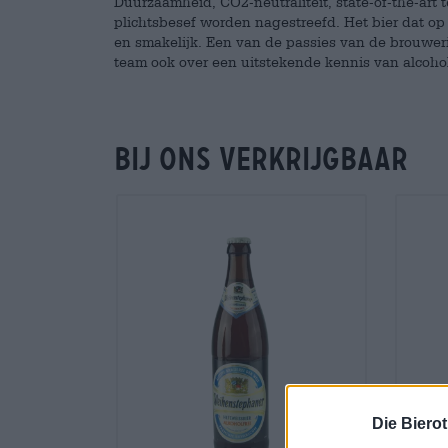
Duurzaamheid, CO2-neutraliteit, state-of-the-art t
plichtsbesef worden nagestreefd. Het bier dat o
en smakelijk. Een van de passies van de brouwerij
team ook over een uitstekende kennis van alcohol
Bij ons verkrijgbaar
Die Biero