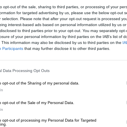
to opt-out of the sale, sharing to third parties, or processing of your per
Beierse Pale
formation for targeted advertising by us, please use the below opt-out s
Beierse Pale
iginal Beierse Pale
r selection. Please note that after your opt-out request is processed y
original Beierse Pal
eing interest-based ads based on personal information utilized by us or
niet alcoholisch
Weihenstephan
disclosed to third parties prior to your opt-out. You may separately opt-
Weihenstephan
€ 2,49
losure of your personal information by third parties on the IAB’s list of
€ 2,39
. This information may also be disclosed by us to third parties on the
IA
MEHRWEG
0,50 L Fles - € 4,98 /
RWEG
0,50 L Fles - € 4,78 / LTR
Participants
that may further disclose it to other third parties.
Uitverkocht
Uitverkocht
l Data Processing Opt Outs
o opt-out of the Sharing of my personal data.
In
o opt-out of the Sale of my Personal Data.
In
to opt-out of processing my Personal Data for Targeted
ing.