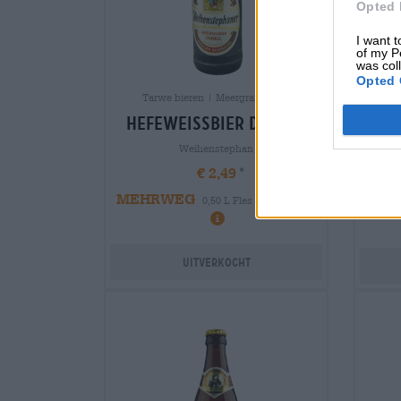
Opted 
I want t
of my P
was col
Opted 
Tarwe bieren | Meergranenbier
or
hefeweissbier dunkel
Weihenstephan
€ 2,49
MEHRWEG
0,50 L Fles - € 4,98 / LTR
MEH
Uitverkocht