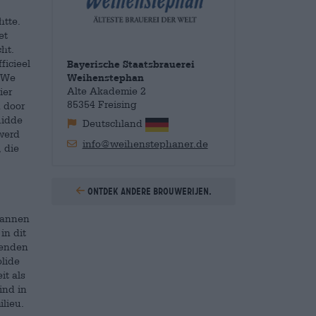
htte.
et
ht.
ficieel
Bayerische Staatsbrauerei
. We
Weihenstephan
ier
Alte Akademie 2
85354 Freising
 door
uidde
Deutschland
 werd
info@weihenstephaner.de
 die
Ontdek andere brouwerijen.
mannen
in dit
zenden
olide
it als
ind in
lieu.