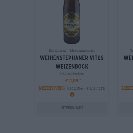
Bockbieren | Meergranenbier
T
weihenstephaner vitus
wei
weizenbock
Weihenstephan
€ 2,59
MEHRWEG
MEH
0,50 L Fles - € 5,18 / LTR
Uitverkocht