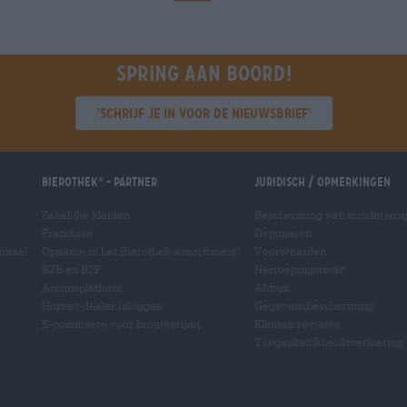
Spring aan boord!
'Schrijf je in voor de nieuwsbrief'
Bierothek
- Partner
Juridisch / Opmerkingen
®
Zakelijke klanten
Bescherming van minderjari
Franchise
Deponeren
ionaal
Opname in het Bierothek-assortiment
Voorwaarden
®
B2B en B2F
Herroepingsrecht
Accijnsplatform
Afdruk
Hopnet-dealer inloggen
Gegevensbescherming
E-commerce voor brouwerijen
Klanten-reviews
Toegankelijkheidsverklaring