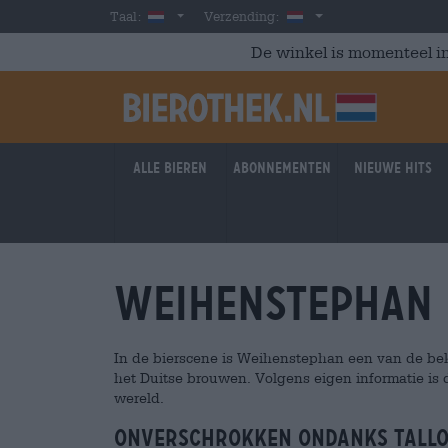
Skip to main content
Dutch
Nederland
Taal:
Verzending:
De winkel is momenteel in
Alle bieren
Abonnementen
Nieuwe hits
Weihenstephan
In de bierscene is Weihenstephan een van de be
het Duitse brouwen. Volgens eigen informatie is 
wereld.
Onverschrokken ondanks tall