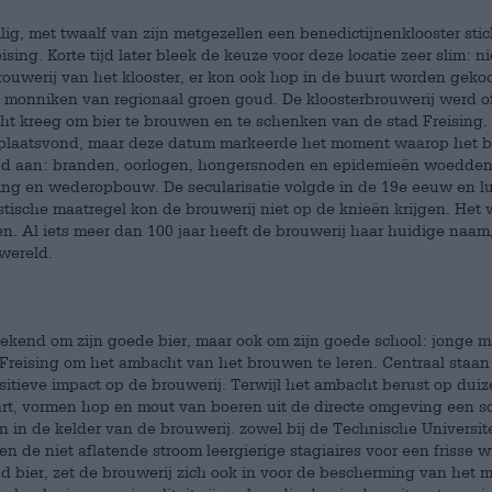
lig, met twaalf van zijn metgezellen een benedictijnenklooster stic
ng. Korte tijd later bleek de keuze voor deze locatie zeer slim: ni
rouwerij van het klooster, er kon ook hop in de buurt worden gekoc
 monniken van regionaal groen goud. De kloosterbrouwerij werd of
echt kreeg om bier te brouwen en te schenken van de stad Freising
r plaatsvond, maar deze datum markeerde het moment waarop het b
tijd aan: branden, oorlogen, hongersnoden en epidemieën woedden
ging en wederopbouw. De secularisatie volgde in de 19e eeuw en l
astische maatregel kon de brouwerij niet op de knieën krijgen. Het
n. Al iets meer dan 100 jaar heeft de brouwerij haar huidige naam,
 wereld.
ekend om zijn goede bier, maar ook om zijn goede school: jonge 
reising om het ambacht van het brouwen te leren. Centraal staan 
sitieve impact op de brouwerij. Terwijl het ambacht berust op dui
-art, vormen hop en mout van boeren uit de directe omgeving een s
in de kelder van de brouwerij. zowel bij de Technische Universite
en de niet aflatende stroom leergierige stagiaires voor een frisse w
 bier, zet de brouwerij zich ook in voor de bescherming van het mi