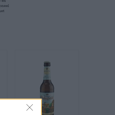
e en
oneel
het