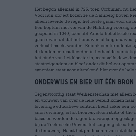
Het begon allemaal in 725, toen Corbinian, nu hei
Voor hun project kozen ze de Nährberg boven Freisi
alleen leverde de regio het beste graan voor de b
Een hoptuin niet ver van de Nährberg voorzag de
geopend in 1040, toen abt Arnold het officiële r
gaan ervan uit dat het brouwen al lang daarvoo
verkocht mocht worden. Er brak een turbulente 
de landen en resulteerden in herhaalde vernieti
het einde van het klooster in, maar zelfs deze dr
staatseigendom en bleef onder dit beheer operere
synoniem staat voor uitstekend bier over de hele
Onderwijs en bier uit één bron
Tegenwoordig staat Weihenstephan niet alleen b
en vrouwen van over de hele wereld komen naar F
levendige educatieve centrum heeft zeker een po
jaren ervaring, is het brouwsysteem state-of-the
basis en worden de eigen brouwerijen opgeslagen 
bij de Technische Universiteit zorgen gistsoorten 
de brouwerij. Naast het produceren van uitstekend