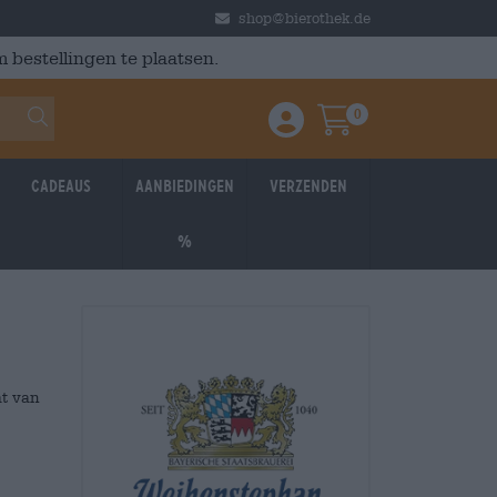
shop@bierothek.de
 bestellingen te plaatsen.
0
Einloggen / Anmelden
Warenkorb
Cadeaus
Aanbiedingen
Verzenden
%
at van