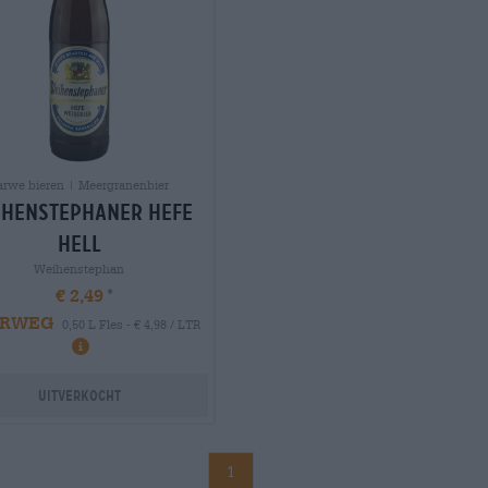
arwe bieren | Meergranenbier
henstephaner hefe
hell
Weihenstephan
€ 2,49
RWEG
0,50 L Fles - € 4,98 / LTR
Uitverkocht
1