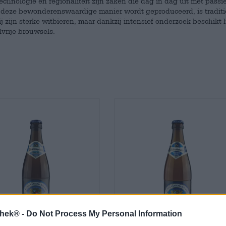
echnologie en regionaliteit zijn zaken die dag in dag uit met passi
p deze bewonderenswaardige manier wordt geproduceerd, is traditi
 zijn sterke witbieren, maar dankzij intensief onderzoek beschikt 
vrije brouwsels.
thek® -
Do Not Process My Personal Information