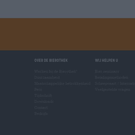
Over de Bierothek
Wij helpen u
Werken bij de Bierothek
Bier seminars
®
Duurzaamheid
Betalingsmethoden
Maatschappelijke betrokkenheid
Scheepvaart
/
Internat
Pers
Veelgestelde vragen
Tijdschrift
Downloads
Contact
Bedrijfs