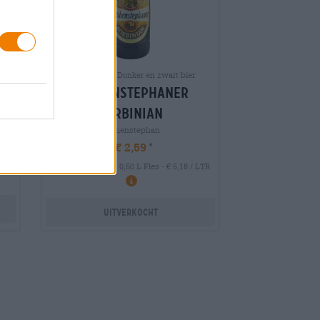
Bockbieren | Donker en zwart bier
weihenstephaner
korbinian
Weihenstephan
€ 2,59
 LTR
MEHRWEG
0,50 L Fles - € 5,18 / LTR
Uitverkocht