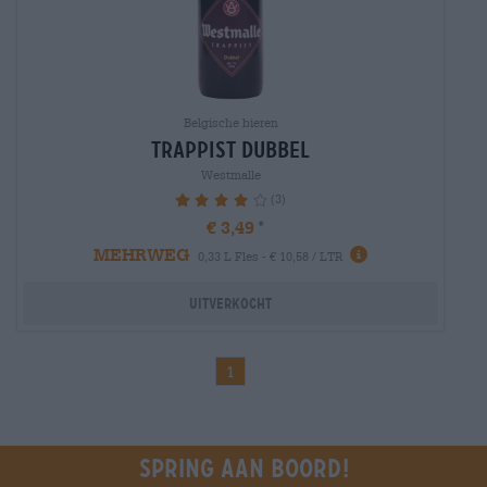
Belgische bieren
trappist dubbel
Westmalle
(3)
80%
€ 3,49
MEHRWEG
0,33 L Fles - € 10,58 / LTR
Uitverkocht
1
Spring aan boord!