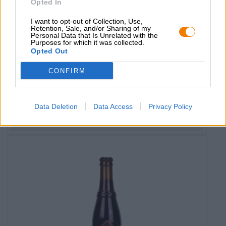
Opted In
I want to opt-out of Collection, Use,
Retention, Sale, and/or Sharing of my
Personal Data that Is Unrelated with the
Belgische bieren
Purposes for which it was collected.
trappist triple
Opted Out
Westmalle
CONFIRM
(2)
100%
€ 4,19
MEHRWEG
0,33 L Fles - € 12,70 / LTR
Data Deletion
Data Access
Privacy Policy
Uitverkocht