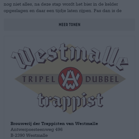
nog niet alles, na deze stap wordt het bier in de kelder
opgeslagen en daar een tijdje laten rijpen. Pas dan is de
creatie voltooid en zijn de monniken tevreden met hun werk.
Het eindresultaat spreekt voor zich: zware fruittonen
Meer tonen
combineren met een diepe bitterheid, aangename
alcoholtonen onderstrepen het aromaspel - een ware traktatie
voor bierkenners en degenen die er één willen worden.
Brouwerij der Trappisten van Westmalle
Antwerpsesteenweg 496
B-2390 Westmalle