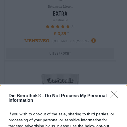
Belgische bieren
extra
Westmalle
(1)
100%
€ 3,39
MEHRWEG
0,33 L Fles - € 10,27 / LTR
Uitverkocht
Die Bierothek® -
Do Not Process My Personal
Information
If you wish to opt-out of the sale, sharing to third parties, or
processing of your personal or sensitive information for
targeted advertising by us, please use the below opt-out