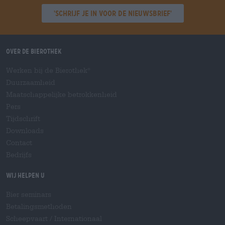
'Schrijf je in voor de nieuwsbrief'
Over de Bierothek
Werken bij de Bierothek
®
Duurzaamheid
Maatschappelijke betrokkenheid
Pers
Tijdschrift
Downloads
Contact
Bedrijfs
Wij helpen u
Bier seminars
Betalingsmethoden
Scheepvaart
/
Internationaal