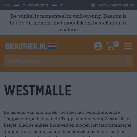
Skip to main content
Dutch
Nederland
Taal:
Verzending:
shop@bierothek.de
De winkel is momenteel in verbouwing. Daarom is
het op dit moment niet mogelijk om bestellingen te
plaatsen.
0
Einloggen / An
Warenkor
M
Westmalle
De moeder van alle tripels - zo heet het wereldberoemde
Trappistentripelbier van de Trappistenbrouwerij Westmalle in
België. Slechts enkele brouwerijen mogen het trappistenzegel
dragen; het is een bijzonder kwaliteitskenmerk en laat zien