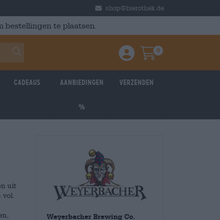
shop@bierothek.de
 bestellingen te plaatsen.
0
Einloggen / Anmelden
Warenkorb
Cadeaus
Aanbiedingen
Verzenden
%
n uit
 vol.
en,
Weyerbacher Brewing Co.