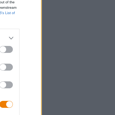
out of the
 downstream
B’s List of