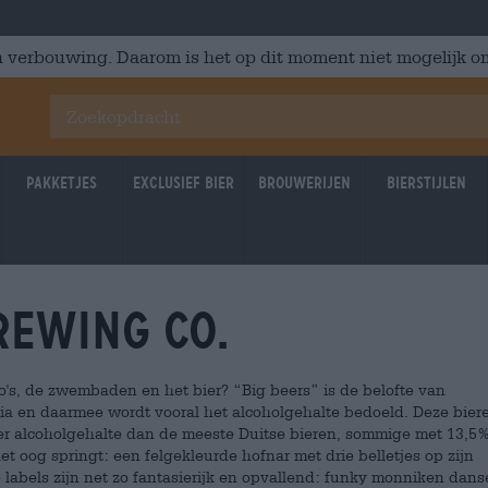
 verbouwing. Daarom is het op dit moment niet mogelijk om
Pakketjes
Exclusief Bier
Brouwerijen
Bierstijlen
ewing Co.
to's, de zwembaden en het bier? “Big beers” is de belofte van
a en daarmee wordt vooral het alcoholgehalte bedoeld. Deze biere
r alcoholgehalte dan de meeste Duitse bieren, sommige met 13,5%
het oog springt: een felgekleurde hofnar met drie belletjes op zijn
 labels zijn net zo fantasierijk en opvallend: funky monniken dans