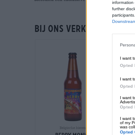
information 
further disc
participants
Downstream 
Bij ons verkrijgbaar
Persona
I want t
Opted 
I want t
Opted 
I want 
Advertis
Opted 
I want t
of my P
was col
Belgische bieren
Opted 