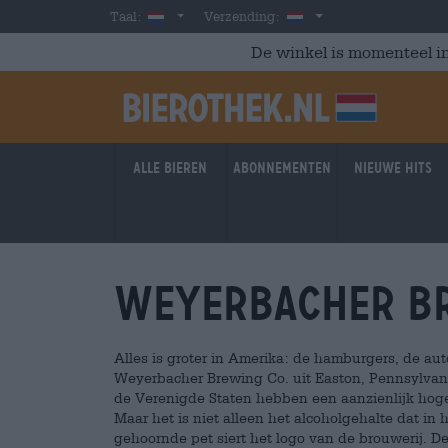
Skip to main content
Dutch
Nederland
Taal:
Verzending:
De winkel is momenteel in
Alle bieren
Abonnementen
Nieuwe hits
Weyerbacher Br
Alles is groter in Amerika: de hamburgers, de au
Weyerbacher Brewing Co. uit Easton, Pennsylvani
de Verenigde Staten hebben een aanzienlijk hoge
Maar het is niet alleen het alcoholgehalte dat in 
gehoornde pet siert het logo van de brouwerij. De