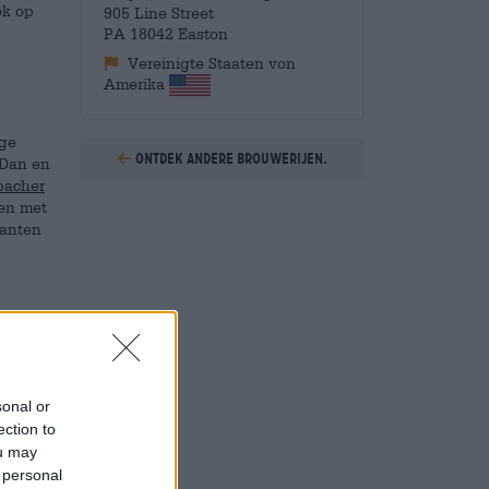
ok op
905 Line Street
PA 18042 Easton
Vereinigte Staaten von
Amerika
ige
Ontdek andere brouwerijen.
 Dan en
bacher
en met
ianten
ot
n een
sonal or
, dat
ection to
 de
ou may
e
 personal