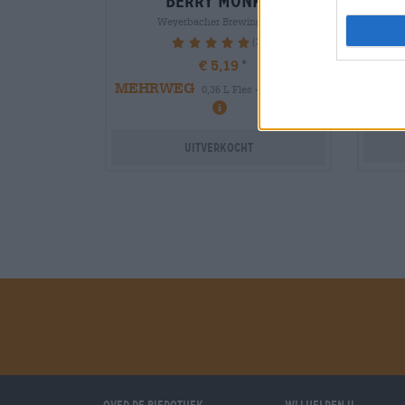
berry monks
Weyerbacher Brewing Co.
(3)
100%
€ 5,19
MEH
MEHRWEG
0,36 L Fles - € 14,42 / LTR
Uitverkocht