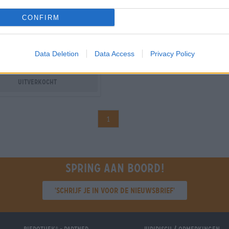
berry monks
CONFIRM
Weyerbacher Brewing Co.
€ 3,99
RWEG
0,36 L Fles - € 11,08 / LTR
Data Deletion
Data Access
Privacy Policy
Uitverkocht
1
Spring aan boord!
'Schrijf je in voor de nieuwsbrief'
®