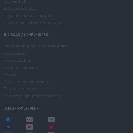
B2B en B2F
Accijnsplatform
Hopnet-dealer inloggen
E-commerce voor brouwerijen
Juridisch / Opmerkingen
Bescherming van minderjarigen
Deponeren
Voorwaarden
Herroepingsrecht
Afdruk
Gegevensbescherming
Klanten-reviews
Toegankelijkheidsverklaring
Betalingsmethoden