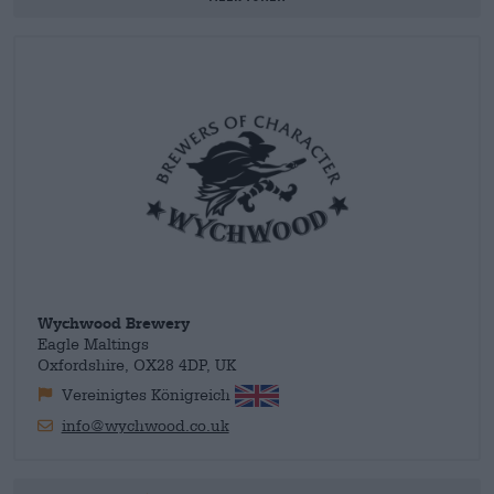
en toen we adviseerden
de Hobgoblin
die hij zojuist had
Brewery’ en ‘World’s Best IPA’.
gekregen op kamertemperatuur te drinken, antwoordde
Obama dat hij hem liever goed gekoeld dronk. Wychwood
reageerde daarop met bedrukte shirts waarop een uiterst
brutale uitspraak stond: "Wat is er aan de hand Obama, bang
dat je iets proeft - Het is niet bekend of president Obama ook
zijn advocaten heeft ingeschakeld."
Wychwood Brewery
Eagle Maltings
Oxfordshire, OX28 4DP, UK
Vereinigtes Königreich
info@wychwood.co.uk