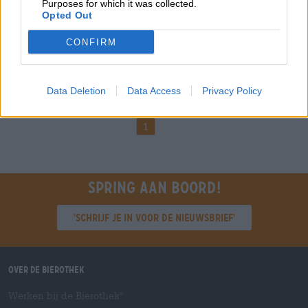
Wychwood
Purposes for which it was collected.
Opted Out
(5)
100%
€ 5,59
CONFIRM
EINWEG
0,50 L Fles - € 11,18 / LTR
Uitverkocht
Data Deletion
Data Access
Privacy Policy
1
Spring aan boord!
'Schrijf je in voor de nieuwsbrief'
Over de Bierothek
Werken bij de Bierothek
®