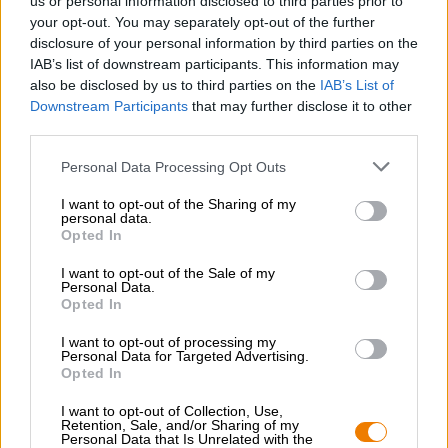
us or personal information disclosed to third parties prior to
€ 3,99
your opt-out. You may separately opt-out of the further
EINWEG
0,50 L Fles - € 7,98 / LTR
disclosure of your personal information by third parties on the
IAB’s list of downstream participants. This information may
Uitverkocht
also be disclosed by us to third parties on the
IAB’s List of
Downstream Participants
that may further disclose it to other
third parties.
Personal Data Processing Opt Outs
I want to opt-out of the Sharing of my
personal data.
Opted In
I want to opt-out of the Sale of my
Personal Data.
Opted In
I want to opt-out of processing my
Personal Data for Targeted Advertising.
Opted In
Britse/Amerikaanse ales
I want to opt-out of Collection, Use,
hobgoblin
Retention, Sale, and/or Sharing of my
Personal Data that Is Unrelated with the