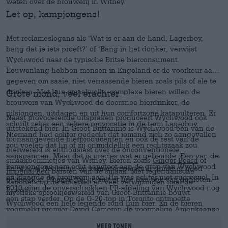
weten over de brouwerij in Witney.
Let op, kampjongens!
Met reclameslogans als ‘Wat is er aan de hand, Lagerboy,
bang dat je iets proeft?’ of ‘Bang in het donker, verwijst
Wychwood naar de typische Britse bierconsument.
Eeuwenlang hebben mensen in Engeland er de voorkeur aan
gegeven om saaie, niet verrassende bieren zoals pils of ale te
drinken. Met hun smaakvolle, complexe bieren willen de
Grote mond, veel erachter
brouwers van Wychwood de doorsnee bierdrinker, de
pilsjongen, uitdagen en uit hun comfortzone katapulteren. Er
Naast provocerende uitspraken produceert Wychwood ook
schuilt zeker een zekere provocatie in de term Lagerboy.
uitstekend bier. In Groot-Brittannië is Wychwood één van de
Niemand had echter gedacht dat iemand zich zo aangevallen
toonaangevende bierproducenten en ook de rest van de
zou voelen dat hij of zij onmiddellijk een rechtszaak zou
bierwereld is enthousiast over de onconventionele
aanspannen. Maar dat is precies wat er gebeurde. Een van de
smaakbommetjes van Witney. Bieren zoals
Ginger Beard
of
kampjongens nam echt aanstoot aan de grap van Wychwood
En of je je Goblin nu op kamertemperatuur drinkt of goed
Imperial Red
barsten van de smaak. Met legendarische
en klaagde de brouwerij aan. Hij was echter niet succesvol. In
gekoeld, in Obama-stijl, je zult er hoe dan ook van genieten.
karakters op de etiketten en veel verwijzingen naar de
2010 ging de onverschrokken PR-afdeling van Wychwood nog
Proost!
mystieke sprookjeswereld van Groot-Brittannië bouwt
een stap verder. Op de G-20-top in Toronto ontmoette
Wychwood een hele legende rond hun bier. En de bieren
voormalig premier David Cameron de voormalige Amerikaanse
maken waar wat ze beloven. Sterk, vol en complex, het zijn
president Brack Obama. Favoriete bieren werden uitgewisseld
echte specialiteiten en verdienen prijzen als ‘Britain’s Best
Meer tonen