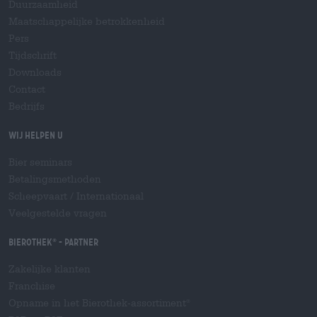
Duurzaamheid
Maatschappelijke betrokkenheid
Pers
Tijdschrift
Downloads
Contact
Bedrijfs
Wij helpen u
Bier seminars
Betalingsmethoden
Scheepvaart
/
Internationaal
Veelgestelde vragen
Bierothek
- Partner
®
Zakelijke klanten
Franchise
Opname in het Bierothek-assortiment
®