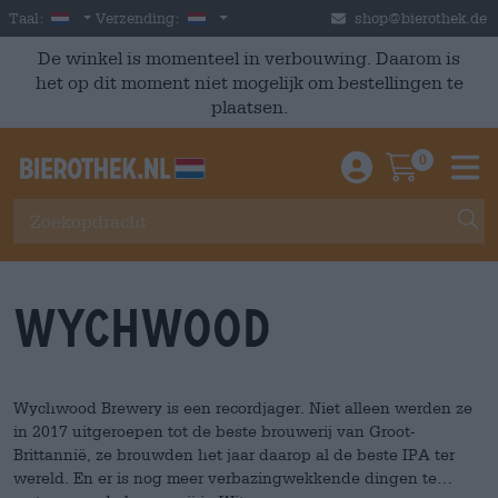
Skip to main content
Dutch
Nederland
Taal:
Verzending:
shop@bierothek.de
De winkel is momenteel in verbouwing. Daarom is
het op dit moment niet mogelijk om bestellingen te
plaatsen.
0
Einloggen / An
Warenkor
M
Wychwood
Wychwood Brewery is een recordjager. Niet alleen werden ze
in 2017 uitgeroepen tot de beste brouwerij van Groot-
Brittannië, ze brouwden het jaar daarop al de beste IPA ter
wereld. En er is nog meer verbazingwekkende dingen te