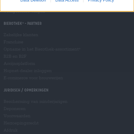
Data Deletion
Data Access
Privacy Policy
Scheepvaart
/
Internationaal
Veelgestelde vragen
Bierothek
- Partner
®
Zakelijke klanten
Franchise
Opname in het Bierothek-assortiment
®
B2B en B2F
Accijnsplatform
Hopnet-dealer inloggen
E-commerce voor brouwerijen
Juridisch / Opmerkingen
Bescherming van minderjarigen
Deponeren
Voorwaarden
Herroepingsrecht
Afdruk