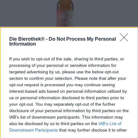
Die Bierothek® -
Do Not Process My Personal
Information
India Pale Ale
have you ever
If you wish to opt-out of the sale, sharing to third parties, or
processing of your personal or sensitive information for
Zenglein Craft
targeted advertising by us, please use the below opt-out
€ 3,19
section to confirm your selection. Please note that after your
MEHRWEG
0,33 L Fles - € 9,67 / LTR
opt-out request is processed you may continue seeing
interest-based ads based on personal information utilized by
Uitverkocht
us or personal information disclosed to third parties prior to
your opt-out. You may separately opt-out of the further
disclosure of your personal information by third parties on the
1
IAB’s list of downstream participants. This information may
also be disclosed by us to third parties on the
IAB’s List of
Downstream Participants
that may further disclose it to other
third parties.