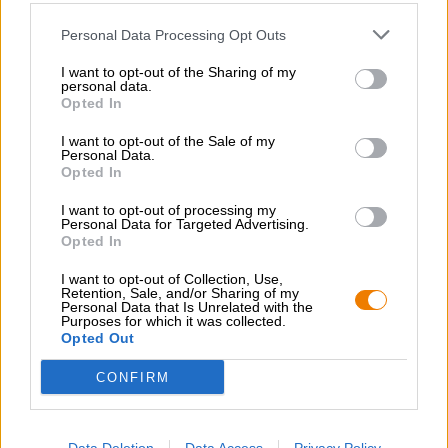
Spring aan boord!
Personal Data Processing Opt Outs
'Schrijf je in voor de nieuwsbrief'
I want to opt-out of the Sharing of my
personal data.
Opted In
Over de Bierothek
I want to opt-out of the Sale of my
Personal Data.
Werken bij de Bierothek
®
Opted In
Duurzaamheid
I want to opt-out of processing my
Maatschappelijke betrokkenheid
Personal Data for Targeted Advertising.
Pers
Opted In
Tijdschrift
I want to opt-out of Collection, Use,
Downloads
Retention, Sale, and/or Sharing of my
Personal Data that Is Unrelated with the
Contact
Purposes for which it was collected.
Bedrijfs
Opted Out
Wij helpen u
CONFIRM
Bier seminars
Betalingsmethoden