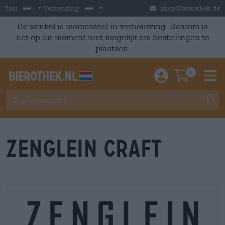
Skip to main content
Dutch
Nederland
Taal:
Verzending:
shop@bierothek.de
De winkel is momenteel in verbouwing. Daarom is
het op dit moment niet mogelijk om bestellingen te
plaatsen.
0
Einloggen / An
Warenkor
M
Zenglein Craft