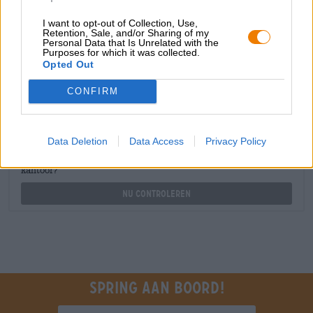
shop@bierothek.de
I want to opt-out of Collection, Use,
Retention, Sale, and/or Sharing of my
Personal Data that Is Unrelated with the
handelaren of restauranthouders
Purposes for which it was collected.
Opted Out
Du willst größere Mengen günstiger einkaufen?
grosshandel@bierothek.de
CONFIRM
Controle ter plaatse
Data Deletion
Data Access
Privacy Policy
Is Great Escape Van Buddelship Ook beschikbaar in mijn
kantoor?
Nu controleren
Spring aan boord!