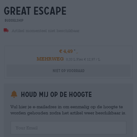
great escape
Buddelship
Artikel momenteel niet beschikbaar
€ 4,49
MEHRWEG
0,33 L Fles € 12,97 / L
Niet op voorraad
Houd mij op de hoogte
Vul hier je e-mailadres in om eenmalig op de hoogte te
worden gehouden zodra het artikel weer beschikbaar is.
Your Email