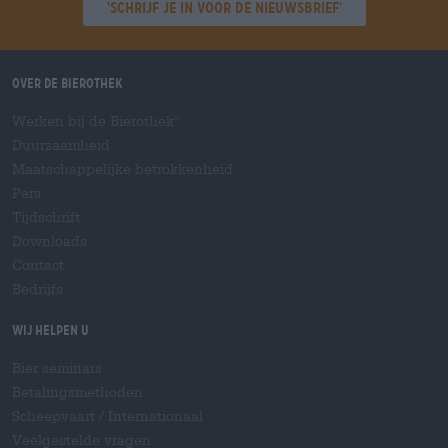
'Schrijf je in voor de nieuwsbrief'
Over de Bierothek
Werken bij de Bierothek
®
Duurzaamheid
Maatschappelijke betrokkenheid
Pers
Tijdschrift
Downloads
Contact
Bedrijfs
Wij helpen u
Bier seminars
Betalingsmethoden
Scheepvaart
/
Internationaal
Veelgestelde vragen