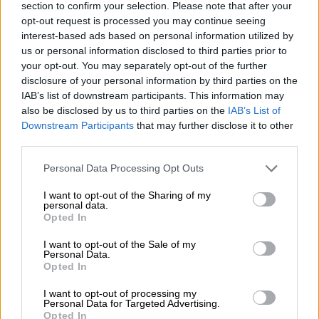
naam al doet vermoeden komt deze IPA rechtstreeks uit
section to confirm your selection. Please note that after your
het noorden van Duitsland. Om precies te zijn, uit
opt-out request is processed you may continue seeing
Hamburg-Stellingen. Ook de natuur is hier
interest-based ads based on personal information utilized by
vertegenwoordigd, zoals bij elk speciaalbier. Omdat er
us or personal information disclosed to third parties prior to
alleen natuurlijke ingrediënten van over de hele wereld in
your opt-out. You may separately opt-out of the further
de fles gaan. Columbus-, Chinook-, Mozaïek- en Amarillo-
disclosure of your personal information by third parties on the
hop zorgen voor de sterke geur, die zowel bloemig is als
IAB’s list of downstream participants. This information may
begeleid door ananas en mango. Qua smaak ontvouwt
also be disclosed by us to third parties on the
IAB’s List of
zich de verscheidenheid aan hop al vanaf het begin. Een
Downstream Participants
that may further disclose it to other
combinatie van fijne fruittonen, een lichte moutzoetheid
third parties.
(British Pale Malt) en evenwichtige bitterheid gaan
gepaard met een evenwichtige hopsmaak. Het is een
Personal Data Processing Opt Outs
geluk dat meesterbrouwer Simon Siemsglüß zijn tenten in
Azië heeft afgebroken en weer in zijn thuisland gaat
I want to opt-out of the Sharing of my
brouwen. Anders zou de ambachtelijke bierscene
personal data.
Opted In
waarschijnlijk een van de meest gebalanceerde IPA’s zijn
ontzegd.
I want to opt-out of the Sale of my
Personal Data.
Opted In
GRATIS BIERCONSULT
I want to opt-out of processing my
Personal Data for Targeted Advertising.
Heb je vragen over dit bier? Wij zijn er voor u.
Opted In