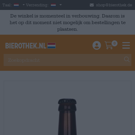
Skip to main content
Dutch
Nederland
Taal:
Verzending:
shop@bierothek.de
De winkel is momenteel in verbouwing. Daarom is
het op dit moment niet mogelijk om bestellingen te
plaatsen.
0
Einloggen / An
Warenkor
M