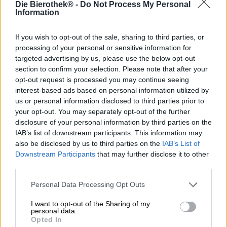
Die Bierothek® -
Do Not Process My Personal
Information
Stomen op het Dok van een Baai is een brouwsel van
Buddelship. Voor deze creatie liet het team van de
If you wish to opt-out of the sale, sharing to third parties, or
Hamburgse brouwerij zich inspireren door de traditionele
processing of your personal or sensitive information for
brouwkunst in Californië. Het brouwsel is een
targeted advertising by us, please use the below opt-out
zogenaamde California Common: Dit type stoombier
section to confirm your selection. Please note that after your
dankt zijn internationale bekendheid aan de Anchor
opt-out request is processed you may continue seeing
Brewing Company uit San Francisco, al heeft de stijl zijn
interest-based ads based on personal information utilized by
oorsprong in Beieren. De klassieker wordt gefermenteerd
us or personal information disclosed to third parties prior to
met een pilsgist. De fermentatie vindt echter plaats bij
your opt-out. You may separately opt-out of the further
hogere temperaturen, die meestal worden gebruikt bij het
disclosure of your personal information by third parties on the
vergisten met biergisten. Deze kleine verandering in het
IAB’s list of downstream participants. This information may
brouwproces resulteert in een volle, geroosterde toon en
also be disclosed by us to third parties on the
IAB’s List of
romige karameltonen.
Downstream Participants
that may further disclose it to other
third parties.
Stomen op het Dok van een Baai is tot stand gekomen in
samenwerking met de Dok Brewing Company uit België
Personal Data Processing Opt Outs
en brengt naast een aangenaam alcoholpercentage van
5,1% en een behoorlijke 40 bittereenheden een mix van
I want to opt-out of the Sharing of my
verschillende mouten en de geur van de Northern Brewer
personal data.
en Brewer’s Gold hopglas. Het bier presenteert zich in
Opted In
een delicaat troebel ambergoud in het glas en wordt