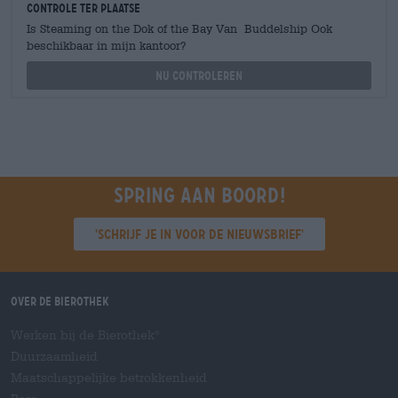
Controle ter plaatse
Is Steaming on the Dok of the Bay Van Buddelship Ook
beschikbaar in mijn kantoor?
Nu controleren
Spring aan boord!
'Schrijf je in voor de nieuwsbrief'
Over de Bierothek
Werken bij de Bierothek
®
Duurzaamheid
Maatschappelijke betrokkenheid