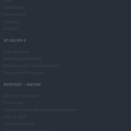
Pers
Tijdschrift
Downloads
Contact
Bedrijfs
Wij helpen u
Bier seminars
Betalingsmethoden
Scheepvaart
/
Internationaal
Veelgestelde vragen
Bierothek
- Partner
®
Zakelijke klanten
Franchise
Opname in het Bierothek-assortiment
®
B2B en B2F
Accijnsplatform
Hopnet-dealer inloggen