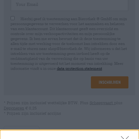
Hierbij geef ik toestemming aan Bierothek ® GmbH om mijn
persoonsgegevens te verwerken voor het aanmaken en beheren
van een klantaccount. Dit klantaccount geeft een overzicht en
controle over mijn verkoopactiviteiten en mijn persoonlijke
gegevens. Ik ben me ervan bewust dat ik deze toestemming te
allen tijde met werking voor de toekomst kan intrekken door een
e-mail te sturen naar shop@bierothek.de. Wij informeren u dat het
intrekken van uw toestemming geen invloed heeft op de
rechtmatigheid van de verwerking die op basis van uw
toestemming is uitgevoerd tot het moment van intrekking. Meer
informatie vindt u in onze
data protection statement
Inschrijven
* Prijzen zijn inclusief wettelijke BTW. Plus
Scheepvaart
plus
Deponeren
€ 0,25
* Prijzen zijn inclusief accijns
Omschrijving
Info
Beoordelingen
(0)