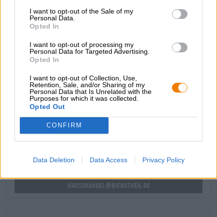
bekroond met beige, romig schuim. De initiële smaak is
I want to opt-out of the Sale of my
Personal Data.
fris en fris en leidt direct tot een zijdezachte moutrijkdom.
Opted In
Toffee, ovenvers brood, geroosterde aroma’s en een
duidelijke bitterheid betoveren het gehemelte voordat het
I want to opt-out of processing my
biergenot eindigt met een droge, hoppige afdronk.
Personal Data for Targeted Advertising.
Opted In
I want to opt-out of Collection, Use,
Retention, Sale, and/or Sharing of my
Personal Data that Is Unrelated with the
Purposes for which it was collected.
GRATIS BIERCONSULT
Opted Out
Heb je vragen over dit bier? Wij zijn er voor u.
shop@bierothek.de
CONFIRM
handelaren of restauranthouders
Data Deletion
Data Access
Privacy Policy
Du willst größere Mengen günstiger einkaufen?
grosshandel@bierothek.de