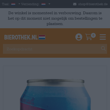
Skip to main content
Dutch
Nederland
Taal:
Verzending:
shop@bierothek.de
De winkel is momenteel in verbouwing. Daarom is
het op dit moment niet mogelijk om bestellingen te
plaatsen.
0
Einloggen / An
Warenkor
M