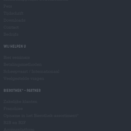
Pers
Tijdschrift
Downloads
Contact
Bedrijfs
Wij helpen u
Bier seminars
Betalingsmethoden
Scheepvaart
/
Internationaal
Veelgestelde vragen
Bierothek
- Partner
®
Zakelijke klanten
Franchise
Opname in het Bierothek-assortiment
®
B2B en B2F
Accijnsplatform