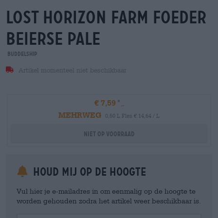
lost horizon farm foeder
Beierse Pale
Buddelship
Artikel momenteel niet beschikbaar
€ 7,59
MEHRWEG
0,50 L Fles € 14,64 / L
Niet op voorraad
Houd mij op de hoogte
Vul hier je e-mailadres in om eenmalig op de hoogte te
worden gehouden zodra het artikel weer beschikbaar is.
Your Email