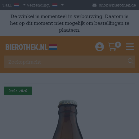
Skip to main content
Dutch
Nederland
Taal:
Verzending:
shop@bierothek.de
De winkel is momenteel in verbouwing. Daarom is
het op dit moment niet mogelijk om bestellingen te
plaatsen.
0
Einloggen / An
Warenkor
M
09.03.2026