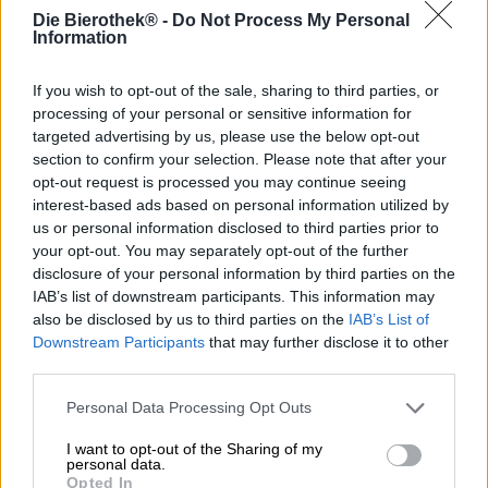
Die Bierothek® -
Do Not Process My Personal
Information
Naast het normale dagelijkse brouwen heeft brouwerij
Buddelship uit Hamburg nog enkele andere projecten
If you wish to opt-out of the sale, sharing to third parties, or
lopen. Ze ontmoeten brouwers van over de hele wereld
processing of your personal or sensitive information for
om samenwerkingen op te zetten, speciale series
targeted advertising by us, please use the below opt-out
gelimiteerde bierspecialiteiten te brouwen en in 2020 een
section to confirm your selection. Please note that after your
oude boerderij aan te kopen. De resterende boerderij
opt-out request is processed you may continue seeing
stond al enige tijd stil en werd niet meer gebruikt. Samen
interest-based ads based on personal information utilized by
met vrienden steken ze veel tijd en werk in de tuin om
us or personal information disclosed to third parties prior to
deze weer functioneel te maken. Het doel was om een
bloeiende boerderij te bouwen en de grondstoffen voor
your opt-out. You may separately opt-out of the further
bier en distillaten te verbouwen. Het graan, de hop en het
disclosure of your personal information by third parties on the
fruit worden onder ecologische omstandigheden op onze
IAB’s list of downstream participants. This information may
eigen velden verbouwd en verwerkt in de eigen brouwerij
also be disclosed by us to third parties on the
IAB’s List of
en distilleerderij van de boerderij. Het team hecht veel
Downstream Participants
that may further disclose it to other
belang aan traditionele technieken: het brouwen gebeurt
third parties.
in gekoelde schepen, wilde gisten zorgen voor de
fermentatie en de afgewerkte bieren rijpen in houten
Personal Data Processing Opt Outs
vaten.
I want to opt-out of the Sharing of my
Tegenwoordig zijn de activiteiten in volle gang en heeft
personal data.
Opted In
Lost Horizon Farm de eerste producten op de markt