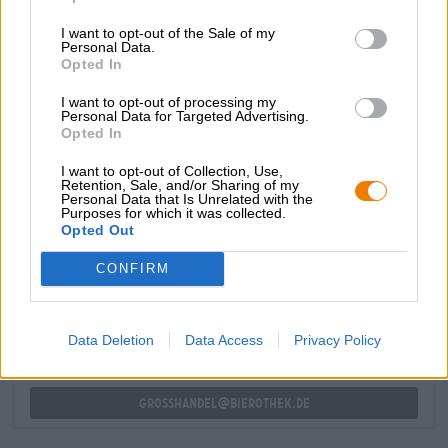
gebracht. Daartoe behoort onder meer de Foeder Helle,
I want to opt-out of the Sale of my
die volgens klassiek recept werd gebrouwen en
Personal Data.
vervolgens drie jaar werd bewaard in een vat waar
Opted In
voorheen witte wijn in zat. Dit proces verrijkte het bier
met elegante fruittonen en verdiepte de complexiteit en
I want to opt-out of processing my
Personal Data for Targeted Advertising.
smaak.
Opted In
I want to opt-out of Collection, Use,
Retention, Sale, and/or Sharing of my
Personal Data that Is Unrelated with the
Purposes for which it was collected.
Opted Out
GRATIS BIERCONSULT
Heb je vragen over dit bier? Wij zijn er voor u.
CONFIRM
shop@bierothek.de
Data Deletion
Data Access
Privacy Policy
handelaren of restauranthouders
Du willst größere Mengen günstiger einkaufen?
grosshandel@bierothek.de