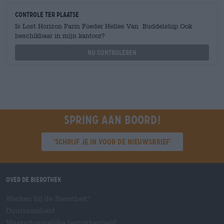
Controle ter plaatse
Is Lost Horizon Farm Foeder Helles Van Buddelship Ook
beschikbaar in mijn kantoor?
Nu controleren
Spring aan boord!
'Schrijf je in voor de nieuwsbrief'
Over de Bierothek
Werken bij de Bierothek
®
Duurzaamheid
Maatschappelijke betrokkenheid