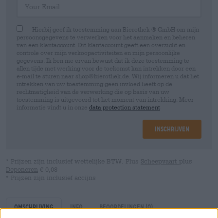
Hierbij geef ik toestemming aan Bierothek ® GmbH om mijn
persoonsgegevens te verwerken voor het aanmaken en beheren
van een klantaccount. Dit klantaccount geeft een overzicht en
controle over mijn verkoopactiviteiten en mijn persoonlijke
gegevens. Ik ben me ervan bewust dat ik deze toestemming te
allen tijde met werking voor de toekomst kan intrekken door een
e-mail te sturen naar shop@bierothek.de. Wij informeren u dat het
intrekken van uw toestemming geen invloed heeft op de
rechtmatigheid van de verwerking die op basis van uw
toestemming is uitgevoerd tot het moment van intrekking. Meer
informatie vindt u in onze
data protection statement
Inschrijven
* Prijzen zijn inclusief wettelijke BTW. Plus
Scheepvaart
plus
Deponeren
€ 0,08
* Prijzen zijn inclusief accijns
Omschrijving
Info
Beoordelingen
(0)