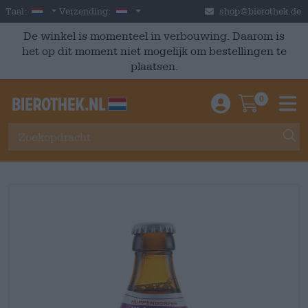
Skip to main content
Dutch
Nederland
Taal:
Verzending:
shop@bierothek.de
De winkel is momenteel in verbouwing. Daarom is
het op dit moment niet mogelijk om bestellingen te
plaatsen.
0
Einloggen / An
Warenkor
M