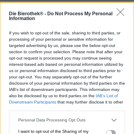
De Frankische brouwerij Grasser uit Huppendorf staat tot
Die Bierothek® -
Do Not Process My Personal
ver buiten de grenzen van Franken bekend om haar
Information
uitstekende bier. De brouwerij is al meer dan 250 jaar in
familiehanden en hecht er veel belang aan om haar
steeds groeiende fangemeenschap te voorzien van bier
If you wish to opt-out of the sale, sharing to third parties, or
dat niet alleen heerlijk smaakt, maar ook met een gerust
processing of your personal or sensitive information for
geweten kan worden genoten: naast het eigen
targeted advertising by us, please use the below opt-out
zonnestelsel, De brouwerij beschikt ook over een
section to confirm your selection. Please note that after your
houtsnippersfabriek die draait op houtsnippers uit
opt-out request is processed you may continue seeing
regionale bossen rond de brouwerij. En ook de
interest-based ads based on personal information utilized by
grondstoffen voor het bier komen uit de regio: water uit
us or personal information disclosed to third parties prior to
het Trockental, hop uit de Hallertau en Spalt en gerst van
your opt-out. You may separately opt-out of the further
Frankische boeren.
disclosure of your personal information by third parties on the
IAB’s list of downstream participants. This information may
Onder deze omstandigheden kan het bier eigenlijk alleen
also be disclosed by us to third parties on the
IAB’s List of
maar goed zijn.
Downstream Participants
that may further disclose it to other
En dat is alles: een van onze favorieten is de
third parties.
Huppendorfer Weizenbock, een krachtig sterk bier met
Frankisch karakter en een pittig alcoholpercentage van
Personal Data Processing Opt Outs
8,0%. De specialiteit uit Huppendorf wordt gepresenteerd
I want to opt-out of the Sharing of my
in een glas in kopergouden amber en is versierd met een