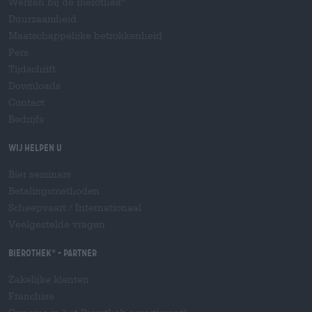
Werken bij de Bierothek
Duurzaamheid
Maatschappelijke betrokkenheid
Pers
Tijdschrift
Downloads
Contact
Bedrijfs
Wij helpen u
Bier seminars
Betalingsmethoden
Scheepvaart
/
Internationaal
Veelgestelde vragen
Bierothek
- Partner
®
Zakelijke klanten
Franchise
®