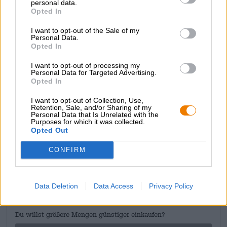
personal data.
statige kroon van licht getint, stevig schuim. Uit het
Opted In
dichte schuim stijgt een typische tarwegeur van banaan
op, die zich vervolgens in de neus combineert met de
I want to opt-out of the Sale of my
aroma's van rozijnen gedoopt in chocolade, toffee en
Personal Data.
Opted In
gekonfijte walnoten. Qua smaak volgt de wintertarwe de
olfactorische eerste indruk en streelt het gehemelte met
I want to opt-out of processing my
tonen van vers gebakken bananenbrood met noten,
Personal Data for Targeted Advertising.
kruidige gist en roomkaramel. Een vleugje grassige hop
Opted In
en een kleine citrusnoot zorgen voor frisheid en contrast.
I want to opt-out of Collection, Use,
Een meesterwerk.
Retention, Sale, and/or Sharing of my
Personal Data that Is Unrelated with the
Purposes for which it was collected.
Opted Out
GRATIS BIERCONSULT
CONFIRM
Heb je vragen over dit bier? Wij zijn er voor u.
shop@bierothek.de
Data Deletion
Data Access
Privacy Policy
handelaren of restauranthouders
Du willst größere Mengen günstiger einkaufen?