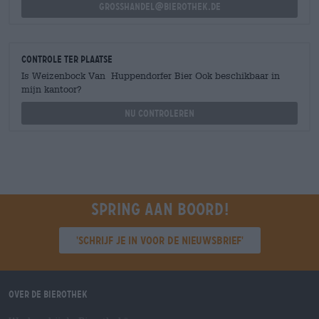
grosshandel@bierothek.de
Controle ter plaatse
Is Weizenbock Van Huppendorfer Bier Ook beschikbaar in
mijn kantoor?
Nu controleren
Spring aan boord!
'Schrijf je in voor de nieuwsbrief'
Over de Bierothek
®