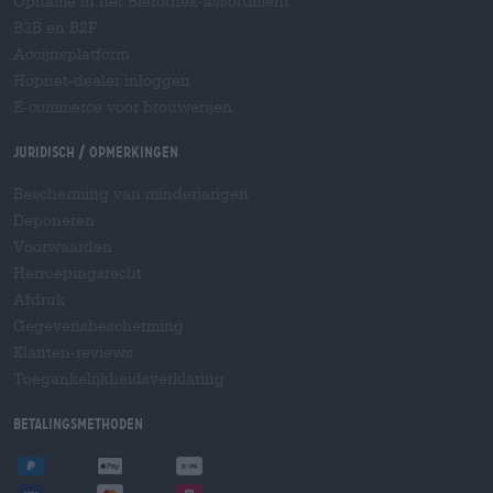
Opname in het Bierothek-assortiment
B2B en B2F
Accijnsplatform
Hopnet-dealer inloggen
E-commerce voor brouwerijen
Juridisch / Opmerkingen
Bescherming van minderjarigen
Deponeren
Voorwaarden
Herroepingsrecht
Afdruk
Gegevensbescherming
Klanten-reviews
Toegankelijkheidsverklaring
Betalingsmethoden