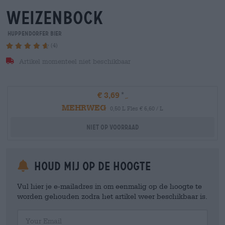
weizenbock
Huppendorfer Bier
(4)
Artikel momenteel niet beschikbaar
€ 3,69
MEHRWEG
0,50 L Fles € 6,60 / L
Niet op voorraad
Houd mij op de hoogte
Vul hier je e-mailadres in om eenmalig op de hoogte te
worden gehouden zodra het artikel weer beschikbaar is.
Your Email