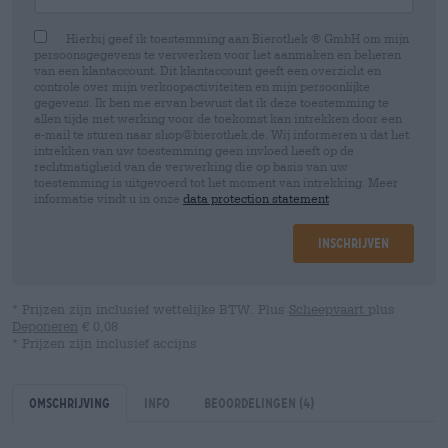
Hierbij geef ik toestemming aan Bierothek ® GmbH om mijn
persoonsgegevens te verwerken voor het aanmaken en beheren
van een klantaccount. Dit klantaccount geeft een overzicht en
controle over mijn verkoopactiviteiten en mijn persoonlijke
gegevens. Ik ben me ervan bewust dat ik deze toestemming te
allen tijde met werking voor de toekomst kan intrekken door een
e-mail te sturen naar shop@bierothek.de. Wij informeren u dat het
intrekken van uw toestemming geen invloed heeft op de
rechtmatigheid van de verwerking die op basis van uw
toestemming is uitgevoerd tot het moment van intrekking. Meer
informatie vindt u in onze
data protection statement
Inschrijven
* Prijzen zijn inclusief wettelijke BTW. Plus
Scheepvaart
plus
Deponeren
€ 0,08
* Prijzen zijn inclusief accijns
Omschrijving
Info
Beoordelingen
(4)