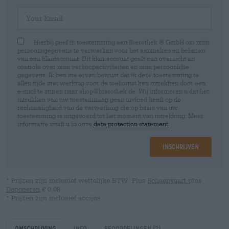
Your Email
Hierbij geef ik toestemming aan Bierothek ® GmbH om mijn
persoonsgegevens te verwerken voor het aanmaken en beheren
van een klantaccount. Dit klantaccount geeft een overzicht en
controle over mijn verkoopactiviteiten en mijn persoonlijke
gegevens. Ik ben me ervan bewust dat ik deze toestemming te
allen tijde met werking voor de toekomst kan intrekken door een
e-mail te sturen naar shop@bierothek.de. Wij informeren u dat het
intrekken van uw toestemming geen invloed heeft op de
rechtmatigheid van de verwerking die op basis van uw
toestemming is uitgevoerd tot het moment van intrekking. Meer
informatie vindt u in onze
data protection statement
Inschrijven
* Prijzen zijn inclusief wettelijke BTW. Plus
Scheepvaart
plus
Deponeren
€ 0,08
* Prijzen zijn inclusief accijns
Omschrijving
Info
Beoordelingen
(2)