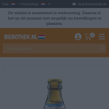
Skip to main content
Dutch
Nederland
Taal:
Verzending:
shop@bierothek.de
De winkel is momenteel in verbouwing. Daarom is
het op dit moment niet mogelijk om bestellingen te
plaatsen.
0
Einloggen / An
Warenkor
M