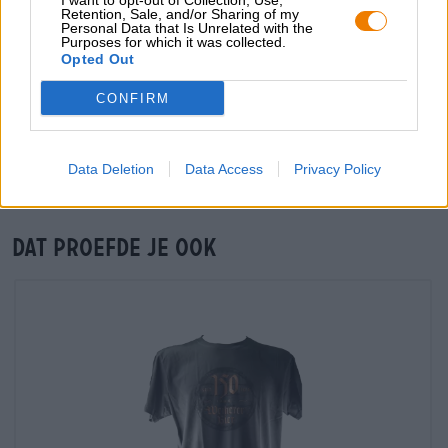
I want to opt-out of Collection, Use,
Retention, Sale, and/or Sharing of my
grosshandel@bierothek.de
Personal Data that Is Unrelated with the
Purposes for which it was collected.
Opted Out
Controle ter plaatse
CONFIRM
Is Weiherer Weizen alkoholfrei Van Weiherer Bier Ook
beschikbaar in mijn kantoor?
Nu controleren
Data Deletion
Data Access
Privacy Policy
Dat proefde je ook