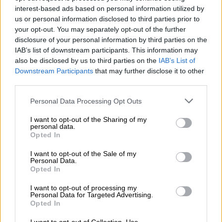
sneeuwwit, luchtig schuim zit bovenop het
interest-based ads based on personal information utilized by
donkergouden bier en straalt een verleidelijke geur uit
us or personal information disclosed to third parties prior to
van pittige citrusvruchten en kruidige gist. De initiële
your opt-out. You may separately opt-out of the further
smaak presenteert een slanke, lichtvoetige body met een
disclosure of your personal information by third parties on the
fijn aroma. De basis zijn de klassieke tarwetonen: rijpe
IAB’s list of downstream participants. This information may
banaan, lichte mout en een vleugje kruidnagel strelen het
also be disclosed by us to third parties on the
IAB’s List of
gehemelte op een zachte en romige manier. Een hele
Downstream Participants
that may further disclose it to other
reeks pittige citrusaroma’s zorgen voor een extra portie
third parties.
verfrissing en geven deze drank wat pit en lichtheid. De
afwerking is heerlijk droog en zorgt voor de perfecte
Personal Data Processing Opt Outs
afwerking.
I want to opt-out of the Sharing of my
personal data.
Opted In
GRATIS BIERCONSULT
I want to opt-out of the Sale of my
Heb je vragen over dit bier? Wij zijn er voor u.
Personal Data.
shop@bierothek.de
Opted In
I want to opt-out of processing my
Personal Data for Targeted Advertising.
handelaren of restauranthouders
Opted In
Du willst größere Mengen günstiger einkaufen?