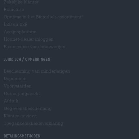
Zakelijke klanten
Franchise
Opname in het Bierothek-assortiment
®
B2B en B2F
Accijnsplatform
Hopnet-dealer inloggen
E-commerce voor brouwerijen
Juridisch / Opmerkingen
Bescherming van minderjarigen
Deponeren
Voorwaarden
Herroepingsrecht
Afdruk
Gegevensbescherming
Klanten-reviews
Toegankelijkheidsverklaring
Betalingsmethoden