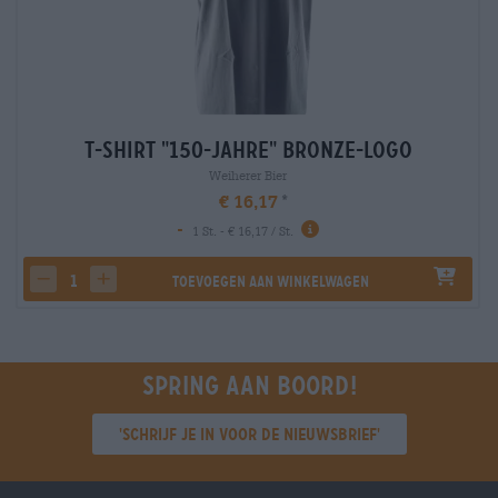
T-Shirt "150-Jahre" Bronze-Logo
Weiherer Bier
€ 16,17
-
1 St. - € 16,17 / St.
Toevoegen aan winkelwagen
decrease quantity
increase quantity
Spring aan boord!
'Schrijf je in voor de nieuwsbrief'