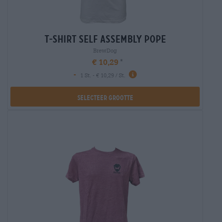
t-shirt self assembly pope
BrewDog
€ 10,29
-
1 St. - € 10,29 / St.
Selecteer Grootte