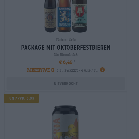
Weitere Stile
package mit oktoberfestbieren
Die Bierothek®
€ 6,49
MEHRWEG
1 St. PAKKET - € 6,49 / St.
Uitverkocht
Untappd: 3,99