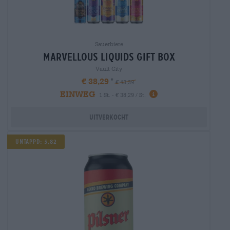
Sauerbiere
marvellous liquids gift box
Vault City
€ 38,29
€ 43,39
EINWEG
1 St. - € 38,29 / St.
Uitverkocht
Untappd: 3,82