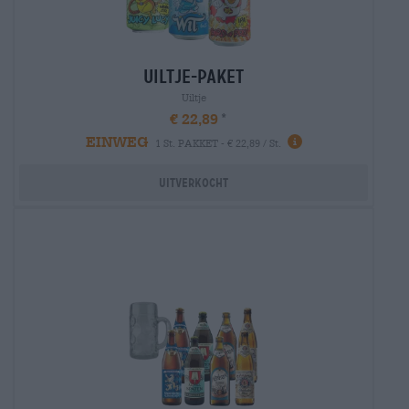
uiltje-paket
Uiltje
€ 22,89
EINWEG
1 St. PAKKET - € 22,89 / St.
Uitverkocht