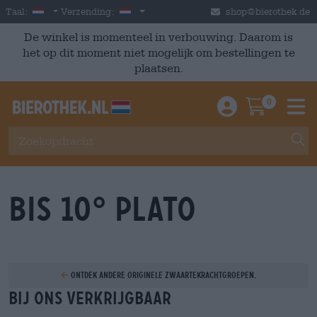
Skip to main content
Dutch
Nederland
Taal:
Verzending:
shop@bierothek.de
De winkel is momenteel in verbouwing. Daarom is
het op dit moment niet mogelijk om bestellingen te
plaatsen.
0
Einloggen / An
Warenkor
M
bis 10° Plato
Ontdek andere originele zwaartekrachtgroepen.
Bij ons verkrijgbaar