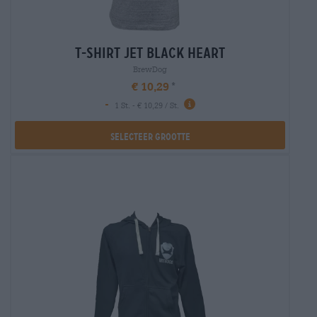
t-shirt jet black heart
BrewDog
€ 10,29
-
1 St. - € 10,29 / St.
Selecteer Grootte