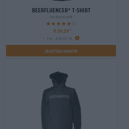
beerfluencer
t-shirt
®
Die Bierothek®
(1)
100%
€ 20,29
-
1 St. - € 20,29 / St.
Selecteer Grootte