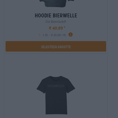
hoodie bierwelle
Die Bierothek®
€ 40,89
-
1 St. - € 40,89 / St.
Selecteer Grootte