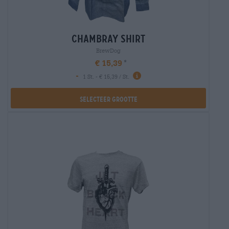
chambray shirt
BrewDog
€ 15,39
-
1 St. - € 15,39 / St.
Selecteer Grootte