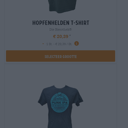
hopfenhelden t-shirt
Die Bierothek®
€ 20,39
-
1 St. - € 20,39 / St.
Selecteer Grootte