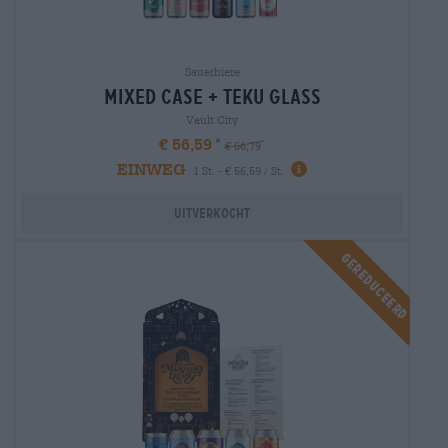
Sauerbiere
mixed case + teku glass
Vault City
€ 56,59
€ 66,79
EINWEG
1 St. - € 56,59 / St.
Uitverkocht
Gereduceerd