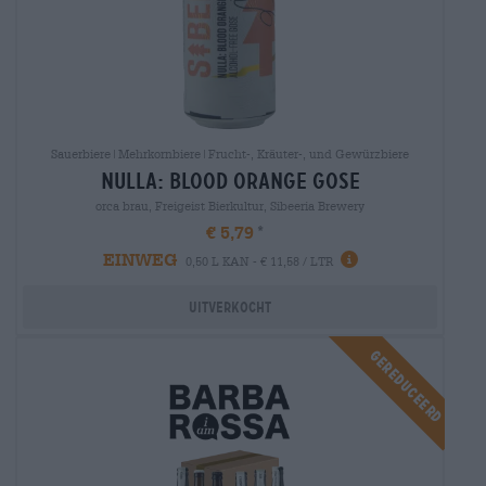
Sauerbiere|Mehrkornbiere|Frucht-, Kräuter-, und Gewürzbiere
nulla: blood orange gose
orca brau, Freigeist Bierkultur, Sibeeria Brewery
€ 5,79
EINWEG
0,50 L KAN - € 11,58 / LTR
Uitverkocht
Gereduceerd