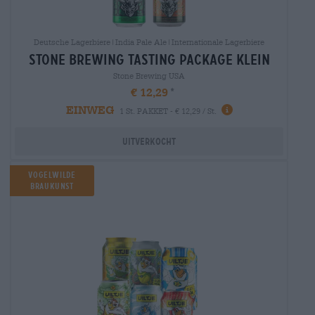
Deutsche Lagerbiere|India Pale Ale|Internationale Lagerbiere
stone brewing tasting package klein
Stone Brewing USA
€ 12,29
EINWEG
1 St. PAKKET - € 12,29 / St.
Uitverkocht
Vogelwilde
Braukunst