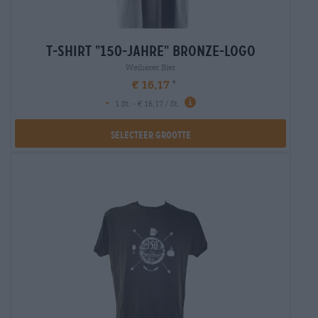
t-shirt "150-jahre" bronze-logo
Weiherer Bier
€ 16,17
-
1 St. - € 16,17 / St.
Selecteer Grootte