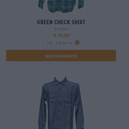
green check shirt
BrewDog
€ 15,39
-
1 St. - € 15,39 / St.
Selecteer Grootte