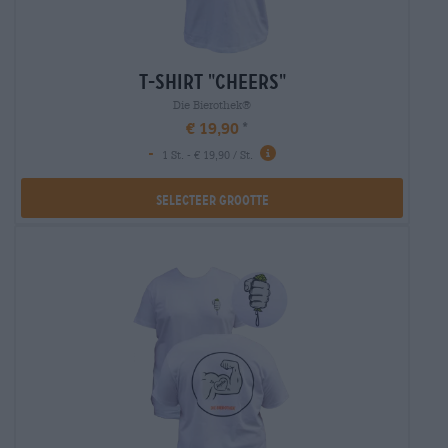
t-shirt "cheers"
Die Bierothek®
€ 19,90
-
1 St. - € 19,90 / St.
Selecteer Grootte