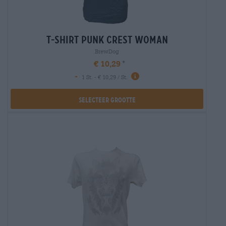
t-shirt punk crest woman
BrewDog
€ 10,29
-
1 St. - € 10,29 / St.
Selecteer Grootte