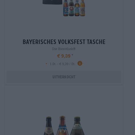
bayerisches volksfest tasche
Die Bierothek®
€ 9,39
-
1 St. - € 9,39 / St.
Uitverkocht