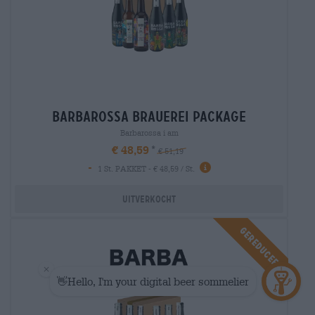
barbarossa brauerei package
Barbarossa i am
€ 48,59
€ 51,19
-
1 St. PAKKET - € 48,59 / St.
Uitverkocht
Gereduceerd