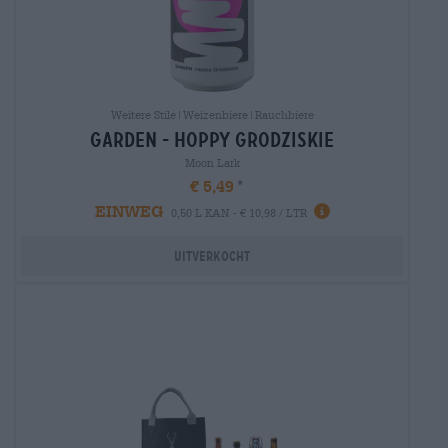
Weitere Stile|Weizenbiere|Rauchbiere
garden - hoppy grodziskie
Moon Lark
€ 5,49
EINWEG
0,50 L KAN - € 10,98 / LTR
Uitverkocht