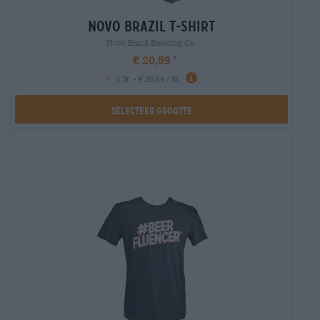
novo brazil t-shirt
Novo Brazil Brewing Co.
€ 20,59
-
1 St. - € 20,59 / St.
Selecteer Grootte