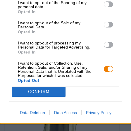
I want to opt-out of the Sharing of my
personal data.
Opted In
hoodie hopfenhelden
I want to opt-out of the Sale of my
Personal Data.
Die Bierothek®
Opted In
€ 40,89
-
I want to opt-out of processing my
1 St. - € 40,89 / St.
Personal Data for Targeted Advertising.
Opted In
Selecteer Grootte
I want to opt-out of Collection, Use,
Retention, Sale, and/or Sharing of my
Personal Data that Is Unrelated with the
Purposes for which it was collected.
Opted Out
CONFIRM
Data Deletion
Data Access
Privacy Policy