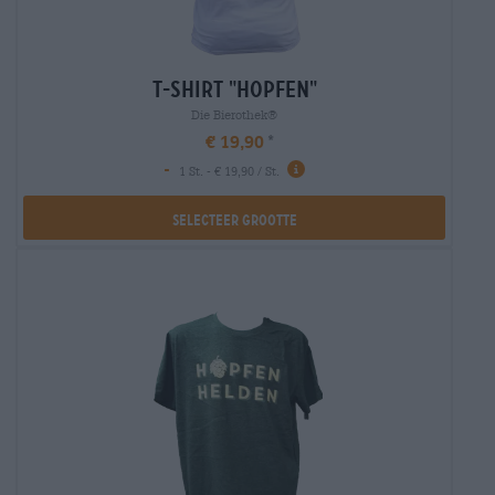
t-shirt "hopfen"
Die Bierothek®
€ 19,90
-
1 St. - € 19,90 / St.
Selecteer Grootte