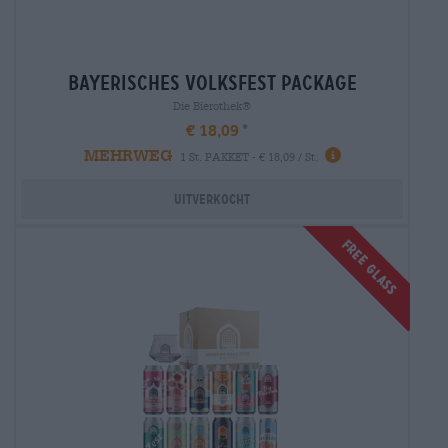
bayerisches volksfest package
Die Bierothek®
€ 18,09
MEHRWEG
1 St. PAKKET - € 18,09 / St.
Uitverkocht
FREE GLASS