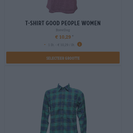
t-shirt good people women
BrewDog
€ 10,29
-
1 St. - € 10,29 / St.
Selecteer Grootte