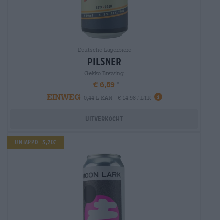
Deutsche Lagerbiere
pilsner
Gekko Brewing
€ 6,59
EINWEG
0,44 L KAN - € 14,98 / LTR
Uitverkocht
Untappd: 3,707