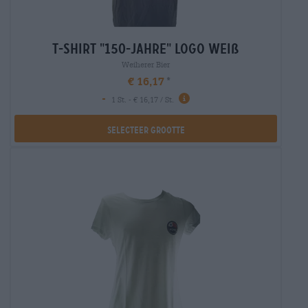
t-shirt "150-jahre" logo weiß
Weiherer Bier
€ 16,17
-
1 St. - € 16,17 / St.
Selecteer Grootte