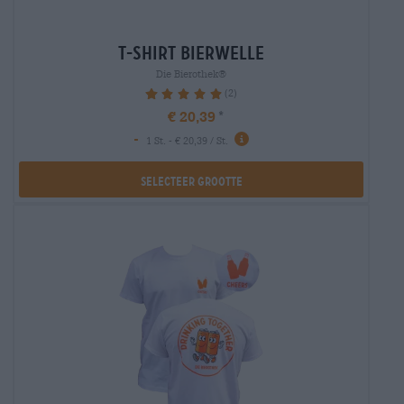
t-shirt bierwelle
Die Bierothek®
(2)
100%
€ 20,39
-
1 St. - € 20,39 / St.
Selecteer Grootte