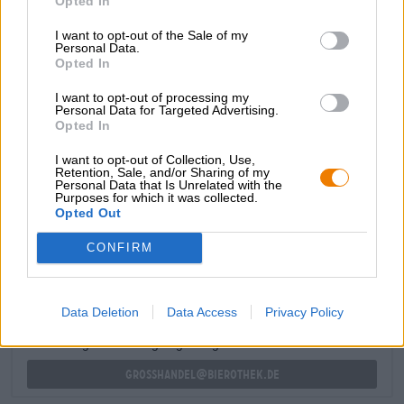
Opted In
citroenschil. Een aangename bitterheid begeleidt het
smakenspel en brengt de fruitvariëteit prachtig in
I want to opt-out of the Sale of my
Personal Data.
evenwicht.
Opted In
Maisel & Friends Urban IPA is een bier dat de hele dag
I want to opt-out of processing my
door gedronken kan worden en op een heerlijke manier
Personal Data for Targeted Advertising.
het stadsleven viert.
Opted In
I want to opt-out of Collection, Use,
Retention, Sale, and/or Sharing of my
Personal Data that Is Unrelated with the
Purposes for which it was collected.
Opted Out
GRATIS BIERCONSULT
Heb je vragen over dit bier? Wij zijn er voor u.
CONFIRM
shop@bierothek.de
Data Deletion
Data Access
Privacy Policy
handelaren of restauranthouders
Du willst größere Mengen günstiger einkaufen?
grosshandel@bierothek.de