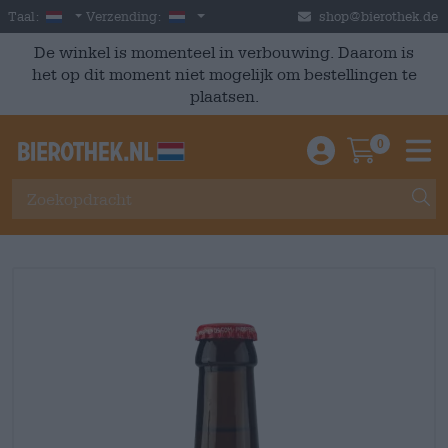
Skip to main content
Dutch
Nederland
Taal:
Verzending:
shop@bierothek.de
De winkel is momenteel in verbouwing. Daarom is
het op dit moment niet mogelijk om bestellingen te
plaatsen.
0
Einloggen / An
Warenkor
M