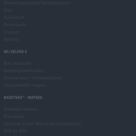
Maatschappelijke betrokkenheid
Pers
Tijdschrift
Downloads
Contact
Bedrijfs
Wij helpen u
Bier seminars
Betalingsmethoden
Scheepvaart
/
Internationaal
Veelgestelde vragen
Bierothek
- Partner
®
Zakelijke klanten
Franchise
Opname in het Bierothek-assortiment
®
B2B en B2F