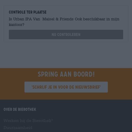
Controle ter plaatse
Is Urban IPA Van Maisel & Friends Ook beschikbaar in mijn
kantoor?
Nu controleren
Spring aan boord!
'Schrijf je in voor de nieuwsbrief'
Over de Bierothek
Werken bij de Bierothek
®
Duurzaamheid