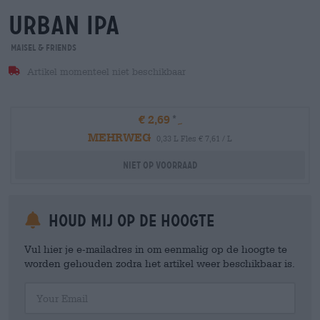
urban ipa
Maisel & Friends
Artikel momenteel niet beschikbaar
€ 2,69
MEHRWEG
0,33 L Fles € 7,61 / L
Niet op voorraad
Houd mij op de hoogte
Vul hier je e-mailadres in om eenmalig op de hoogte te
worden gehouden zodra het artikel weer beschikbaar is.
Your Email