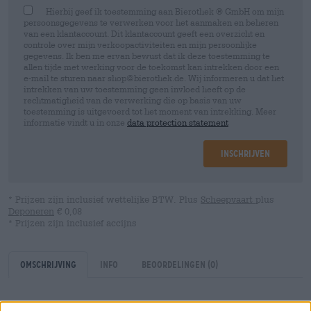
Hierbij geef ik toestemming aan Bierothek ® GmbH om mijn
persoonsgegevens te verwerken voor het aanmaken en beheren
van een klantaccount. Dit klantaccount geeft een overzicht en
controle over mijn verkoopactiviteiten en mijn persoonlijke
gegevens. Ik ben me ervan bewust dat ik deze toestemming te
allen tijde met werking voor de toekomst kan intrekken door een
e-mail te sturen naar shop@bierothek.de. Wij informeren u dat het
intrekken van uw toestemming geen invloed heeft op de
rechtmatigheid van de verwerking die op basis van uw
toestemming is uitgevoerd tot het moment van intrekking. Meer
informatie vindt u in onze
data protection statement
Inschrijven
* Prijzen zijn inclusief wettelijke BTW. Plus
Scheepvaart
plus
Deponeren
€ 0,08
* Prijzen zijn inclusief accijns
Omschrijving
Info
Beoordelingen
(0)