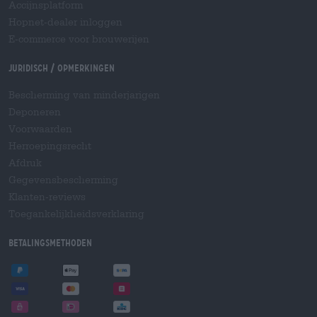
Accijnsplatform
Hopnet-dealer inloggen
E-commerce voor brouwerijen
Juridisch / Opmerkingen
Bescherming van minderjarigen
Deponeren
Voorwaarden
Herroepingsrecht
Afdruk
Gegevensbescherming
Klanten-reviews
Toegankelijkheidsverklaring
Betalingsmethoden