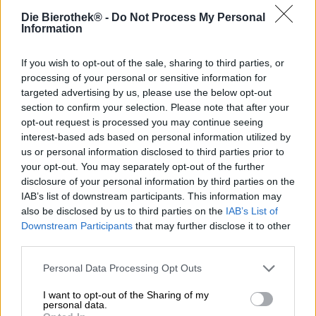
Brouwerij Maisel & Friends is gevestigd in het prachtige
Die Bierothek® -
Do Not Process My Personal
Bayreuth. Al bijna 140 jaar voorziet de familie Maisel de
Information
inwoners van deze door Wagner geïnspireerde stad van
het beste bier en maakt het een integraal onderdeel van
het dagelijks leven. Het bedrijf is diepgeworteld in
If you wish to opt-out of the sale, sharing to third parties, or
Bayreuth en levert een waardevolle bijdrage aan de
processing of your personal or sensitive information for
kwaliteit van het leven. Niet alleen stroomt het
targeted advertising by us, please use the below opt-out
uitstekende bier rijkelijk, de brouwerij exploiteert ook een
section to confirm your selection. Please note that after your
restaurant en bar genaamd Liebesbier, evenals een urban
opt-out request is processed you may continue seeing
art hotel dat gasten verleidt met een geslaagde
interest-based ads based on personal information utilized by
combinatie van modern design en kunst.
us or personal information disclosed to third parties prior to
your opt-out. You may separately opt-out of the further
In lijn met de stedelijke levensstijl en het enthousiasme
disclosure of your personal information by third parties on the
voor haar geboortestad ontwikkelde de brouwerij onlangs
IAB’s list of downstream participants. This information may
de Urban IPA: een eerbetoon aan de stad en al haar
also be disclosed by us to third parties on the
IAB’s List of
charme. Dit brouwsel, gestyled naar een klassieke
Downstream Participants
that may further disclose it to other
Amerikaanse IPA, is op smaak gebracht met Cascade-hop
third parties.
en levert, naast een gematigd alcoholpercentage van
5,6%, een soepele bitterheid van 40 eenheden per glas.
Personal Data Processing Opt Outs
De heldergouden kleur, het luchtige witte schuim en het
pittige citrusaroma zorgen voor een uitstekende eerste
I want to opt-out of the Sharing of my
indruk. De eerste slok omhult het gehemelte met heerlijk
personal data.
sappige tonen van roze grapefruit, passievrucht en