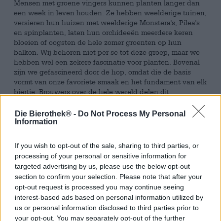
Mensen met groene vingers kunnen planten langer dan
een week in leven houden. Ze hebben weelderige tuinen,
versieren hun huizen met weelderige Monstera's, Pilea's
en spinplanten, laten hun orchideeën meerdere keren
bloeien of oogsten de hele zomer groenten op hun
balkon. Wij behoren niet per se tot deze groep, maar we
hebben wel een zekere fascinatie voor planten. Bovenal
zijn we gefascineerd door de hop, omdat die de basis
vormt van onze favoriete smaak en het fundament van elk
biertje. Brouwers over de hele wereld delen dit
enthousiasme voor hop en uiten hun eerbied dag in dag
uit in de meest exquise bieren.
Die Bierothek® -
Do Not Process My Personal
Information
Hop wordt niet langer alleen in bier gebruikt: het groene
goud verovert beetje bij beetje de drankenmarkt en geeft
If you wish to opt-out of the sale, sharing to third parties, or
tegenwoordig ook smaak aan sterke drank en frisdranken.
processing of your personal or sensitive information for
Rittmayer Brewery doet ook mee aan de festiviteiten en
targeted advertising by us, please use the below opt-out
presenteert een sprankelend verfrissende hoplimonade
section to confirm your selection. Please note that after your
waarin de smaakvolle hopbellen centraal staan. Deze
opt-out request is processed you may continue seeing
creatie combineert de aromatische diversiteit van hop met
interest-based ads based on personal information utilized by
de pittige zuurheid van zongerijpte citroenen en een
us or personal information disclosed to third parties prior to
subtiele hint van groene thee. Rittmayer's hoplimonade is
your opt-out. You may separately opt-out of the further