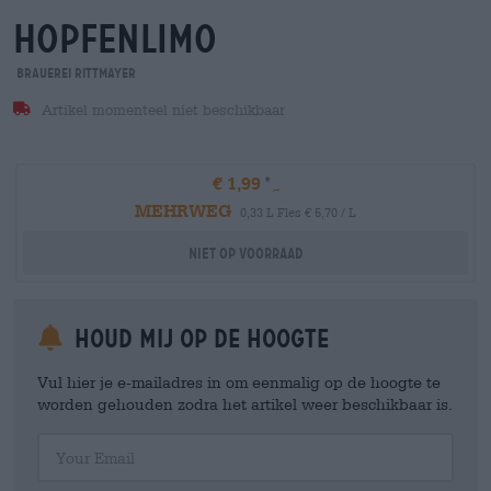
hopfenlimo
Brauerei Rittmayer
Artikel momenteel niet beschikbaar
€ 1,99
MEHRWEG
0,33 L Fles € 5,70 / L
Niet op voorraad
Houd mij op de hoogte
Vul hier je e-mailadres in om eenmalig op de hoogte te
worden gehouden zodra het artikel weer beschikbaar is.
Your Email