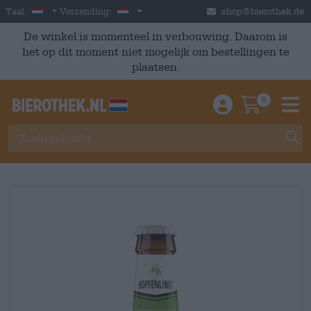
Skip to main content
Dutch
Nederland
Taal:
Verzending:
shop@bierothek.de
De winkel is momenteel in verbouwing. Daarom is
het op dit moment niet mogelijk om bestellingen te
plaatsen.
0
Einloggen / An
Warenkor
M