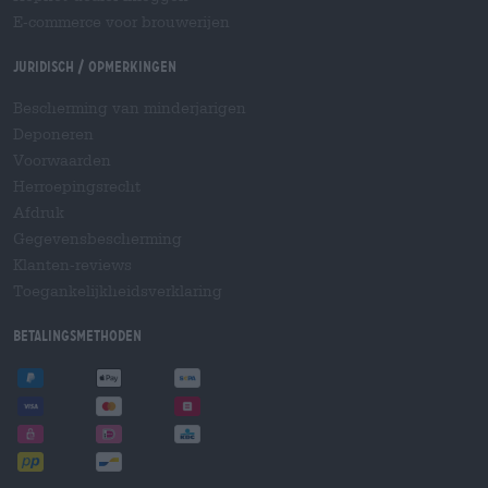
E-commerce voor brouwerijen
Juridisch / Opmerkingen
Bescherming van minderjarigen
Deponeren
Voorwaarden
Herroepingsrecht
Afdruk
Gegevensbescherming
Klanten-reviews
Toegankelijkheidsverklaring
Betalingsmethoden