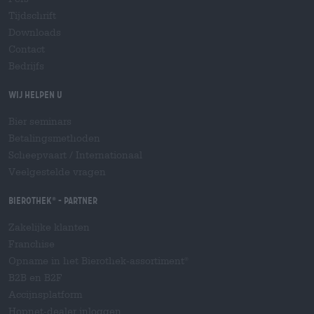
Tijdschrift
Downloads
Contact
Bedrijfs
Wij helpen u
Bier seminars
Betalingsmethoden
Scheepvaart
/
Internationaal
Veelgestelde vragen
Bierothek
- Partner
®
Zakelijke klanten
Franchise
Opname in het Bierothek-assortiment
®
B2B en B2F
Accijnsplatform
Hopnet-dealer inloggen