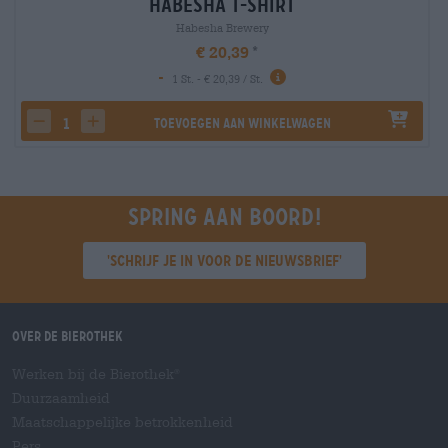
Habesha T-Shirt
Habesha Brewery
€ 20,39
-
1 St. - € 20,39 / St.
Toevoegen aan winkelwagen
decrease quantity
increase quantity
Spring aan boord!
'Schrijf je in voor de nieuwsbrief'
Over de Bierothek
Werken bij de Bierothek
®
Duurzaamheid
Maatschappelijke betrokkenheid
Pers