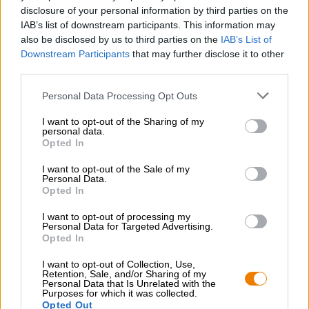
heerlijk hoppig, verfrissend, kruidig en niet te zoet.
disclosure of your personal information by third parties on the
Perfect voor iedereen die zelfs bij het ontbijt al aan hop
IAB’s list of downstream participants. This information may
denkt!
also be disclosed by us to third parties on the
IAB’s List of
Downstream Participants
that may further disclose it to other
third parties.
Personal Data Processing Opt Outs
GRATIS BIERCONSULT
I want to opt-out of the Sharing of my
personal data.
Heb je vragen over dit bier? Wij zijn er voor u.
Opted In
shop@bierothek.de
I want to opt-out of the Sale of my
Personal Data.
Opted In
handelaren of restauranthouders
Du willst größere Mengen günstiger einkaufen?
I want to opt-out of processing my
Personal Data for Targeted Advertising.
grosshandel@bierothek.de
Opted In
I want to opt-out of Collection, Use,
Retention, Sale, and/or Sharing of my
Controle ter plaatse
Personal Data that Is Unrelated with the
Purposes for which it was collected.
Is Hopfenlimo Van Brauerei Rittmayer Ook beschikbaar in
Opted Out