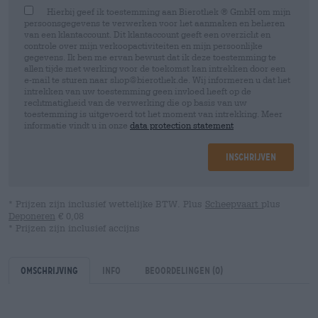
Hierbij geef ik toestemming aan Bierothek ® GmbH om mijn
persoonsgegevens te verwerken voor het aanmaken en beheren
van een klantaccount. Dit klantaccount geeft een overzicht en
controle over mijn verkoopactiviteiten en mijn persoonlijke
gegevens. Ik ben me ervan bewust dat ik deze toestemming te
allen tijde met werking voor de toekomst kan intrekken door een
e-mail te sturen naar shop@bierothek.de. Wij informeren u dat het
intrekken van uw toestemming geen invloed heeft op de
rechtmatigheid van de verwerking die op basis van uw
toestemming is uitgevoerd tot het moment van intrekking. Meer
informatie vindt u in onze
data protection statement
Inschrijven
* Prijzen zijn inclusief wettelijke BTW. Plus
Scheepvaart
plus
Deponeren
€ 0,08
* Prijzen zijn inclusief accijns
Omschrijving
Info
Beoordelingen
(0)