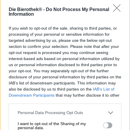
Brouwerij Rittmayer beheerst al eeuwenlang de kunst van
het combineren van traditionele brouwtechnieken met
Die Bierothek® -
Do Not Process My Personal
moderne invloeden. Het team past deze aanpak nu toe op
Information
het alcoholvrije segment en biedt lichte bieren met aloude
smaken. Met hun alcoholvrije Helles presenteert de
If you wish to opt-out of the sale, sharing to third parties, or
Frankische brouwerij een bier dat laat zien hoe
processing of your personal or sensitive information for
aromatisch en evenwichtig alcoholvrij genot kan zijn. Hier
targeted advertising by us, please use the below opt-out
komen meer dan 600 jaar brouwexpertise samen met een
section to confirm your selection. Please note that after your
eigentijdse interpretatie van de klassieke Helles.
opt-out request is processed you may continue seeing
In het glas vertoont het alcoholvrije bier een heldere,
interest-based ads based on personal information utilized by
delicate gouden kleur. Een fijne, tintelende koolzuur
us or personal information disclosed to third parties prior to
voedt de sneeuwwitte schuimkraag. Het aroma is
your opt-out. You may separately opt-out of the further
verrassend complex voor een alcoholvrij bier: zachte
disclosure of your personal information by third parties on the
mouttonen combineren met aangename kruiden en
IAB’s list of downstream participants. This information may
subtiele citrustonen tot een verkwikkend, verfrissend
also be disclosed by us to third parties on the
IAB’s List of
aroma.
Downstream Participants
that may further disclose it to other
third parties.
Het bier maakt indruk met een harmonieuze balans
tussen milde zoetheid en een lichte, verfrissende
Personal Data Processing Opt Outs
hopbitterheid. De moutige basis zorgt voor een soepel
mondgevoel en kruidige ondertonen, terwijl milde
I want to opt-out of the Sharing of my
fruittonen en een levendige bruis het bier bijzonder
personal data.