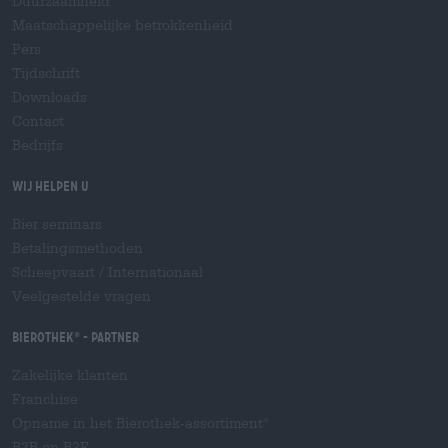
Duurzaamheid
Maatschappelijke betrokkenheid
Pers
Tijdschrift
Downloads
Contact
Bedrijfs
Wij helpen u
Bier seminars
Betalingsmethoden
Scheepvaart
/
Internationaal
Veelgestelde vragen
Bierothek
- Partner
®
Zakelijke klanten
Franchise
Opname in het Bierothek-assortiment
®
B2B en B2F