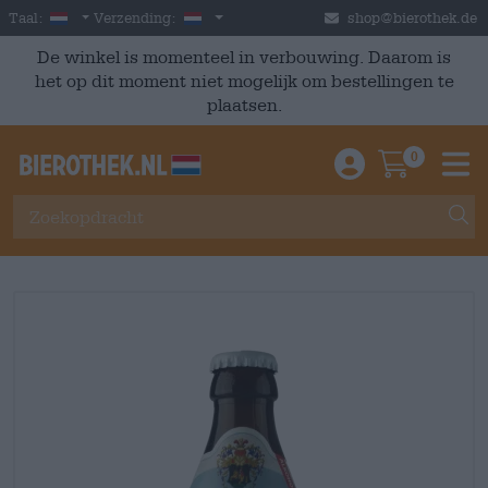
Skip to main content
Dutch
Nederland
Taal:
Verzending:
shop@bierothek.de
De winkel is momenteel in verbouwing. Daarom is
het op dit moment niet mogelijk om bestellingen te
plaatsen.
0
Einloggen / An
Warenkor
M