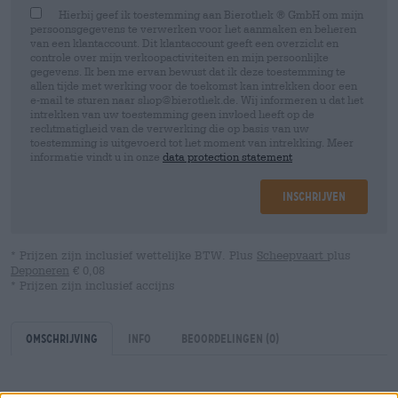
Hierbij geef ik toestemming aan Bierothek ® GmbH om mijn
persoonsgegevens te verwerken voor het aanmaken en beheren
van een klantaccount. Dit klantaccount geeft een overzicht en
controle over mijn verkoopactiviteiten en mijn persoonlijke
gegevens. Ik ben me ervan bewust dat ik deze toestemming te
allen tijde met werking voor de toekomst kan intrekken door een
e-mail te sturen naar shop@bierothek.de. Wij informeren u dat het
intrekken van uw toestemming geen invloed heeft op de
rechtmatigheid van de verwerking die op basis van uw
toestemming is uitgevoerd tot het moment van intrekking. Meer
informatie vindt u in onze
data protection statement
Inschrijven
* Prijzen zijn inclusief wettelijke BTW. Plus
Scheepvaart
plus
Deponeren
€ 0,08
* Prijzen zijn inclusief accijns
Omschrijving
Info
Beoordelingen
(0)