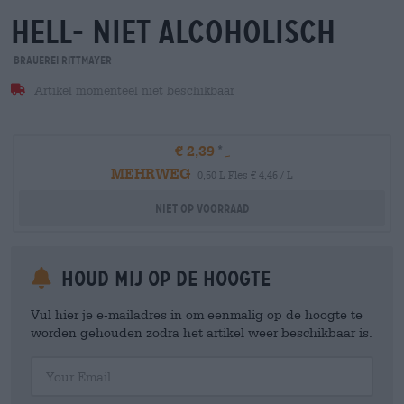
hell- niet alcoholisch
Brauerei Rittmayer
Artikel momenteel niet beschikbaar
€ 2,39
MEHRWEG
0,50 L Fles € 4,46 / L
Niet op voorraad
Houd mij op de hoogte
Vul hier je e-mailadres in om eenmalig op de hoogte te
worden gehouden zodra het artikel weer beschikbaar is.
Your Email