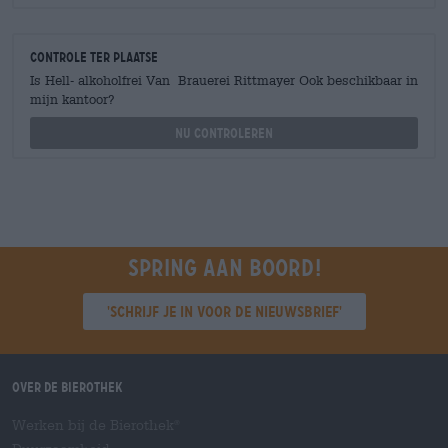
Controle ter plaatse
Is Hell- alkoholfrei Van Brauerei Rittmayer Ook beschikbaar in
mijn kantoor?
Nu controleren
Spring aan boord!
'Schrijf je in voor de nieuwsbrief'
Over de Bierothek
Werken bij de Bierothek
®