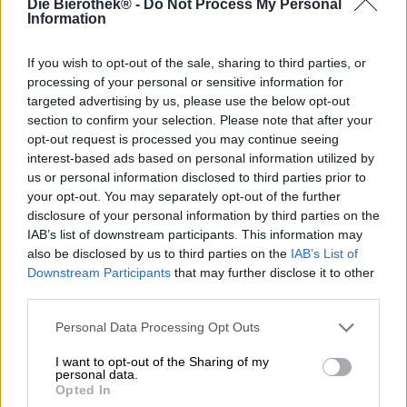
Die Bierothek® -
Do Not Process My Personal
De Frankische stad Lauf heeft een heel bijzondere
Information
patrones: de keizerin en later Sint Kunigunde is de
voormoeder van Lauf.
If you wish to opt-out of the sale, sharing to third parties, or
De stichting van de stad in de metropoolregio Neurenberg
processing of your personal or sensitive information for
gaat terug op een legende: volgens het volksgeloof
targeted advertising by us, please use the below opt-out
begaven keizerin Kunigunde en haar entourage zich naar
section to confirm your selection. Please note that after your
Regensburg. De colonne stopte bij een doorwaadbare
opt-out request is processed you may continue seeing
plaats zodat de dorstige keizerin wat water uit de Pegnitz
interest-based ads based on personal information utilized by
kon halen. Haar waardevolle hoofdtooi viel in de rivier. Ze
us or personal information disclosed to third parties prior to
doorzochten tevergeefs de wateren, maar niemand kon de
your opt-out. You may separately opt-out of the further
kroon van de keizerin vinden. De vrouw van Hendrik II
disclosure of your personal information by third parties on the
beloofde een kapel te bouwen als haar juweel werd
IAB’s list of downstream participants. This information may
gevonden, maar haar belofte werd niet nagekomen:
also be disclosed by us to third parties on the
IAB’s List of
schatzoekers en fortuinzoekers van heinde en verre
Downstream Participants
that may further disclose it to other
deden hun best om de keizerlijke diadeem te vinden. Ze
third parties.
hebben de Pegnitz ontdaan van al het afval, vuil en zand,
maar hebben niets gevonden. De Pegnitz won echter door
Personal Data Processing Opt Outs
het nutteloze werk van de schatzoekers: eenmaal
opgeruimd kon het water weer ongestoord door de
I want to opt-out of the Sharing of my
rivierbedding stromen en bood het de perfecte plek voor
personal data.
molens. Er ontstond al snel een nederzetting rond de
Opted In
doorwaadbare plaats en Lauf was geboren.