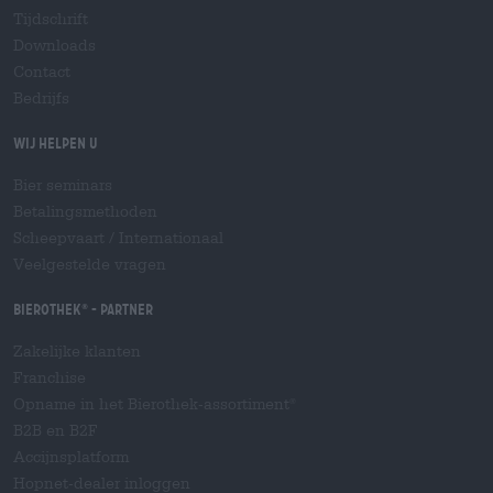
Tijdschrift
Downloads
Contact
Bedrijfs
Wij helpen u
Bier seminars
Betalingsmethoden
Scheepvaart
/
Internationaal
Veelgestelde vragen
Bierothek
- Partner
®
Zakelijke klanten
Franchise
Opname in het Bierothek-assortiment
®
B2B en B2F
Accijnsplatform
Hopnet-dealer inloggen