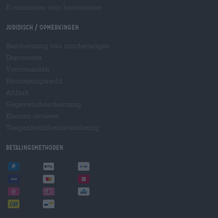
E-commerce voor brouwerijen
Juridisch / Opmerkingen
Bescherming van minderjarigen
Deponeren
Voorwaarden
Herroepingsrecht
Afdruk
Gegevensbescherming
Klanten-reviews
Toegankelijkheidsverklaring
Betalingsmethoden