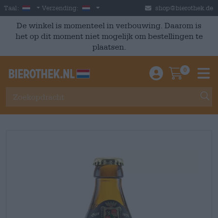
Skip to main content
Dutch
Nederland
Taal:
Verzending:
shop@bierothek.de
De winkel is momenteel in verbouwing. Daarom is
het op dit moment niet mogelijk om bestellingen te
plaatsen.
0
Einloggen / An
Warenkor
M