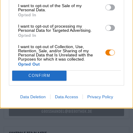
I want to opt-out of the Sale of my
De Laufer Brouwerij Simon heeft een bier gewijd aan
Personal Data.
Saint Kunigunde: De Black Kuni is een donkere tarwebock
Opted In
met een sterk alcoholpercentage van 7,0% en een delicaat
I want to opt-out of processing my
kruidig aroma.
Personal Data for Targeted Advertising.
Opted In
Proost op Saint Kunigunde en haar verloren kroon!
I want to opt-out of Collection, Use,
Retention, Sale, and/or Sharing of my
Personal Data that Is Unrelated with the
Purposes for which it was collected.
GRATIS BIERCONSULT
Opted Out
Heb je vragen over dit bier? Wij zijn er voor u.
shop@bierothek.de
CONFIRM
handelaren of restauranthouders
Data Deletion
Data Access
Privacy Policy
Du willst größere Mengen günstiger einkaufen?
grosshandel@bierothek.de