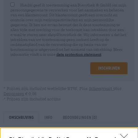
Hierbij geef ik toestemming aan Bierothek ® GmbH om mijn
persoonsgegevens te verwerken voor het aanmaken en beheren
van een klantaccount. Dit klantaccount geeft een overzicht en
controle over mijn verkoopactiviteiten en mijn persoonlijke
gegevens. Ik ben me ervan bewust dat ik deze toestemming te
allen tijde met werking voor de toekomst kan intrekken door een
e-mail te sturen naar shop@bierothek.de. Wij informeren u dat het
intrekken van uw toestemming geen invloed heeft op de
rechtmatigheid van de verwerking die op basis van uw
toestemming is uitgevoerd tot het moment van intrekking. Meer
informatie vindt u in onze
data protection statement
Inschrijven
* Prijzen zijn inclusief wettelijke BTW. Plus
Scheepvaart
plus
Deponeren
€ 0,08
* Prijzen zijn inclusief accijns
Omschrijving
Info
Beoordelingen
(0)