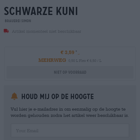
schwarze kuni
Brauerei Simon
Artikel momenteel niet beschikbaar
€ 3,59
MEHRWEG
0,50 L Fles € 6,50 / L
Niet op voorraad
Houd mij op de hoogte
Vul hier je e-mailadres in om eenmalig op de hoogte te
worden gehouden zodra het artikel weer beschikbaar is.
Your Email