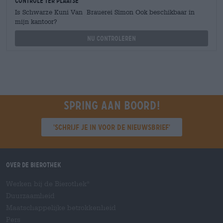
Controle ter plaatse
Is Schwarze Kuni Van Brauerei Simon Ook beschikbaar in
mijn kantoor?
Nu controleren
Spring aan boord!
'Schrijf je in voor de nieuwsbrief'
Over de Bierothek
Werken bij de Bierothek
®
Duurzaamheid
Maatschappelijke betrokkenheid
Pers