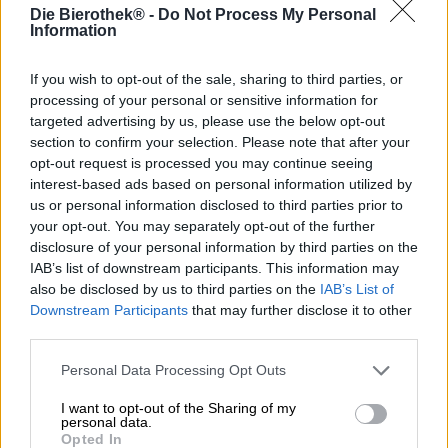
De Helle is een klassieker van het Beierse brouwen en
Die Bierothek® -
Do Not Process My Personal
mag uiteraard niet ontbreken in het assortiment van de
Information
Beierse Staatsbrouwerij Weihenstephan. Brouwerij
Freising is een van de oudste brouwerijen ter wereld en
If you wish to opt-out of the sale, sharing to third parties, or
voorziet de mensen in de omgeving al bijna duizend jaar
processing of your personal or sensitive information for
van het beste bier. Het team brouwt niet langer alleen
targeted advertising by us, please use the below opt-out
voor de inwoners van Freising; tegenwoordig kun je het
section to confirm your selection. Please note that after your
goede Weihenstephan-bier over de hele wereld drinken.
opt-out request is processed you may continue seeing
Eén van de meest populaire brouwsels van de bekwame
interest-based ads based on personal information utilized by
brouwers is zonder twijfel de Helle. Het werd bekroond
us or personal information disclosed to third parties prior to
met talloze prijzen en was zowel juryleden als leken
enthousiast.
your opt-out. You may separately opt-out of the further
disclosure of your personal information by third parties on the
Het bekroonde brouwsel is verfijnd met een bijzonder
IAB’s list of downstream participants. This information may
lange rijpingstijd en presenteert zich tijdens zijn
also be disclosed by us to third parties on the
IAB’s List of
hoogtijdagen als goud in het glas. Een weelderige
Downstream Participants
that may further disclose it to other
schuimkraag stapelt zich op op het kristalheldere lichaam
third parties.
en straalt een kruidig boeket uit dat je zin geeft om ervan
te drinken. De eerste en elke volgende slok omhult het
Personal Data Processing Opt Outs
gehemelte met een aangename balans van milde,
robuuste mout en delicate hopkruiden. De Helle is
I want to opt-out of the Sharing of my
soepeler dan welke andere bierstijl dan ook en past door
personal data.
Opted In
zijn ronde, harmonieuze karakter goed bij diverse