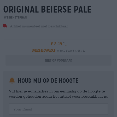
original Beierse Pale
Weihenstephan
Artikel momenteel niet beschikbaar
€ 2,49
MEHRWEG
0,50 L Fles € 4,48 / L
Niet op voorraad
Houd mij op de hoogte
Vul hier je e-mailadres in om eenmalig op de hoogte te
worden gehouden zodra het artikel weer beschikbaar is.
Your Email