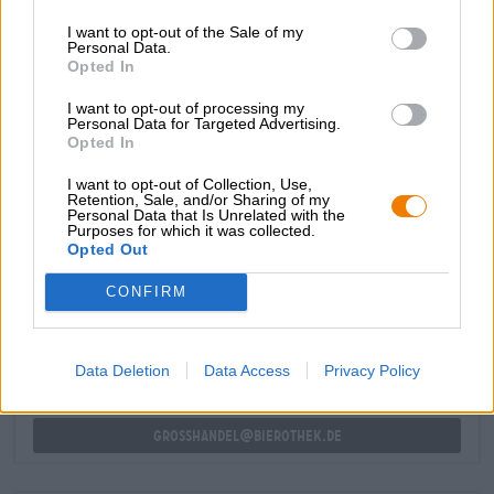
gerechten. Onze favoriet bij deze creatie is een
I want to opt-out of the Sale of my
Caesarsalade met knapperige Romeinse sla, vers
Personal Data.
geschaafde Parmezaanse kaas, gebakken kip, knapperige
Opted In
croutons en een romige dressing.
I want to opt-out of processing my
De lamp is ook verkrijgbaar in een
alcoholvrije versie
!
Personal Data for Targeted Advertising.
Opted In
I want to opt-out of Collection, Use,
Retention, Sale, and/or Sharing of my
Personal Data that Is Unrelated with the
Purposes for which it was collected.
Opted Out
GRATIS BIERCONSULT
Heb je vragen over dit bier? Wij zijn er voor u.
CONFIRM
shop@bierothek.de
Data Deletion
Data Access
Privacy Policy
handelaren of restauranthouders
Du willst größere Mengen günstiger einkaufen?
grosshandel@bierothek.de