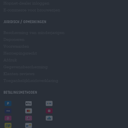
Hopnet-dealer inloggen
E-commerce voor brouwerijen
Juridisch / Opmerkingen
Bescherming van minderjarigen
Deponeren
Voorwaarden
Herroepingsrecht
Afdruk
Gegevensbescherming
Klanten-reviews
Toegankelijkheidsverklaring
Betalingsmethoden