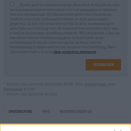
Hierbij geef ik toestemming aan Bierothek ® GmbH om mijn
persoonsgegevens te verwerken voor het aanmaken en beheren
van een klantaccount. Dit klantaccount geeft een overzicht en
controle over mijn verkoopactiviteiten en mijn persoonlijke
gegevens. Ik ben me ervan bewust dat ik deze toestemming te
allen tijde met werking voor de toekomst kan intrekken door een
e-mail te sturen naar shop@bierothek.de. Wij informeren u dat het
intrekken van uw toestemming geen invloed heeft op de
rechtmatigheid van de verwerking die op basis van uw
toestemming is uitgevoerd tot het moment van intrekking. Meer
informatie vindt u in onze
data protection statement
Inschrijven
* Prijzen zijn inclusief wettelijke BTW. Plus
Scheepvaart
plus
Deponeren
€ 0,08
* Prijzen zijn inclusief accijns
Omschrijving
Info
Beoordelingen
(0)