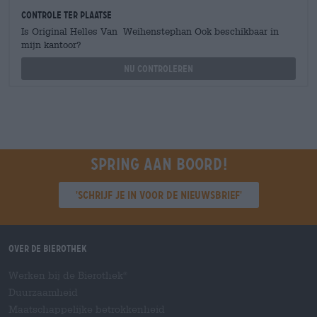
Controle ter plaatse
Is Original Helles Van Weihenstephan Ook beschikbaar in
mijn kantoor?
Nu controleren
Spring aan boord!
'Schrijf je in voor de nieuwsbrief'
Over de Bierothek
Werken bij de Bierothek
®
Duurzaamheid
Maatschappelijke betrokkenheid