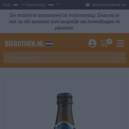
Skip to main content
Dutch
Nederland
Taal:
Verzending:
shop@bierothek.de
De winkel is momenteel in verbouwing. Daarom is
het op dit moment niet mogelijk om bestellingen te
plaatsen.
0
Einloggen / An
Warenkor
M