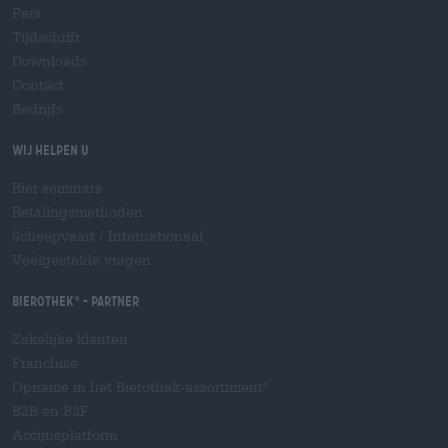
Pers
Tijdschrift
Downloads
Contact
Bedrijfs
Wij helpen u
Bier seminars
Betalingsmethoden
Scheepvaart
/
Internationaal
Veelgestelde vragen
Bierothek
- Partner
®
Zakelijke klanten
Franchise
Opname in het Bierothek-assortiment
®
B2B en B2F
Accijnsplatform