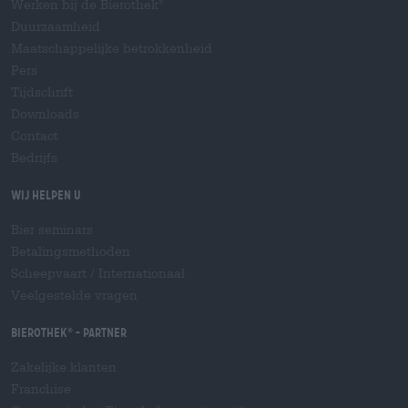
Werken bij de Bierothek
®
Duurzaamheid
Maatschappelijke betrokkenheid
Pers
Tijdschrift
Downloads
Contact
Bedrijfs
Wij helpen u
Bier seminars
Betalingsmethoden
Scheepvaart
/
Internationaal
Veelgestelde vragen
Bierothek
- Partner
®
Zakelijke klanten
Franchise