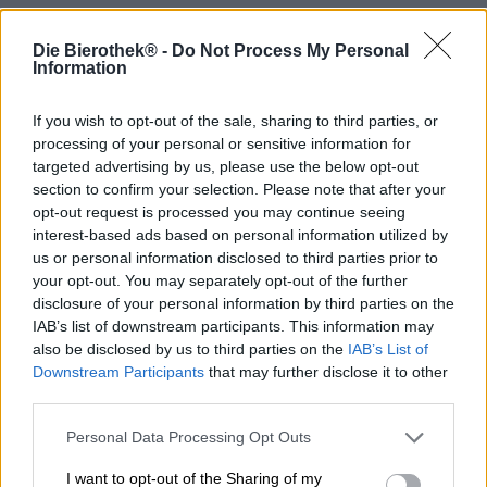
Die Bierothek® -
Do Not Process My Personal
Zondagen zijn fantastisch, vooral als je ze doorbrengt met
Information
vrienden in een biertuin of bij een barbecue in de
achtertuin. We vinden het heerlijk om bij te kletsen met
onze dierbaren, te genieten van heerlijk eten en een
If you wish to opt-out of the sale, sharing to third parties, or
biertje of twee te drinken. Een snack en een stevig
processing of your personal or sensitive information for
kelderbiertje, een broodje braadworst en een fris, bitter
targeted advertising by us, please use the below opt-out
pilsje – heerlijk! Dit scenario kan alleen maar beter
section to confirm your selection. Please note that after your
worden als de volgende maandag een feestdag is, of als
opt-out request is processed you may continue seeing
we er zonder kater vanaf komen, ondanks misschien een
interest-based ads based on personal information utilized by
of twee flesjes te veel.
us or personal information disclosed to third parties prior to
your opt-out. You may separately opt-out of the further
Wil je niets aan het toeval overlaten (of aan je eigen
disclosure of your personal information by third parties on the
drinkvermogen), kies dan op zondagmiddag gewoon voor
IAB’s list of downstream participants. This information may
een alcoholvrij biertje. De Berlijnse brouwerij BRLO heeft
also be disclosed by us to third parties on the
IAB’s List of
een heerlijke optie in het assortiment die katervrij drinken
Downstream Participants
that may further disclose it to other
en genieten belooft: hun Naked Hell Alcohol-Free is een
third parties.
verfijnde bierervaring die de klassieke frisheid, smaak en
doordrinkbaarheid van een traditionele Helles biedt, maar
Personal Data Processing Opt Outs
dan zonder de alcohol.
I want to opt-out of the Sharing of my
Het brouwsel heeft een alcoholpercentage van minder