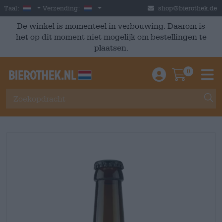
Skip to main content
Dutch
Nederland
Taal:
Verzending:
shop@bierothek.de
De winkel is momenteel in verbouwing. Daarom is
het op dit moment niet mogelijk om bestellingen te
plaatsen.
0
Einloggen / An
Warenkor
M