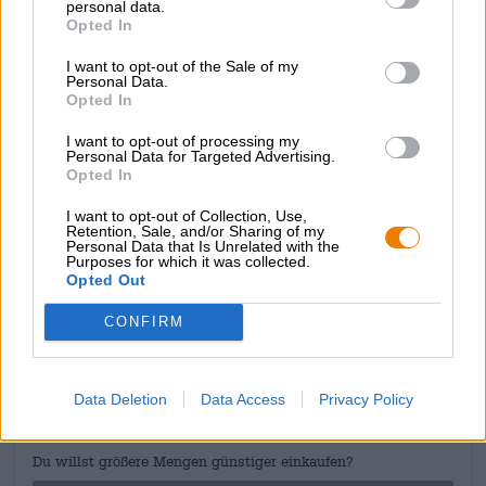
personal data.
dan 0,5% en heeft een zacht troebele, gouden kleur met
Opted In
een schuimige, witte schuimkraag in het glas.
Geselecteerde mouten zorgen voor een stabiele basis en
I want to opt-out of the Sale of my
kruidige graantonen, terwijl de hopsoorten Ariana,
Personal Data.
Opted In
Hallertauer Mittelfrüh en Opal zorgen voor kruidige
tonen, florale ondertonen en een frisse fruitigheid.
I want to opt-out of processing my
BRLO’s Naked Hell Alcohol-Free is slank, doordrinkbaar
Personal Data for Targeted Advertising.
en perfect voor een ontspannen afsluiting van het
Opted In
weekend.
I want to opt-out of Collection, Use,
Retention, Sale, and/or Sharing of my
Personal Data that Is Unrelated with the
Purposes for which it was collected.
Opted Out
GRATIS BIERCONSULT
CONFIRM
Heb je vragen over dit bier? Wij zijn er voor u.
shop@bierothek.de
Data Deletion
Data Access
Privacy Policy
handelaren of restauranthouders
Du willst größere Mengen günstiger einkaufen?