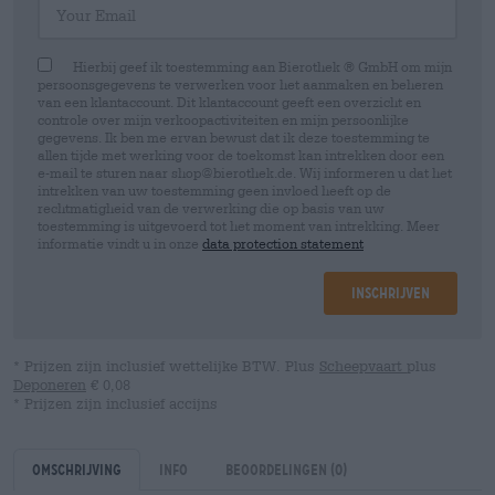
Hierbij geef ik toestemming aan Bierothek ® GmbH om mijn
persoonsgegevens te verwerken voor het aanmaken en beheren
van een klantaccount. Dit klantaccount geeft een overzicht en
controle over mijn verkoopactiviteiten en mijn persoonlijke
gegevens. Ik ben me ervan bewust dat ik deze toestemming te
allen tijde met werking voor de toekomst kan intrekken door een
e-mail te sturen naar shop@bierothek.de. Wij informeren u dat het
intrekken van uw toestemming geen invloed heeft op de
rechtmatigheid van de verwerking die op basis van uw
toestemming is uitgevoerd tot het moment van intrekking. Meer
informatie vindt u in onze
data protection statement
Inschrijven
* Prijzen zijn inclusief wettelijke BTW. Plus
Scheepvaart
plus
Deponeren
€ 0,08
* Prijzen zijn inclusief accijns
Omschrijving
Info
Beoordelingen
(0)