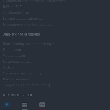
Opname in het Bierothek-assortiment
®
B2B en B2F
Accijnsplatform
Hopnet-dealer inloggen
E-commerce voor brouwerijen
Juridisch / Opmerkingen
Bescherming van minderjarigen
Deponeren
Voorwaarden
Herroepingsrecht
Afdruk
Gegevensbescherming
Klanten-reviews
Toegankelijkheidsverklaring
Betalingsmethoden