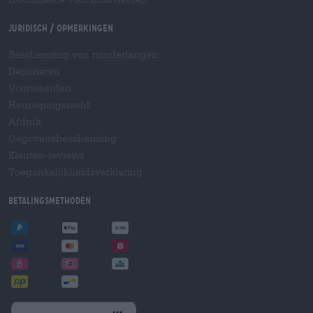
Juridisch / Opmerkingen
Bescherming van minderjarigen
Deponeren
Voorwaarden
Herroepingsrecht
Afdruk
Gegevensbescherming
Klanten-reviews
Toegankelijkheidsverklaring
Betalingsmethoden