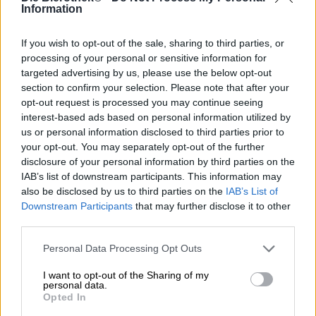
Eén van de populairste seizoensspeciaalbieren van
Information
Hummel is de Weizen-Bock, die ieder jaar begin
november verschijnt. Het sterke sterke bier scoort met
If you wish to opt-out of the sale, sharing to third parties, or
moutige afwisseling, volle body en een evenwichtig
processing of your personal or sensitive information for
karakter. Het aromatische bier bevat bovendien 7,0%
targeted advertising by us, please use the below opt-out
alcohol, wat lichaam en geest verwarmt en voor een goed
section to confirm your selection. Please note that after your
humeur zorgt.
opt-out request is processed you may continue seeing
Hummels Weizen-Bock verwent de ogen met een warme
interest-based ads based on personal information utilized by
honingtint en is versierd met een aantrekkelijke kroon
us or personal information disclosed to third parties prior to
van wit schuim met dichte poriën. In de neus ontmoet het
your opt-out. You may separately opt-out of the further
klassieke aroma van tarwe met banaan, kruidnagel en
disclosure of your personal information by third parties on the
kruidige gist nootmuskaat, rijpe peer en honing. De
IAB’s list of downstream participants. This information may
initiële smaak volgt dit reukplezier en presenteert een vol
also be disclosed by us to third parties on the
IAB’s List of
bier met een romige textuur en een zijdezacht
Downstream Participants
that may further disclose it to other
mondgevoel. De smaak van versgebakken bananenbrood
third parties.
streelt het gehemelte en vormt samen met zoete mout,
gebakken appels, sterke gist en winterkruiden een
Personal Data Processing Opt Outs
onweerstaanbaar mengsel. Een delicaat uitgebalanceerde
bitterheid balanceert vakkundig de zoetheid en de 7,0%
I want to opt-out of the Sharing of my
alcohol is zo slim in de smaak geïntegreerd dat deze
personal data.
Opted In
nauwelijks merkbaar is. Het biergenot resulteert in een
harmonieuze afdronk met een citrusfrisse hoptoon die