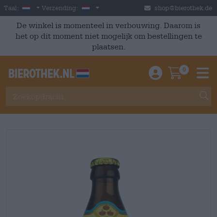
Skip to main content
Dutch
Nederland
Taal:
Verzending:
shop@bierothek.de
De winkel is momenteel in verbouwing. Daarom is
het op dit moment niet mogelijk om bestellingen te
plaatsen.
0
Einloggen / An
Warenkor
M