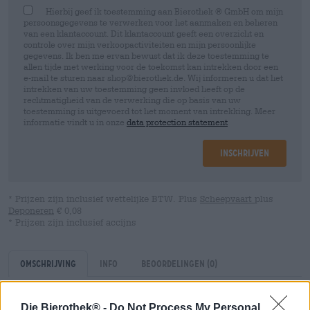
Hierbij geef ik toestemming aan Bierothek ® GmbH om mijn
persoonsgegevens te verwerken voor het aanmaken en beheren
van een klantaccount. Dit klantaccount geeft een overzicht en
controle over mijn verkoopactiviteiten en mijn persoonlijke
gegevens. Ik ben me ervan bewust dat ik deze toestemming te
allen tijde met werking voor de toekomst kan intrekken door een
e-mail te sturen naar shop@bierothek.de. Wij informeren u dat het
intrekken van uw toestemming geen invloed heeft op de
rechtmatigheid van de verwerking die op basis van uw
toestemming is uitgevoerd tot het moment van intrekking. Meer
informatie vindt u in onze
data protection statement
Inschrijven
* Prijzen zijn inclusief wettelijke BTW. Plus
Scheepvaart
plus
Deponeren
€ 0,08
* Prijzen zijn inclusief accijns
Omschrijving
Info
Beoordelingen
(0)
Die Bierothek® -
Do Not Process My Personal