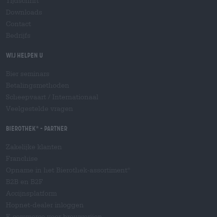
Tijdschrift
Downloads
Contact
Bedrijfs
Wij helpen u
Bier seminars
Betalingsmethoden
Scheepvaart
/
Internationaal
Veelgestelde vragen
Bierothek
- Partner
®
Zakelijke klanten
Franchise
Opname in het Bierothek-assortiment
®
B2B en B2F
Accijnsplatform
Hopnet-dealer inloggen
E-commerce voor brouwerijen