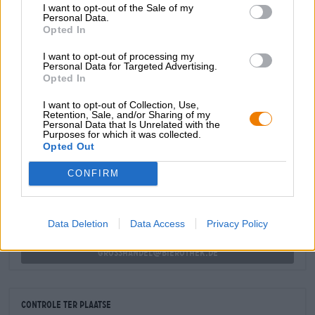
I want to opt-out of the Sale of my
doet verlangen naar meer.
Personal Data.
Opted In
De Weizen-Bock van de Frankische brouwerij Hummel is
een uiterst succesvol sterk bier dat ondanks enkele
I want to opt-out of processing my
omwentelingen gevaarlijk doordrinkbaar is. Een must
Personal Data for Targeted Advertising.
voor het koude seizoen!
Opted In
I want to opt-out of Collection, Use,
Retention, Sale, and/or Sharing of my
Personal Data that Is Unrelated with the
Purposes for which it was collected.
GRATIS BIERCONSULT
Opted Out
Heb je vragen over dit bier? Wij zijn er voor u.
shop@bierothek.de
CONFIRM
handelaren of restauranthouders
Data Deletion
Data Access
Privacy Policy
Du willst größere Mengen günstiger einkaufen?
grosshandel@bierothek.de
Controle ter plaatse