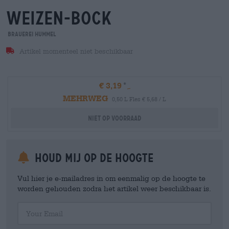
weizen-bock
Brauerei Hummel
Artikel momenteel niet beschikbaar
€ 3,19
MEHRWEG
0,50 L Fles € 5,68 / L
Niet op voorraad
Houd mij op de hoogte
Vul hier je e-mailadres in om eenmalig op de hoogte te
worden gehouden zodra het artikel weer beschikbaar is.
Your Email