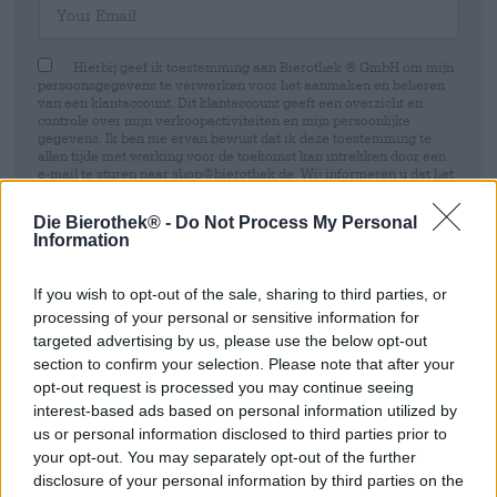
Hierbij geef ik toestemming aan Bierothek ® GmbH om mijn
persoonsgegevens te verwerken voor het aanmaken en beheren
van een klantaccount. Dit klantaccount geeft een overzicht en
controle over mijn verkoopactiviteiten en mijn persoonlijke
gegevens. Ik ben me ervan bewust dat ik deze toestemming te
allen tijde met werking voor de toekomst kan intrekken door een
e-mail te sturen naar shop@bierothek.de. Wij informeren u dat het
intrekken van uw toestemming geen invloed heeft op de
rechtmatigheid van de verwerking die op basis van uw
Die Bierothek® -
Do Not Process My Personal
toestemming is uitgevoerd tot het moment van intrekking. Meer
Information
informatie vindt u in onze
data protection statement
If you wish to opt-out of the sale, sharing to third parties, or
Inschrijven
processing of your personal or sensitive information for
targeted advertising by us, please use the below opt-out
section to confirm your selection. Please note that after your
* Prijzen zijn inclusief wettelijke BTW. Plus
Scheepvaart
plus
opt-out request is processed you may continue seeing
Deponeren
€ 0,08
* Prijzen zijn inclusief accijns
interest-based ads based on personal information utilized by
us or personal information disclosed to third parties prior to
your opt-out. You may separately opt-out of the further
Omschrijving
Info
Beoordelingen
(0)
disclosure of your personal information by third parties on the