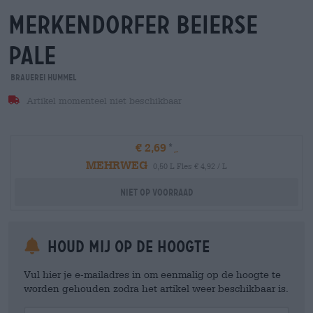
merkendorfer Beierse
Pale
Brauerei Hummel
Artikel momenteel niet beschikbaar
€ 2,69
MEHRWEG
0,50 L Fles € 4,92 / L
Niet op voorraad
Houd mij op de hoogte
Vul hier je e-mailadres in om eenmalig op de hoogte te
worden gehouden zodra het artikel weer beschikbaar is.
Your Email