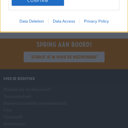
CONFIRM
Nu controleren
Data Deletion
Data Access
Privacy Policy
Spring aan boord!
'Schrijf je in voor de nieuwsbrief'
Over de Bierothek
Werken bij de Bierothek
®
Duurzaamheid
Maatschappelijke betrokkenheid
Pers
Tijdschrift
Downloads