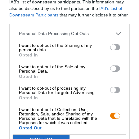
IAB’s list of downstream participants. This information may
also be disclosed by us to third parties on the
IAB’s List of
Probeer de Merkendorfer Helles
van Hummel
en bestel
Downstream Participants
that may further disclose it to other
snel en gemakkelijk online! De Bierothek
Snelle levering
®
third parties.
✓ Divers aanbod ✓ eerlijke prijzen ✓
Personal Data Processing Opt Outs
I want to opt-out of the Sharing of my
GRATIS BIERCONSULT
personal data.
Heb je vragen over dit bier? Wij zijn er voor u.
Opted In
shop@bierothek.de
I want to opt-out of the Sale of my
Personal Data.
Opted In
handelaren of restauranthouders
I want to opt-out of processing my
Du willst größere Mengen günstiger einkaufen?
Personal Data for Targeted Advertising.
Opted In
grosshandel@bierothek.de
I want to opt-out of Collection, Use,
Retention, Sale, and/or Sharing of my
Personal Data that Is Unrelated with the
Controle ter plaatse
Purposes for which it was collected.
Opted Out
Is Merkendorfer Helles Van Brauerei Hummel Ook
beschikbaar in mijn kantoor?