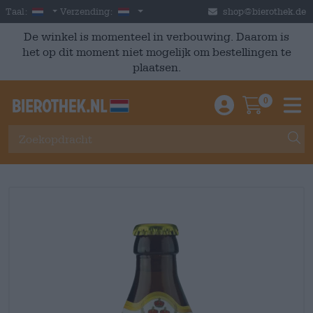
Skip to main content
Dutch
Nederland
Taal:
Verzending:
shop@bierothek.de
De winkel is momenteel in verbouwing. Daarom is
het op dit moment niet mogelijk om bestellingen te
plaatsen.
0
Einloggen / An
Warenkor
M