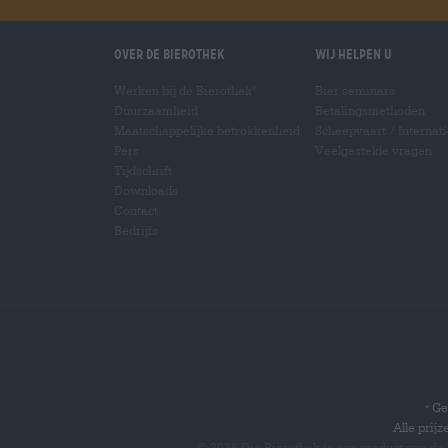
Over de Bierothek
Wij helpen u
Werken bij de Bierothek
Bier seminars
®
Duurzaamheid
Betalingsmethoden
Maatschappelijke betrokkenheid
Scheepvaart
/
Internat
Pers
Veelgestelde vragen
Tijdschrift
Downloads
Contact
Bedrijfs
Gel
*
Alle prij
© 2026 Die Bierothek
is een product van de