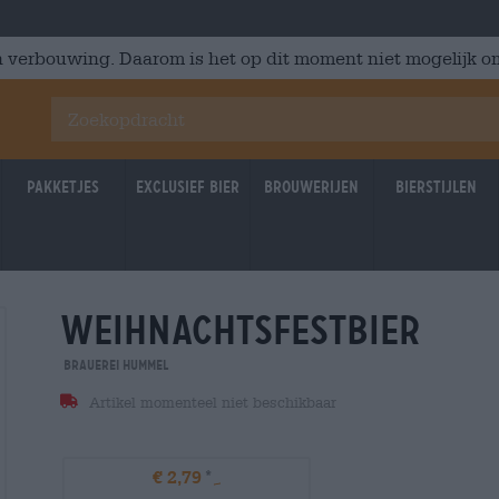
 verbouwing. Daarom is het op dit moment niet mogelijk om
Pakketjes
Exclusief Bier
Brouwerijen
Bierstijlen
weihnachtsfestbier
Brauerei Hummel
Artikel momenteel niet beschikbaar
€ 2,79