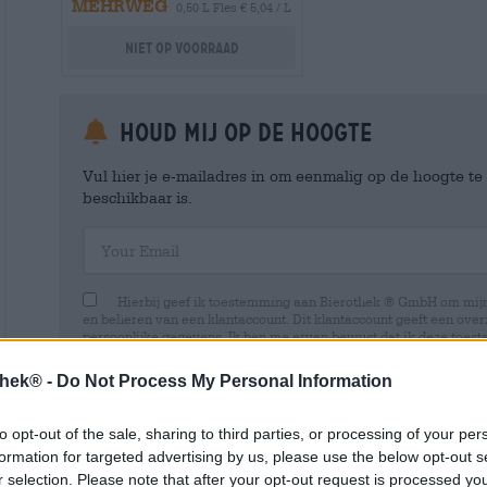
MEHRWEG
0,50 L Fles € 5,04 / L
Niet op voorraad
Houd mij op de hoogte
Vul hier je e-mailadres in om eenmalig op de hoogte t
beschikbaar is.
Your Email
Hierbij geef ik toestemming aan Bierothek ® GmbH om mi
en beheren van een klantaccount. Dit klantaccount geeft een overz
persoonlijke gegevens. Ik ben me ervan bewust dat ik deze toest
kan intrekken door een e-mail te sturen naar shop@bierothek.de.
toestemming geen invloed heeft op de rechtmatigheid van de ve
thek® -
Do Not Process My Personal Information
uitgevoerd tot het moment van intrekking. Meer informatie vindt
to opt-out of the sale, sharing to third parties, or processing of your per
formation for targeted advertising by us, please use the below opt-out s
r selection. Please note that after your opt-out request is processed y