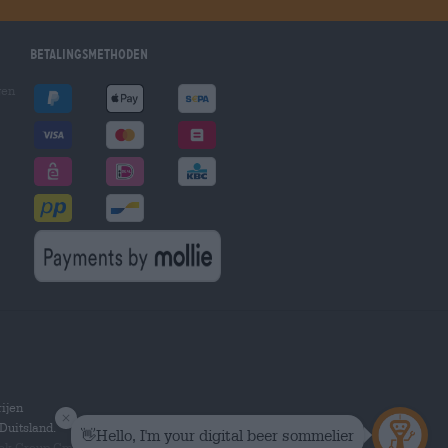
Betalingsmethoden
gen
ijen
Duitsland.
hek Group GmbH.
Alle rechten voorbehouden.