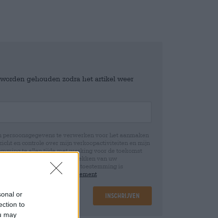
e worden gehouden zodra het artikel weer
jn persoonsgegevens te verwerken voor het aanmaken
icht en controle over mijn verkoopactiviteiten en mijn
emming te allen tijde met werking voor de toekomst
 Wij informeren u dat het intrekken van uw
rwerking die op basis van uw toestemming is
 u in onze
data protection statement
sonal or
Inschrijven
ection to
ou may