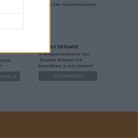
de taak van het vormen van vanillecroissants
r!
Controle ter plaatse
Is Weihnachtsfestbier Van
Brauerei Hummel Ook
Mengen
beschikbaar in mijn kantoor?
?
Nu controleren
othek.de