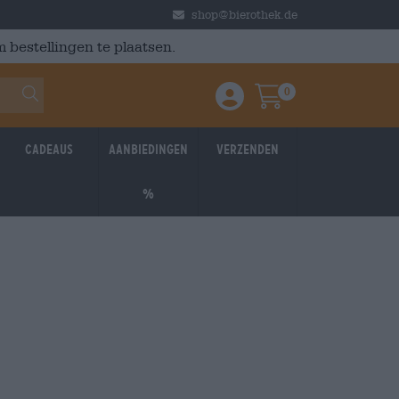
shop@bierothek.de
 bestellingen te plaatsen.
0
Einloggen / Anmelden
Warenkorb
Cadeaus
Aanbiedingen
Verzenden
%