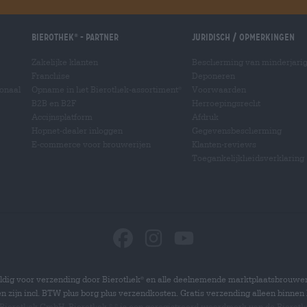
Bierothek
- Partner
Juridisch / Opmerkingen
®
Zakelijke klanten
Bescherming van minderjari
Franchise
Deponeren
ionaal
Opname in het Bierothek-assortiment
Voorwaarden
®
B2B en B2F
Herroepingsrecht
Accijnsplatform
Afdruk
Hopnet-dealer inloggen
Gegevensbescherming
E-commerce voor brouwerijen
Klanten-reviews
Toegankelijkheidsverklaring
dig voor verzending door Bierothek
en alle deelnemende marktplaatsbrouwer
®
zen zijn incl. BTW plus borg plus verzendkosten. Gratis verzending alleen binnen 
 Bierothek GmbH. Bierothek
is een geregistreerd woordmerk van de Bierot
®
®