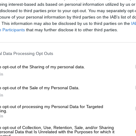
eing interest-based ads based on personal information utilized by us or
* Prijzen zijn inclusief wettelijke BTW. Plus
Scheepvaart
plus
disclosed to third parties prior to your opt-out. You may separately opt-
* Prijzen zijn inclusief accijns
losure of your personal information by third parties on the IAB’s list of
. This information may also be disclosed by us to third parties on the
IA
Omschrijving
Info
Beoordelingen
(0)
Participants
that may further disclose it to other third parties.
Voor kinderen is Kerstmis ronduit magisch. Elke dag beg
l Data Processing Opt Outs
adventskalender en een gretige blik naar buiten. Heef
eindelijk uit de kelder worden gehaald en getest? Op Si
o opt-out of the Sharing of my personal data.
chocolade en andere lekkernijen op de deurmat, en met e
In
verwachting van kerstavond. En als de dag eindelijk aa
onder de prachtig versierde en feestelijk verlichte boom
o opt-out of the Sale of my Personal Data.
chocolade, cadeautjes, middagen sleeën, warme chocola
volwassenen brengt de advent echter vaak stress en ee
In
mee. Wij zijn degenen die achter de schermen de magie
to opt-out of processing my Personal Data for Targeted
ing.
Gelukkig zijn er ook voor volwassenen leuke adventsger
In
We stellen je graag voor aan Hummels kerstbier, dat met
o opt-out of Collection, Use, Retention, Sale, and/or Sharing
kruiden kou en stress verjaagt. Deze seizoenslekkernij ui
ersonal Data that Is Unrelated with the Purposes for which it
advent gebrouwen en bekoort met zijn volle smaak, rob