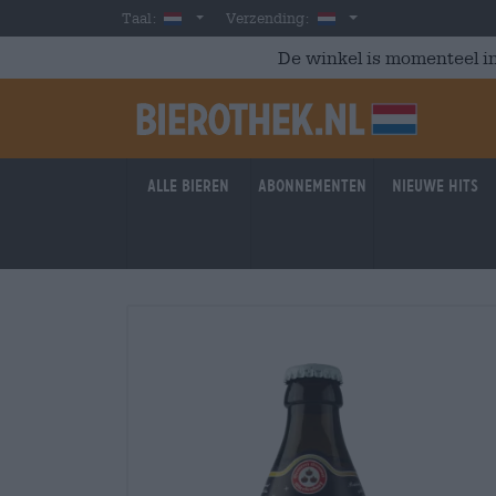
Skip to main content
Dutch
Nederland
Taal:
Verzending:
De winkel is momenteel in
Alle bieren
Abonnementen
Nieuwe hits