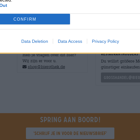
lected.
welkome afwisseling na de cadeaumarathon, de vervelen
Out
en het last-minute samenstellen van de adventskalende
CONFIRM
Data Deletion
Data Access
Privacy Policy
GRATIS BIERCONSULT
handelaren of
restauranthouders
Heb je vragen over dit bier?
Wij zijn er voor u.
Du willst größere 
shop@bierothek.de
günstiger einkaufen
grosshandel@bier
Spring aan boord!
'Schrijf je in voor de nieuwsbrief'