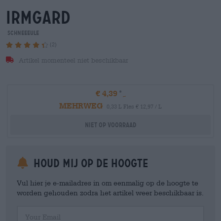
irmgard
Schneeeule
(2)
Artikel momenteel niet beschikbaar
€ 4,39
MEHRWEG
0,33 L Fles € 12,97 / L
Niet op voorraad
Houd mij op de hoogte
Vul hier je e-mailadres in om eenmalig op de hoogte te
worden gehouden zodra het artikel weer beschikbaar is.
Your Email