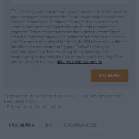
Hierbij geef ik toestemming aan Bierothek ® GmbH om mijn
persoonsgegevens te verwerken voor het aanmaken en beheren
van een klantaccount. Dit klantaccount geeft een overzicht en
controle over mijn verkoopactiviteiten en mijn persoonlijke
gegevens. Ik ben me ervan bewust dat ik deze toestemming te
allen tijde met werking voor de toekomst kan intrekken door een
e-mail te sturen naar shop@bierothek.de. Wij informeren u dat het
intrekken van uw toestemming geen invloed heeft op de
rechtmatigheid van de verwerking die op basis van uw
toestemming is uitgevoerd tot het moment van intrekking. Meer
informatie vindt u in onze
data protection statement
Inschrijven
* Prijzen zijn inclusief wettelijke BTW. Plus
Scheepvaart
plus
Deponeren
€ 0,08
* Prijzen zijn inclusief accijns
Omschrijving
Info
Beoordelingen
(2)