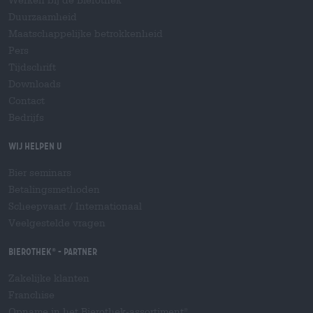
Duurzaamheid
Maatschappelijke betrokkenheid
Pers
Tijdschrift
Downloads
Contact
Bedrijfs
Wij helpen u
Bier seminars
Betalingsmethoden
Scheepvaart
/
Internationaal
Veelgestelde vragen
Bierothek
- Partner
®
Zakelijke klanten
Franchise
Opname in het Bierothek-assortiment
®