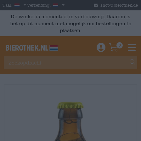
Skip to main content
Dutch
Nederland
Taal:
Verzending:
shop@bierothek.de
De winkel is momenteel in verbouwing. Daarom is
het op dit moment niet mogelijk om bestellingen te
plaatsen.
0
Einloggen / An
Warenkor
M