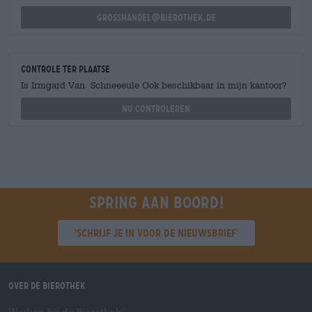
grosshandel@bierothek.de
Controle ter plaatse
Is Irmgard Van Schneeeule Ook beschikbaar in mijn kantoor?
Nu controleren
Spring aan boord!
'Schrijf je in voor de nieuwsbrief'
Over de Bierothek
Werken bij de Bierothek
®