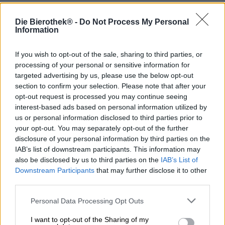
Nieuws van de Berlijnse Weisse-brouwerij Schneeeule!
Die Bierothek® -
Do Not Process My Personal
Information
Irmgard is de nieuwe toevoeging aan een hele reeks
uitzonderlijke Berlijnse witbieren. De koele blondine is
gebrouwen met gember en de schillen van citroen,
If you wish to opt-out of the sale, sharing to third parties, or
sinaasappel en granaatappel en is vernoemd naar
processing of your personal or sensitive information for
Irmgard Keun. De bekende schrijver was een van de
targeted advertising by us, please use the below opt-out
talloze kunstenaars wier bestaan werd bedreigd door het
section to confirm your selection. Please note that after your
terreurbewind van het Derde Rijk. Hun werken werden
opt-out request is processed you may continue seeing
als gedegenereerd beschouwd en werden verboden. De
interest-based ads based on personal information utilized by
auteur vocht tegen de censuur van de kunst en was
us or personal information disclosed to third parties prior to
jarenlang op de vlucht.
your opt-out. You may separately opt-out of the further
disclosure of your personal information by third parties on the
Het bierige equivalent van de moedige mevrouw Keun is
IAB’s list of downstream participants. This information may
een Berliner Weisse met een licht, licht alcoholpercentage
also be disclosed by us to third parties on the
IAB’s List of
van 3,0% en een heel bijzonder karakter. Naast de
bijzondere ingrediënten zorgt de gebruikte
Downstream Participants
that may further disclose it to other
Brettanomyces-gist voor de verfrissende smaak en de
third parties.
fijne scherpte.
Personal Data Processing Opt Outs
Irmgard presenteert zichzelf in een goudoranje gewaad
en versiert zich met een kroon van luchtig, licht getint
I want to opt-out of the Sharing of my