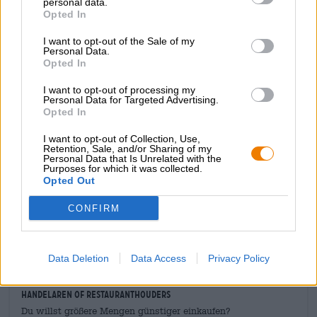
personal data.
schuim. De bijzondere ingrediënten zijn al merkbaar in de
Opted In
geur: Irmgard straalt een heerlijk fris aroma uit van
delicate mout, citroen en gember. De eerste drank
I want to opt-out of the Sale of my
presenteert de bijbehorende smaaktonen en verfrist de
Personal Data.
tong met een sappige golf citrusfruit. Sterk zuur. De
Opted In
gember voegt een subtiele kruidigheid en specerijen toe,
terwijl de granaatappel en sinaasappel een bloemige
I want to opt-out of processing my
Personal Data for Targeted Advertising.
fruitigheid creëren. De hoofdrolspeler in het aromaspel
Opted In
zijn duidelijk de pittige citrustonen.
I want to opt-out of Collection, Use,
Irmgard maakt indruk met zijn sprankelend karakter,
Retention, Sale, and/or Sharing of my
elegante zuurgraad en verfrissend fruit. Geslaagd!
Personal Data that Is Unrelated with the
Purposes for which it was collected.
Opted Out
CONFIRM
GRATIS BIERCONSULT
Heb je vragen over dit bier? Wij zijn er voor u.
shop@bierothek.de
Data Deletion
Data Access
Privacy Policy
handelaren of restauranthouders
Du willst größere Mengen günstiger einkaufen?