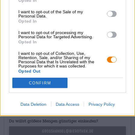
Opted In
enkele heerlijke momenten: sterke lavendel
gecombineerd met zongerijpt graan en een frisse
I want to opt-out of the Sale of my
zuurgraad. De eerste slok volgt op deze uitstekende
Personal Data.
eerste indruk en betovert het gehemelte met zomerse
Opted In
lichtheid. Met een alcoholpercentage van 3,5% behoort
I want to opt-out of processing my
Brigitte tot de minder sterke bieren. Een slimme zet om
Personal Data for Targeted Advertising.
het speelse aroma centraal te stellen in de bierbeleving:
Opted In
lavendel, zacht graan en fruitige zuurgraad.
I want to opt-out of Collection, Use,
Retention, Sale, and/or Sharing of my
Personal Data that Is Unrelated with the
Purposes for which it was collected.
Opted Out
GRATIS BIERCONSULT
CONFIRM
Heb je vragen over dit bier? Wij zijn er voor u.
shop@bierothek.de
Data Deletion
Data Access
Privacy Policy
handelaren of restauranthouders
Du willst größere Mengen günstiger einkaufen?
grosshandel@bierothek.de