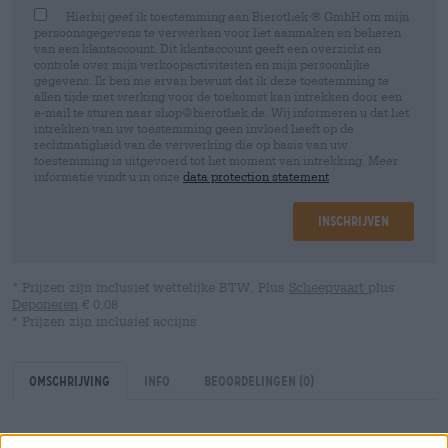
Hierbij geef ik toestemming aan Bierothek ® GmbH om mijn
persoonsgegevens te verwerken voor het aanmaken en beheren
van een klantaccount. Dit klantaccount geeft een overzicht en
controle over mijn verkoopactiviteiten en mijn persoonlijke
gegevens. Ik ben me ervan bewust dat ik deze toestemming te
allen tijde met werking voor de toekomst kan intrekken door een
e-mail te sturen naar shop@bierothek.de. Wij informeren u dat het
intrekken van uw toestemming geen invloed heeft op de
rechtmatigheid van de verwerking die op basis van uw
toestemming is uitgevoerd tot het moment van intrekking. Meer
informatie vindt u in onze
data protection statement
Inschrijven
* Prijzen zijn inclusief wettelijke BTW. Plus
Scheepvaart
plus
Deponeren
€ 0,08
* Prijzen zijn inclusief accijns
Omschrijving
Info
Beoordelingen
(0)