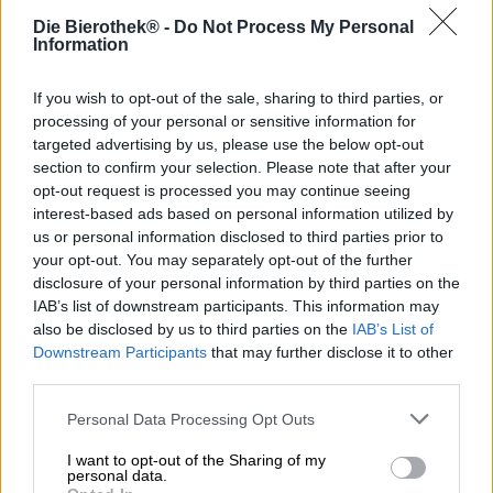
Ulrike Genz, baas, brouwmeester, reclamestrateeg en ster
Die Bierothek® -
Do Not Process My Personal
in haar brouwerij Schneeeule, heeft een neus voor
Information
smaken. Komkommer, gember en johannesbroodboom zijn
geen gebruikelijke ingrediënten in bier, maar Ulrike heeft
ze allemaal in haar assortiment van verfijnde bieren. Nu
If you wish to opt-out of the sale, sharing to third parties, or
wordt hun aanbod verrijkt met een ander
processing of your personal or sensitive information for
bloemenmeesterwerk: Brigitte is een Berliner Weisse met
targeted advertising by us, please use the below opt-out
lavendel.
section to confirm your selection. Please note that after your
opt-out request is processed you may continue seeing
Lavendel werd in Europa honderden jaren gebruikt als
interest-based ads based on personal information utilized by
smaakmaker voor gerechten en als geneeskrachtig kruid.
us or personal information disclosed to third parties prior to
Daarna raakte de plant in de vergetelheid. Pas in de 20e
your opt-out. You may separately opt-out of the further
eeuw kwam de blauwe bloem met zijn aromatische
disclosure of your personal information by third parties on the
groene kleur weer in de belangstelling. Tegenwoordig
IAB’s list of downstream participants. This information may
gebruiken we deze mediterrane plant om vleesgerechten
also be disclosed by us to third parties on the
IAB’s List of
op smaak te brengen, om gebak net dat beetje extra te
Downstream Participants
that may further disclose it to other
geven, om mousserende wijn of prosecco te verfijnen,
voor bloemenijs – of onconventioneel bier!
third parties.
Het lavendelkleurige bier van Ulrike stroomt in het glas
Personal Data Processing Opt Outs
met de lichtgouden tint van fijne champagne en is
versierd met een delicate sluier van dik, ivoorkleurig
I want to opt-out of the Sharing of my
personal data.
schuim. De geur voert je mee naar de Provence voor