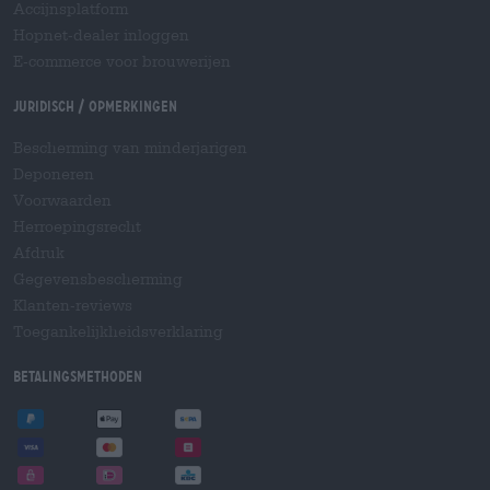
Accijnsplatform
Hopnet-dealer inloggen
E-commerce voor brouwerijen
Juridisch / Opmerkingen
Bescherming van minderjarigen
Deponeren
Voorwaarden
Herroepingsrecht
Afdruk
Gegevensbescherming
Klanten-reviews
Toegankelijkheidsverklaring
Betalingsmethoden