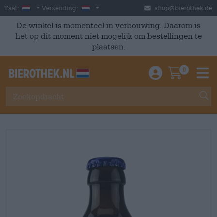
Skip to main content
Dutch
Nederland
Taal:
Verzending:
shop@bierothek.de
De winkel is momenteel in verbouwing. Daarom is
het op dit moment niet mogelijk om bestellingen te
plaatsen.
0
Einloggen / An
Warenkor
M