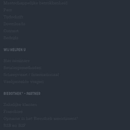
Maatschappelijke betrokkenheid
Pers
Tijdschrift
Downloads
Contact
Bedrijfs
Wij helpen u
Bier seminars
Betalingsmethoden
Scheepvaart
/
Internationaal
Veelgestelde vragen
Bierothek
- Partner
®
Zakelijke klanten
Franchise
Opname in het Bierothek-assortiment
®
B2B en B2F