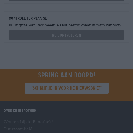
Controle ter plaatse
Is Brigitte Van Schneeeule Ook beschikbaar in mijn kantoor?
Nu controleren
Spring aan boord!
'Schrijf je in voor de nieuwsbrief'
Over de Bierothek
Werken bij de Bierothek
®
Duurzaamheid