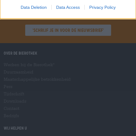
Data Deletion
Data Access
Privacy Policy
Spring aan boord!
'Schrijf je in voor de nieuwsbrief'
Over de Bierothek
Werken bij de Bierothek
®
Duurzaamheid
Maatschappelijke betrokkenheid
Pers
Tijdschrift
Downloads
Contact
Bedrijfs
Wij helpen u