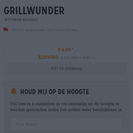
grillwunder
Wittorfer Brauerei
Artikel momenteel niet beschikbaar
€ 4,99
EINWEG
0,33 L KAN € 14,55 / L
Niet op voorraad
Houd mij op de hoogte
Vul hier je e-mailadres in om eenmalig op de hoogte te
worden gehouden zodra het artikel weer beschikbaar is.
Your Email