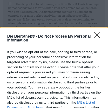
Hierbij geef ik toestemming aan Bierothek ® GmbH om mijn
persoonsgegevens te verwerken voor het aanmaken en beheren
van een klantaccount. Dit klantaccount geeft een overzicht en
controle over mijn verkoopactiviteiten en mijn persoonlijke
gegevens. Ik ben me ervan bewust dat ik deze toestemming te
allen tijde met werking voor de toekomst kan intrekken door een
e-mail te sturen naar shop@bierothek.de. Wij informeren u dat het
intrekken van uw toestemming geen invloed heeft op de
rechtmatigheid van de verwerking die op basis van uw
Die Bierothek® -
Do Not Process My Personal
toestemming is uitgevoerd tot het moment van intrekking. Meer
Information
informatie vindt u in onze
data protection statement
If you wish to opt-out of the sale, sharing to third parties, or
Inschrijven
processing of your personal or sensitive information for
targeted advertising by us, please use the below opt-out
section to confirm your selection. Please note that after your
* Prijzen zijn inclusief wettelijke BTW. Plus
Scheepvaart
plus
opt-out request is processed you may continue seeing
Deponeren
€ 0,25
interest-based ads based on personal information utilized by
* Prijzen zijn inclusief accijns
us or personal information disclosed to third parties prior to
your opt-out. You may separately opt-out of the further
Omschrijving
Info
Beoordelingen
(0)
disclosure of your personal information by third parties on the
IAB’s list of downstream participants. This information may
also be disclosed by us to third parties on the
IAB’s List of
Maibock
Downstream Participants
that may further disclose it to other