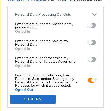
third parties.
GRATIS BIERCONSULT
Personal Data Processing Opt Outs
Heb je vragen over dit bier? Wij zijn er voor u.
shop@bierothek.de
I want to opt-out of the Sharing of my
personal data.
Opted In
handelaren of restauranthouders
I want to opt-out of the Sale of my
Personal Data.
Du willst größere Mengen günstiger einkaufen?
Opted In
grosshandel@bierothek.de
I want to opt-out of processing my
Personal Data for Targeted Advertising.
Opted In
Controle ter plaatse
I want to opt-out of Collection, Use,
Retention, Sale, and/or Sharing of my
Is Grillwunder Van Wittorfer Brauerei Ook beschikbaar in
Personal Data that Is Unrelated with the
mijn kantoor?
Purposes for which it was collected.
Opted Out
Nu controleren
CONFIRM