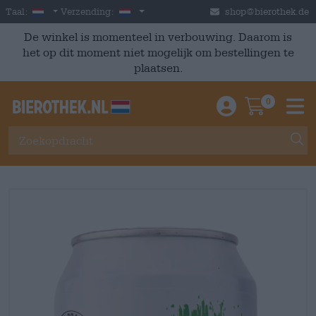
Skip to main content
Dutch
Nederland
Taal:
Verzending:
shop@bierothek.de
De winkel is momenteel in verbouwing. Daarom is
het op dit moment niet mogelijk om bestellingen te
plaatsen.
0
Einloggen / An
Warenkor
M