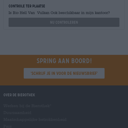
Controle ter plaatse
Is Bio Hell Van Vulkan Ook beschikbaar in mijn kantoor?
Nu controleren
Spring aan boord!
'Schrijf je in voor de nieuwsbrief'
Over de Bierothek
Werken bij de Bierothek
®
Duurzaamheid
Maatschappelijke betrokkenheid
Pers