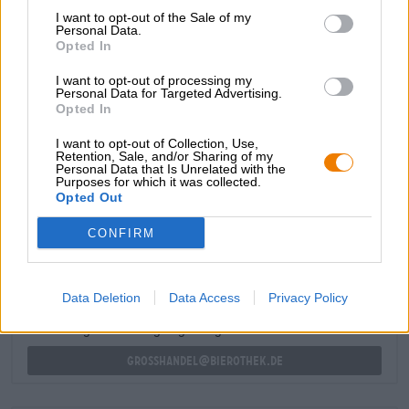
van de heerlijkste maatregelen. Een favoriet in het
I want to opt-out of the Sale of my
assortiment is hun Bio Hell. Het nuchtere bier maakt
Personal Data.
indruk met zijn zachte moutige karakter, dat te danken is
Opted In
aan de zacht verwerkte Eifelgerst. De verfrissende
I want to opt-out of processing my
specialiteit heeft een alcoholpercentage van 4,9% en
Personal Data for Targeted Advertising.
trakteert je op mild, moutig biergenot.
Opted In
I want to opt-out of Collection, Use,
Retention, Sale, and/or Sharing of my
Personal Data that Is Unrelated with the
Purposes for which it was collected.
Opted Out
GRATIS BIERCONSULT
Heb je vragen over dit bier? Wij zijn er voor u.
CONFIRM
shop@bierothek.de
Data Deletion
Data Access
Privacy Policy
handelaren of restauranthouders
Du willst größere Mengen günstiger einkaufen?
grosshandel@bierothek.de