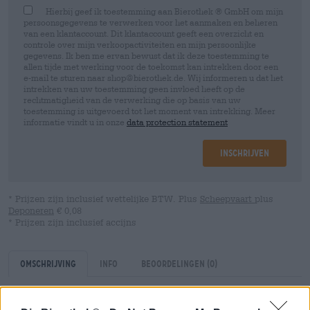
Hierbij geef ik toestemming aan Bierothek ® GmbH om mijn
persoonsgegevens te verwerken voor het aanmaken en beheren
van een klantaccount. Dit klantaccount geeft een overzicht en
controle over mijn verkoopactiviteiten en mijn persoonlijke
gegevens. Ik ben me ervan bewust dat ik deze toestemming te
allen tijde met werking voor de toekomst kan intrekken door een
e-mail te sturen naar shop@bierothek.de. Wij informeren u dat het
intrekken van uw toestemming geen invloed heeft op de
rechtmatigheid van de verwerking die op basis van uw
toestemming is uitgevoerd tot het moment van intrekking. Meer
informatie vindt u in onze
data protection statement
Inschrijven
* Prijzen zijn inclusief wettelijke BTW. Plus
Scheepvaart
plus
Deponeren
€ 0,08
* Prijzen zijn inclusief accijns
Omschrijving
Info
Beoordelingen
(0)