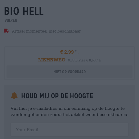
bio hell
Vulkan
Artikel momenteel niet beschikbaar
€ 2,99
MEHRWEG
0,33 L Fles € 8,58 / L
Niet op voorraad
Houd mij op de hoogte
Vul hier je e-mailadres in om eenmalig op de hoogte te
worden gehouden zodra het artikel weer beschikbaar is.
Your Email