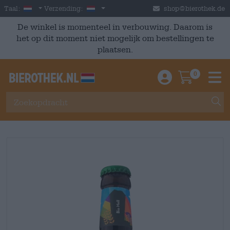
Skip to main content
Dutch
Nederland
Taal:
Verzending:
shop@bierothek.de
De winkel is momenteel in verbouwing. Daarom is
het op dit moment niet mogelijk om bestellingen te
plaatsen.
0
Einloggen / An
Warenkor
M