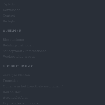
Tijdschrift
Downloads
Contact
Bedrijfs
Wij helpen u
Bier seminars
Betalingsmethoden
Scheepvaart
/
Internationaal
Veelgestelde vragen
Bierothek
- Partner
®
Zakelijke klanten
Franchise
Opname in het Bierothek-assortiment
®
B2B en B2F
Accijnsplatform
Hopnet-dealer inloggen