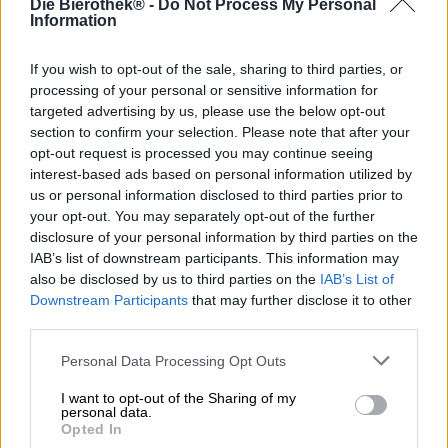
Die Bierothek® -
Do Not Process My Personal
Dat is één ding met trends: ze zijn meestal van korte
Information
duur, leiden tot onnodige consumptie en verdwijnen net
zo snel als ze opduiken. Geen van deze kritieken is van
toepassing op de organische beweging. De biologische
If you wish to opt-out of the sale, sharing to third parties, or
landbouw en haar producten worden al jaren steeds
processing of your personal or sensitive information for
populairder en het enthousiasme is tot op heden niet
targeted advertising by us, please use the below opt-out
gestopt. Steeds meer industrieën ontdekken biologisch
section to confirm your selection. Please note that after your
voor zichzelf en passen hun productie om. Ook
opt-out request is processed you may continue seeing
brouwerijen zijn op de kar gesprongen en maken al
interest-based ads based on personal information utilized by
enkele jaren
biologische bieren
.
us or personal information disclosed to third parties prior to
your opt-out. You may separately opt-out of the further
Wij zijn blij met deze ontwikkeling en ondersteunen de
disclosure of your personal information by third parties on the
hype in deze zaak graag. Biologisch is leuk en onze
IAB’s list of downstream participants. This information may
brouwers bewijzen met een ruime keuze aan de mooiste
also be disclosed by us to third parties on the
IAB’s List of
biologische bieren dat het ook nog eens voortreffelijk
Downstream Participants
that may further disclose it to other
smaakt.
third parties.
Een brouwerij die haar volledige activiteiten heeft
omgeschakeld naar productie met regionale grondstoffen
Personal Data Processing Opt Outs
uit gecontroleerde biologische landbouw is de
Vulkanbrouwerij uit de Eifel. Ze hebben internationale
I want to opt-out of the Sharing of my
personal data.
aandacht getrokken met hun bekroonde creaties en het
Opted In
bewustzijn over milieubescherming vergroot door middel