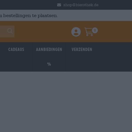
shop@bierothek.de
 bestellingen te plaatsen.
0
Einloggen / Anmelden
Warenkorb
Cadeaus
Aanbiedingen
Verzenden
%