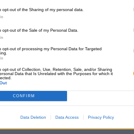
geroosterd brood en mout toegevoegd. De hop maakt het 
o opt-out of the Sharing of my personal data.
grasachtige tonen en een ingetogen, optimaal uitgebala
In
o opt-out of the Sale of my Personal Data.
In
GRATIS BIERCONSULT
handelaren of
to opt-out of processing my Personal Data for Targeted
restauranthouders
Heb je vragen over dit bier?
ing.
In
Wij zijn er voor u.
Du willst größere 
shop@bierothek.de
günstiger einkaufen
o opt-out of Collection, Use, Retention, Sale, and/or Sharing
ersonal Data that Is Unrelated with the Purposes for which it
grosshandel@bier
lected.
Out
CONFIRM
Data Deletion
Data Access
Privacy Policy