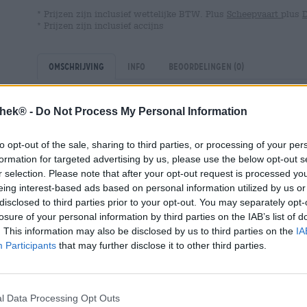
* Prijzen zijn inclusief wettelijke BTW. Plus
Scheepvaart
plus
* Prijzen zijn inclusief accijns
Omschrijving
Info
Beoordelingen
(0)
thek® -
Do Not Process My Personal Information
Natuurlijk mogen klassiekers niet ontbreken in het kleu
Edelbierschmiede. De brouwer uit Siegenburg beschikt o
gewaardeerde klanten de delicatessen van de tradition
to opt-out of the sale, sharing to third parties, or processing of your per
bierstijlen van zijn thuisland vertegenwoordigen de
Sap
formation for targeted advertising by us, please use the below opt-out s
een ongefilterde body en een heerlijk uitgebalanceerd k
r selection. Please note that after your opt-out request is processed y
eing interest-based ads based on personal information utilized by us or
Van de mineralen is diamant een van de hardste materia
disclosed to third parties prior to your opt-out. You may separately opt-
zijn ruwe, ongepolijste staat heeft de steen een grote
losure of your personal information by third parties on the IAB’s list of
verwerkt, kan het kristal onbetaalbare prijzen opbreng
. This information may also be disclosed by us to third parties on the
IA
de perfecte naam voor zijn fijne bier en kon geen pas
Participants
that may further disclose it to other third parties.
voor het heldergouden bier met een luchtige schuimkra
De creatie ruikt naar vers gebakken, nog warm brood, r
citrusfruit rondt de reuk eerste indruk af en maakt dors
l Data Processing Opt Outs
met een rijke, robuuste harmonie. Beetje bij beetje word