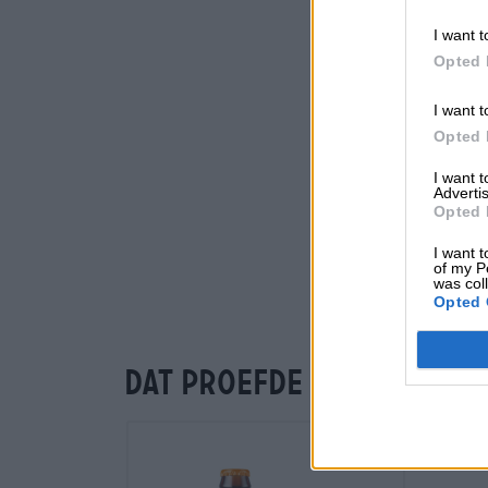
I want t
Opted 
I want t
Opted 
I want 
Advertis
Opted 
I want t
of my P
was col
Opted 
Dat proefde je ook