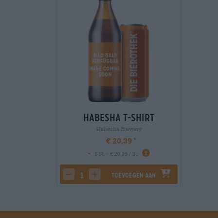
Habesha T-Shirt
Habesha Brewery
€ 20,39
-
1 St. - € 20,39 / St.
Toevoegen aan
decrease quantity
increase quantity
winkelwagen