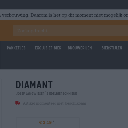
 verbouwing. Daarom is het op dit moment niet mogelijk om
Pakketjes
Exclusief Bier
Brouwerijen
Bierstijlen
diamant
Josef Langwieser`s Edelbierschmiede
Artikel momenteel niet beschikbaar
€ 3,19