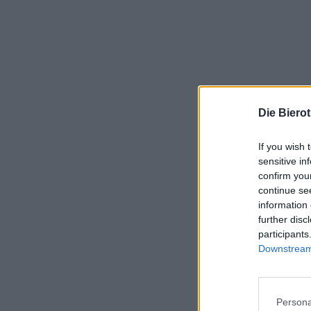
Die Biero
If you wish 
sensitive in
confirm you
continue se
information 
further disc
participants
Downstream 
Persona