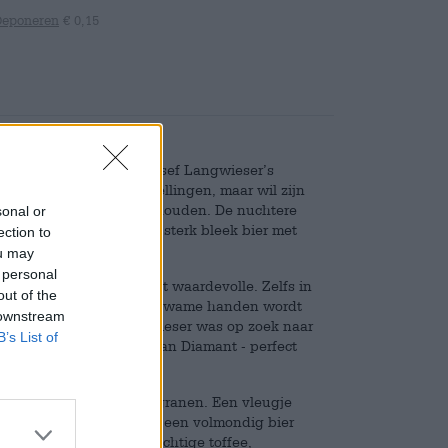
Deponeren
€ 0,15
rrijke assortiment van Josef Langwieser’s
ver moderne tentoonstellingen, maar wil zijn
ele brouwkunst niet onthouden. De nuchtere
sonal or
hir Pils
en Diamant, een sterk bleek bier met
ection to
arakter.
ou may
 personal
len en een van de meest waardevolle. Zelfs in
out of the
 waarde en als hij door bekwame handen wordt
 downstream
en. Brouwer Josef Langwieser was op zoek naar
B’s List of
sendere naam bedenken dan Diamant - perfect
ag.
omige karamel en lichte granen. Een vleugje
tig. De smaaktest onthult een volmondig bier
t er een dans van boterachtige toffee,