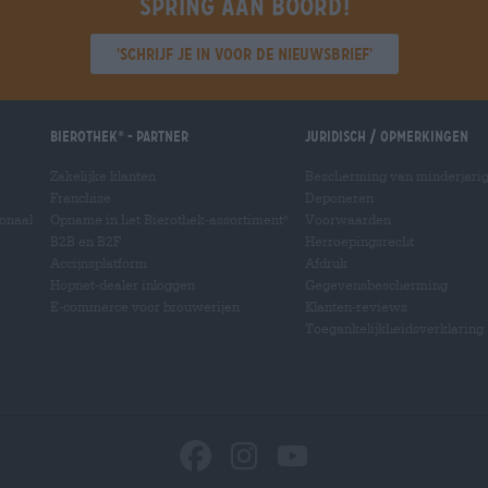
Spring aan boord!
'Schrijf je in voor de nieuwsbrief'
Bierothek
- Partner
Juridisch / Opmerkingen
®
Zakelijke klanten
Bescherming van minderjari
Franchise
Deponeren
ionaal
Opname in het Bierothek-assortiment
Voorwaarden
®
B2B en B2F
Herroepingsrecht
Accijnsplatform
Afdruk
Hopnet-dealer inloggen
Gegevensbescherming
E-commerce voor brouwerijen
Klanten-reviews
Toegankelijkheidsverklaring