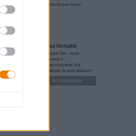
plaatje compleet met citrusfrisse hints,
nceerde bitterheid.
Controle ter plaatse
Is Diamant Van Josef
Langwieser`s
Mengen
Edelbierschmiede Ook
?
beschikbaar in mijn kantoor?
othek.de
Nu controleren