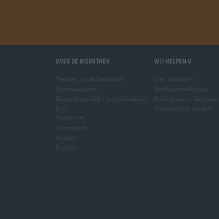
Over de Bierothek
Wij helpen u
Werken bij de Bierothek
Bier seminars
®
Duurzaamheid
Betalingsmethoden
Maatschappelijke betrokkenheid
Scheepvaart
/
Internat
Pers
Veelgestelde vragen
Tijdschrift
Downloads
Contact
Bedrijfs