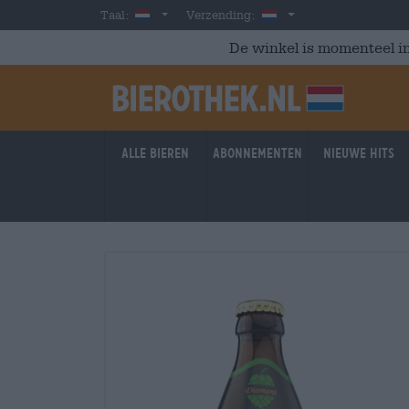
Skip to main content
Dutch
Nederland
Taal:
Verzending:
De winkel is momenteel in
Alle bieren
Abonnementen
Nieuwe hits