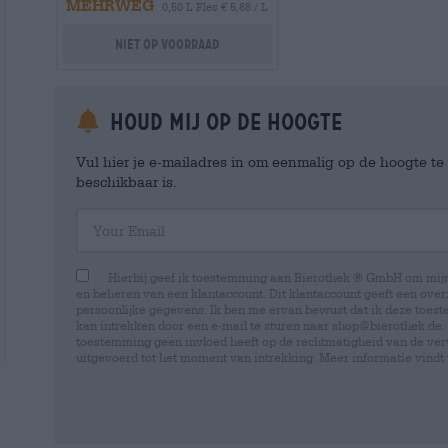
MEHRWEG
0,50 L Fles € 5,88 / L
Niet op voorraad
Houd mij op de hoogte
Vul hier je e-mailadres in om eenmalig op de hoogte t
beschikbaar is.
Your Email
Hierbij geef ik toestemming aan Bierothek ® GmbH om mi
en beheren van een klantaccount. Dit klantaccount geeft een overz
persoonlijke gegevens. Ik ben me ervan bewust dat ik deze toest
kan intrekken door een e-mail te sturen naar shop@bierothek.de.
toestemming geen invloed heeft op de rechtmatigheid van de ve
uitgevoerd tot het moment van intrekking. Meer informatie vindt