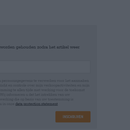
e worden gehouden zodra het artikel weer
jn persoonsgegevens te verwerken voor het aanmaken
icht en controle over mijn verkoopactiviteiten en mijn
emming te allen tijde met werking voor de toekomst
 Wij informeren u dat het intrekken van uw
rwerking die op basis van uw toestemming is
 u in onze
data protection statement
Inschrijven