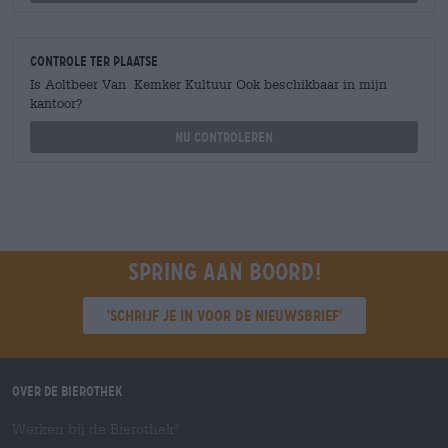
Controle ter plaatse
Is Aoltbeer Van Kemker Kultuur Ook beschikbaar in mijn
kantoor?
Nu controleren
Spring aan boord!
'Schrijf je in voor de nieuwsbrief'
Over de Bierothek
Werken bij de Bierothek
®