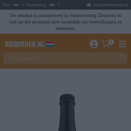
Skip to main content
Dutch
Nederland
Taal:
Verzending:
shop@bierothek.de
De winkel is momenteel in verbouwing. Daarom is
het op dit moment niet mogelijk om bestellingen te
plaatsen.
0
Einloggen / An
Warenkor
M