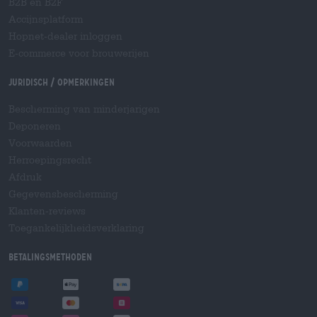
B2B en B2F
Accijnsplatform
Hopnet-dealer inloggen
E-commerce voor brouwerijen
Juridisch / Opmerkingen
Bescherming van minderjarigen
Deponeren
Voorwaarden
Herroepingsrecht
Afdruk
Gegevensbescherming
Klanten-reviews
Toegankelijkheidsverklaring
Betalingsmethoden