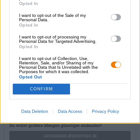
Opted In
wijnvaten en rijpt het ruim een jaar in aromatisch
eikenhout. Deze stap geeft het brouwsel wijnachtige
I want to opt-out of the Sale of my
tonen en een delicate zuurgraad die het karakter perfect
Personal Data.
aanvult.
Opted In
Door vatrijping is elke nieuwe release van Aoltbeer uniek
I want to opt-out of processing my
van smaak. We hebben de klassieke versie en
die met
Personal Data for Targeted Advertising.
Opted In
kersen en zwarte bessen
.
I want to opt-out of Collection, Use,
Retention, Sale, and/or Sharing of my
Personal Data that Is Unrelated with the
Purposes for which it was collected.
Opted Out
GRATIS BIERCONSULT
CONFIRM
Heb je vragen over dit bier? Wij zijn er voor u.
shop@bierothek.de
Data Deletion
Data Access
Privacy Policy
handelaren of restauranthouders
Du willst größere Mengen günstiger einkaufen?
grosshandel@bierothek.de