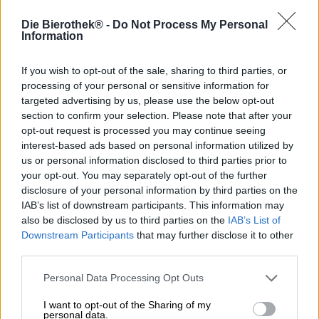
Jan Kemker is een traditionalist. Hij verlangt niet naar de
goede oude tijd, maar dorst naar de bruidsmeisjes van
Die Bierothek® -
Do Not Process My Personal
vroeger. Dit verlangen naar de pracht van vervlogen
Information
tijden bevredigt hij met zijn eigen creaties. Zijn
geboortestad Münster was vroeger een levendig centrum
If you wish to opt-out of the sale, sharing to third parties, or
van diverse biercultuur met een heel scala aan eigen
processing of your personal or sensitive information for
specialiteiten. Tegenwoordig is er niet veel meer van over
targeted advertising by us, please use the below opt-out
en dat is precies wat de ambitieuze brouwer graag wil
section to confirm your selection. Please note that after your
veranderen. Samen met zijn partner Nicole heeft hij zich
opt-out request is processed you may continue seeing
ten doel gesteld de historische brouwkunst van de regio
interest-based ads based on personal information utilized by
nieuw leven in te blazen. Met veel aandacht voor detail
us or personal information disclosed to third parties prior to
en met de hand geplukte grondstoffen brouwt Kemker
Kultuur de fijne schatten uit de geschiedenis van
your opt-out. You may separately opt-out of the further
Münster.
disclosure of your personal information by third parties on the
IAB’s list of downstream participants. This information may
Een absolute publiekslieveling in dit bijzondere
also be disclosed by us to third parties on the
IAB’s List of
assortiment is het zogenaamde Aoltbier. Dit brouwsel is
Downstream Participants
that may further disclose it to other
gebaseerd op het historische zure bier uit Westfalen. Met
third parties.
de mogelijkheden en beperkingen van brouwers in het
achterhoofd ontwikkelde Jan een recept dat schillen en
Personal Data Processing Opt Outs
kegelhop bevat. In plaats van handige pellets gebruikt de
brouwer de gehele onbehandelde bloem. Na het
I want to opt-out of the Sharing of my
brouwproces wordt het fijne bier afgevuld in rode
personal data.