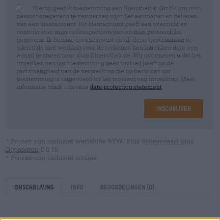
Hierbij geef ik toestemming aan Bierothek ® GmbH om mijn
persoonsgegevens te verwerken voor het aanmaken en beheren
van een klantaccount. Dit klantaccount geeft een overzicht en
controle over mijn verkoopactiviteiten en mijn persoonlijke
gegevens. Ik ben me ervan bewust dat ik deze toestemming te
allen tijde met werking voor de toekomst kan intrekken door een
e-mail te sturen naar shop@bierothek.de. Wij informeren u dat het
intrekken van uw toestemming geen invloed heeft op de
rechtmatigheid van de verwerking die op basis van uw
toestemming is uitgevoerd tot het moment van intrekking. Meer
informatie vindt u in onze
data protection statement
Inschrijven
* Prijzen zijn inclusief wettelijke BTW. Plus
Scheepvaart
plus
Deponeren
€ 0,15
* Prijzen zijn inclusief accijns
Omschrijving
Info
Beoordelingen
(0)