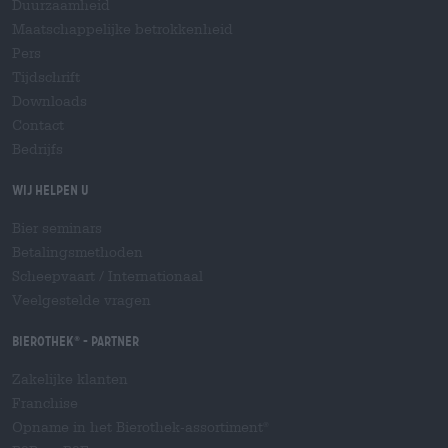
Duurzaamheid
Maatschappelijke betrokkenheid
Pers
Tijdschrift
Downloads
Contact
Bedrijfs
Wij helpen u
Bier seminars
Betalingsmethoden
Scheepvaart
/
Internationaal
Veelgestelde vragen
Bierothek
- Partner
®
Zakelijke klanten
Franchise
Opname in het Bierothek-assortiment
®