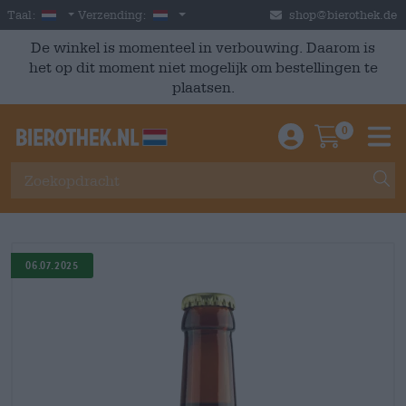
Skip to main content
Dutch
Nederland
Taal:
Verzending:
shop@bierothek.de
De winkel is momenteel in verbouwing. Daarom is
het op dit moment niet mogelijk om bestellingen te
plaatsen.
0
Einloggen / An
Warenkor
M
06.07.2025