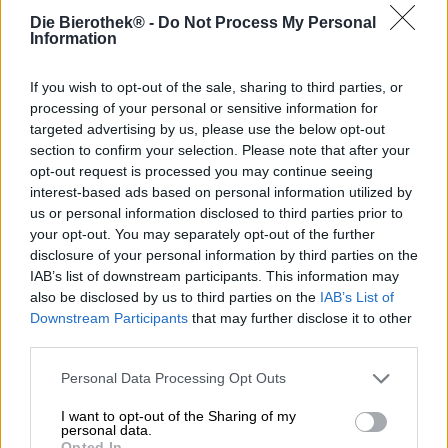
al te graag gehoorzamen. Het beroemde “Dus laten we
Die Bierothek® -
Do Not Process My Personal
drinken!” vind je niet alleen in talloze populaire liedjes en
Information
drinkliederen, het is ook de naam van een bekend
gedicht dat Johann Wolfgang von Goethe schreef ter ere
van Luise hertogin van Mecklenburg-Strelitz. Hij schreef
If you wish to opt-out of the sale, sharing to third parties, or
het ter gelegenheid van haar verjaardag. Het werd later
processing of your personal or sensitive information for
op muziek gezet door verschillende componisten en
targeted advertising by us, please use the below opt-out
muzikanten, die vakkundig melodieën creëerden die bij
section to confirm your selection. Please note that after your
de vrolijke tekst pasten.
opt-out request is processed you may continue seeing
interest-based ads based on personal information utilized by
Ook het team van de gelijknamige brouwerij was creatief
us or personal information disclosed to third parties prior to
toen ze door onderzoek en experimenten het recept voor
your opt-out. You may separately opt-out of the further
hun alcoholvrije bier creëerden. Tristan en Robert wilden
disclosure of your personal information by third parties on the
de bierscene van München opschudden met een bier
IAB’s list of downstream participants. This information may
zonder revoluties en hebben zichzelf ten doel gesteld de
also be disclosed by us to third parties on the
IAB’s List of
brouwkunst van hun voorouders te combineren met
Downstream Participants
that may further disclose it to other
innovatieve ideeën, grondstoffen en recepten. Ze hebben
third parties.
onlangs hun eerste brouwsel uitgebracht en stellen hun
concept op de proef.
Personal Data Processing Opt Outs
Ergo Bibamus is een verfrissend biergenot dat Beiers
I want to opt-out of the Sharing of my
vakmanschap combineert met smaak- en
personal data.
gezondheidsvoordelen: het alcoholvrije brouwsel is
Opted In