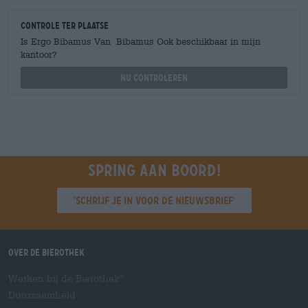
Controle ter plaatse
Is Ergo Bibamus Van Bibamus Ook beschikbaar in mijn
kantoor?
Nu controleren
Spring aan boord!
'Schrijf je in voor de nieuwsbrief'
Over de Bierothek
Werken bij de Bierothek
®
Duurzaamheid