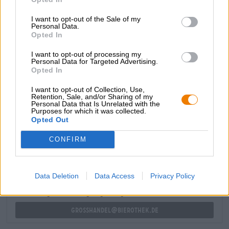
magerder en caloriearm dan alcoholische bieren, scoort
met isotone eigenschappen en wordt op een
I want to opt-out of the Sale of my
milieuvriendelijke en duurzame manier geproduceerd.
Personal Data.
Opted In
Dankzij de fijne druppel kun je in goed gezelschap een
koud biertje drinken, ondanks het onthouden van alcohol.
I want to opt-out of processing my
Personal Data for Targeted Advertising.
Nou, snap het!
Opted In
I want to opt-out of Collection, Use,
Retention, Sale, and/or Sharing of my
Personal Data that Is Unrelated with the
Purposes for which it was collected.
Opted Out
GRATIS BIERCONSULT
Heb je vragen over dit bier? Wij zijn er voor u.
CONFIRM
shop@bierothek.de
Data Deletion
Data Access
Privacy Policy
handelaren of restauranthouders
Du willst größere Mengen günstiger einkaufen?
grosshandel@bierothek.de