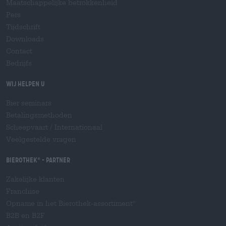
Maatschappelijke betrokkenheid
Pers
Tijdschrift
Downloads
Contact
Bedrijfs
Wij helpen u
Bier seminars
Betalingsmethoden
Scheepvaart
/
Internationaal
Veelgestelde vragen
Bierothek
- Partner
®
Zakelijke klanten
Franchise
Opname in het Bierothek-assortiment
®
B2B en B2F