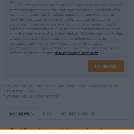
Hierbij geef ik toestemming aan Bierothek ® GmbH om mijn
persoonsgegevens te verwerken voor het aanmaken en beheren
van een klantaccount. Dit klantaccount geeft een overzicht en
controle over mijn verkoopactiviteiten en mijn persoonlijke
gegevens. Ik ben me ervan bewust dat ik deze toestemming te
allen tijde met werking voor de toekomst kan intrekken door een
e-mail te sturen naar shop@bierothek.de. Wij informeren u dat het
intrekken van uw toestemming geen invloed heeft op de
rechtmatigheid van de verwerking die op basis van uw
toestemming is uitgevoerd tot het moment van intrekking. Meer
informatie vindt u in onze
data protection statement
Inschrijven
* Prijzen zijn inclusief wettelijke BTW. Plus
Scheepvaart
plus
Deponeren
€ 0,08
* Prijzen zijn inclusief accijns
Omschrijving
Info
Beoordelingen
(0)
“Ergo bibamus” is een oude Latijnse uitroep die we maar