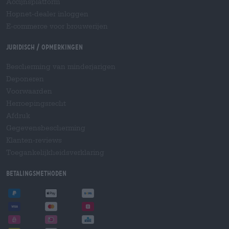
Accijnsplatform
Hopnet-dealer inloggen
E-commerce voor brouwerijen
Juridisch / Opmerkingen
Bescherming van minderjarigen
Deponeren
Voorwaarden
Herroepingsrecht
Afdruk
Gegevensbescherming
Klanten-reviews
Toegankelijkheidsverklaring
Betalingsmethoden