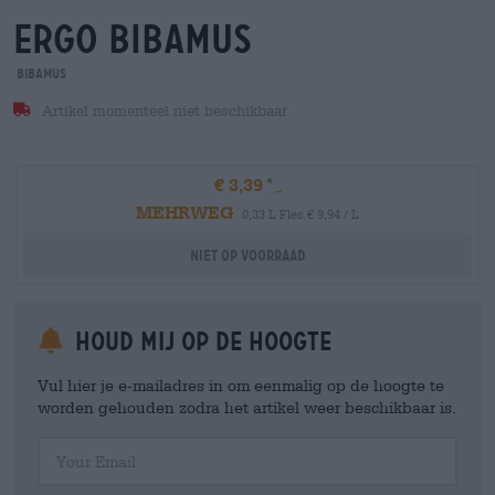
ergo bibamus
Bibamus
Artikel momenteel niet beschikbaar
€ 3,39
MEHRWEG
0,33 L Fles € 9,94 / L
Niet op voorraad
Houd mij op de hoogte
Vul hier je e-mailadres in om eenmalig op de hoogte te
worden gehouden zodra het artikel weer beschikbaar is.
Your Email