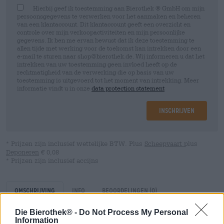
Hierbij geef ik toestemming aan Bierothek ® GmbH om mijn
persoonsgegevens te verwerken voor het aanmaken en beheren
van een klantaccount. Dit klantaccount geeft een overzicht en
controle over mijn verkoopactiviteiten en mijn persoonlijke
gegevens. Ik ben me ervan bewust dat ik deze toestemming te
allen tijde met werking voor de toekomst kan intrekken door een
e-mail te sturen naar shop@bierothek.de. Wij informeren u dat het
intrekken van uw toestemming geen invloed heeft op de
rechtmatigheid van de verwerking die op basis van uw
toestemming is uitgevoerd tot het moment van intrekking. Meer
informatie vindt u in onze
data protection statement
Inschrijven
* Prijzen zijn inclusief wettelijke BTW. Plus
Scheepvaart
plus
Deponeren
€ 0,08
* Prijzen zijn inclusief accijns
Omschrijving
Info
Beoordelingen
(0)
Die Bierothek® -
Do Not Process My Personal
Information