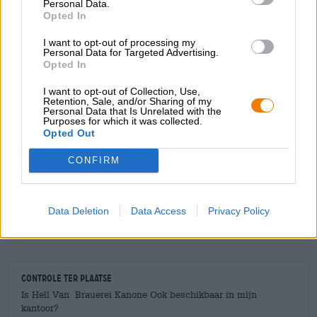
Personal Data.
geslaagd accent toe dat zoetheid en zuurgraad
Opted In
uitstekend in balans brengt.
I want to opt-out of processing my
Personal Data for Targeted Advertising.
Opted In
I want to opt-out of Collection, Use,
Retention, Sale, and/or Sharing of my
GRATIS BIERCONSULT
Personal Data that Is Unrelated with the
Purposes for which it was collected.
Heb je vragen over dit bier? Wij zijn er voor u.
Opted Out
shop@bierothek.de
CONFIRM
handelaren of restauranthouders
Du willst größere Mengen günstiger einkaufen?
Data Deletion
Data Access
Privacy Policy
grosshandel@bierothek.de
Controle ter plaatse
Is Hell Van Brauerei Kanone Ook beschikbaar in mijn
kantoor?