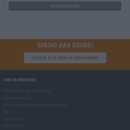
Nu controleren
Spring aan boord!
'Schrijf je in voor de nieuwsbrief'
Over de Bierothek
Werken bij de Bierothek
®
Duurzaamheid
Maatschappelijke betrokkenheid
Pers
Tijdschrift
Downloads