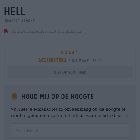
hell
Brauerei Kanone
Artikel momenteel niet beschikbaar
€ 2,69
MEHRWEG
0,50 L Fles € 4,88 / L
Niet op voorraad
Houd mij op de hoogte
Vul hier je e-mailadres in om eenmalig op de hoogte te
worden gehouden zodra het artikel weer beschikbaar is.
Your Email