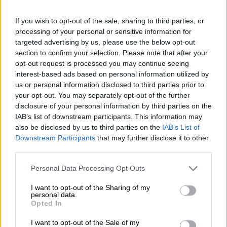
We verwachten dat een klassieke Helles verfrissend en
makkelijk te drinken is. We genieten van Beiers bier in de
If you wish to opt-out of the sale, sharing to third parties, or
kelder en hopen dat het de smaken van onze hartige
processing of your personal or sensitive information for
snack aanvult. We hopen dat het onze dorst lest en dat
targeted advertising by us, please use the below opt-out
de uitgebalanceerde mix van zachte, volle mout en
section to confirm your selection. Please note that after your
fruitige, hoppige en lichtbittere hop ons naar meer doet
opt-out request is processed you may continue seeing
verlangen.
interest-based ads based on personal information utilized by
Kanone’s Helles voldoet perfect aan onze verwachtingen
us or personal information disclosed to third parties prior to
en biedt alles wat we ons maar kunnen wensen. Het
your opt-out. You may separately opt-out of the further
brouwsel is geïnspireerd op de Beierse Helles en zet deze
disclosure of your personal information by third parties on the
lange traditie voort met karakter en smaak. Dit heerlijke
IAB’s list of downstream participants. This information may
bier schenkt een heldere, zonnige goudgele kleur in het
also be disclosed by us to third parties on the
IAB’s List of
glas en wordt bekroond met een kleine maar stabiele,
Downstream Participants
that may further disclose it to other
sneeuwwitte schuimkraag. Levendige koolzuur voedt de
third parties.
schuimkraag en tintelt op de tong bij elke slok. In de neus
presenteert dit klassieke bier zich met volle granen en
Personal Data Processing Opt Outs
een vleugje bloemige hop. De smaak zet deze aangename
eerste indruk voort: zoete, robuuste mout omhult het
I want to opt-out of the Sharing of my
gehemelte en combineert met vers gemaaid gras, biscuit
personal data.
Opted In
en bloemige en fruitige tonen voor een werkelijk
aangename ervaring. Een perfect uitgebalanceerde
I want to opt-out of the Sale of my
hopbitterheid rondt de Helles prachtig af en voegt een