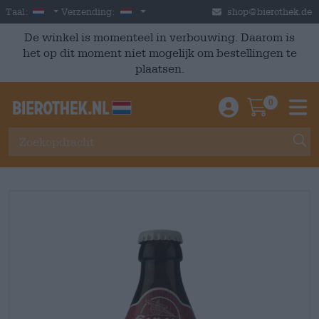
Skip to main content
Dutch
Nederland
Taal:
Verzending:
shop@bierothek.de
De winkel is momenteel in verbouwing. Daarom is
het op dit moment niet mogelijk om bestellingen te
plaatsen.
0
Einloggen / An
Warenkor
M