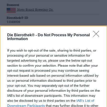
Brauerei
Novo Brazil Brewing Co.
Bierothek® ID
11049009
LMIV
Verantwoordelijke exploitant van levensmiddelenbedrijven
Die Bierothek® -
Do Not Process My Personal
(EU)
Information
Novo Brazil Brewing Co., 901 Lane Ave #100, 91914
Chula Vista, California Vereinigte Staaten von Amerika(US)
If you wish to opt-out of the sale, sharing to third parties, or
Bierregion
processing of your personal or sensitive information for
USA & Kanada
targeted advertising by us, please use the below opt-out
Alcoholgehalte
section to confirm your selection. Please note that after your
0 % vol
opt-out request is processed you may continue seeing
Bittere eenheid
interest-based ads based on personal information utilized by
0 IBU
us or personal information disclosed to third parties prior to
your opt-out. You may separately opt-out of the further
Origineel wort
0 ° Plato
disclosure of your personal information by third parties on the
IAB’s list of downstream participants. This information may
also be disclosed by us to third parties on the
IAB’s List of
Downstream Participants
that may further disclose it to other