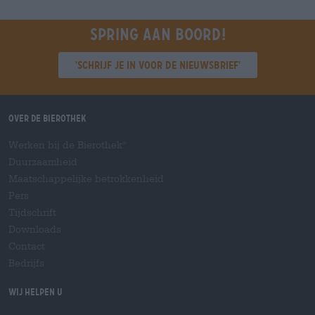
Spring aan boord!
'Schrijf je in voor de nieuwsbrief'
Over de Bierothek
Werken bij de Bierothek
®
Duurzaamheid
Maatschappelijke betrokkenheid
Pers
Tijdschrift
Downloads
Contact
Bedrijfs
Wij helpen u