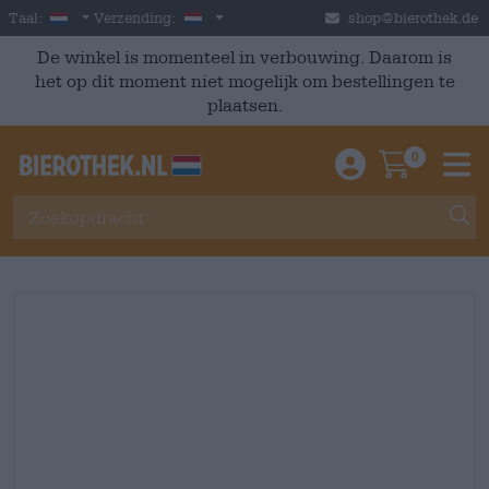
Skip to main content
Dutch
Nederland
Taal:
Verzending:
shop@bierothek.de
De winkel is momenteel in verbouwing. Daarom is
het op dit moment niet mogelijk om bestellingen te
plaatsen.
0
Einloggen / An
Warenkor
M