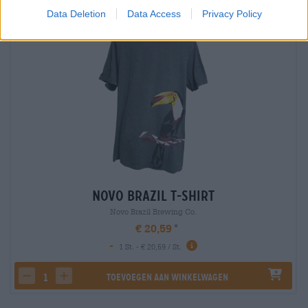
Data Deletion
Data Access
Privacy Policy
Novo Brazil T-Shirt
Novo Brazil Brewing Co.
€ 20,59
-
1 St. - € 20,59 / St.
Toevoegen aan winkelwagen
decrease quantity
increase quantity