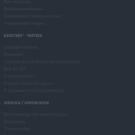
Bier seminars
Betalingsmethoden
Scheepvaart
/
Internationaal
Veelgestelde vragen
Bierothek
- Partner
®
Zakelijke klanten
Franchise
Opname in het Bierothek-assortiment
®
B2B en B2F
Accijnsplatform
Hopnet-dealer inloggen
E-commerce voor brouwerijen
Juridisch / Opmerkingen
Bescherming van minderjarigen
Deponeren
Voorwaarden