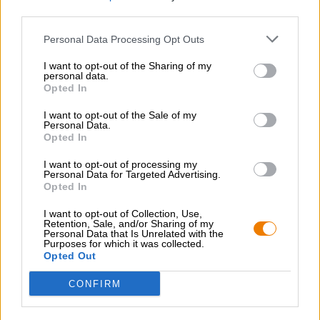
GRATIS BIERCONSULT
third parties.
Heb je vragen over dit bier? Wij zijn er voor u.
shop@bierothek.de
Personal Data Processing Opt Outs
I want to opt-out of the Sharing of my
personal data.
handelaren of restauranthouders
Opted In
Du willst größere Mengen günstiger einkaufen?
I want to opt-out of the Sale of my
grosshandel@bierothek.de
Personal Data.
Opted In
I want to opt-out of processing my
Controle ter plaatse
Personal Data for Targeted Advertising.
Opted In
Is Novo Brazil Cappy Van Novo Brazil Brewing Co. Ook
beschikbaar in mijn kantoor?
I want to opt-out of Collection, Use,
Retention, Sale, and/or Sharing of my
Nu controleren
Personal Data that Is Unrelated with the
Purposes for which it was collected.
Opted Out
Dat proefde je ook
CONFIRM