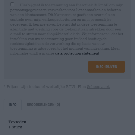
Hierbij geef ik toestemming aan Bierothek ® GmbH om mijn
persoonsgegevens te verwerken voor het aanmaken en beheren
van een klantaccount. Dit klantaccount geeft een overzicht en
controle over mijn verkoopactiviteiten en mijn persoonlijke
gegevens. Ik ben me ervan bewust dat ik deze toestemming te
allen tijde met werking voor de toekomst kan intrekken door een
e-mail te sturen naar shop@bierothek.de. Wij informeren u dat het
intrekken van uw toestemming geen invloed heeft op de
rechtmatigheid van de verwerking die op basis van uw
toestemming is uitgevoerd tot het moment van intrekking. Meer
informatie vindt u in onze
data protection statement
Inschrijven
* Prijzen zijn inclusief wettelijke BTW. Plus
Scheepvaart
Info
Beoordelingen
(0)
Tevreden
1 Stück