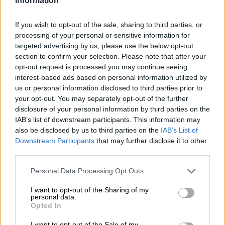
Information
Er zijn enkele publiekslievelingen in St-Feuillien. De twee
grisettevarianten Blonde en Citra Hop Triple lopen voorop
en hebben de brouwerij al veel bekendheid en eer
If you wish to opt-out of the sale, sharing to third parties, or
bezorgd. De Belgische klassiekers zijn gemaakt met
processing of your personal or sensitive information for
grondstoffen uit gecontroleerde biologische landbouw en
targeted advertising by us, please use the below opt-out
zijn bovendien glutenvrij. Wat ze echter zo populair
section to confirm your selection. Please note that after your
maakt, is hun uitstekende smaak. Beide bieren zijn
opt-out request is processed you may continue seeing
delicaat in balans en hebben dankzij de tweede gisting
interest-based ads based on personal information utilized by
op fles een intens aroma en een grote smaakdiepte.
us or personal information disclosed to third parties prior to
your opt-out. You may separately opt-out of the further
Liefhebbers van Belgische bieren zijn waarschijnlijk al
disclosure of your personal information by third parties on the
bekend met Grisette. Wij raden u en iedereen die zich wil
IAB’s list of downstream participants. This information may
onderdompelen in de heerlijke wereld van St-Feuillien het
also be disclosed by us to third parties on the
IAB’s List of
Grisette-pakket met glas aan. Met deze set ontvang je vijf
Downstream Participants
that may further disclose it to other
flesjes bier en een bijpassend glas met het embleem van
third parties.
de brouwerij. Met drie flessen Grisette Blond en twee
exemplaren Citra Hop Triple kunt u de kunst van het
Personal Data Processing Opt Outs
brouwen in St-Feuillien leren kennen en liefhebben en de
smakelijke delicatessen delen met uw dierbaren.
I want to opt-out of the Sharing of my
personal data.
De brouwers van de Belgische brouwerij hebben zich
Opted In
gespecialiseerd in de smaakvolle combinatie van moderne
ideeën en traditionele brouwkunst en presenteren een
I want to opt-out of the Sale of my