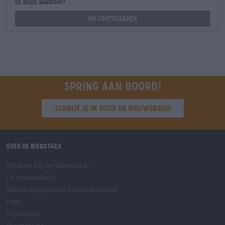
in mijn kantoor?
Nu controleren
Spring aan boord!
'Schrijf je in voor de nieuwsbrief'
Over de Bierothek
Werken bij de Bierothek
®
Duurzaamheid
Maatschappelijke betrokkenheid
Pers
Tijdschrift