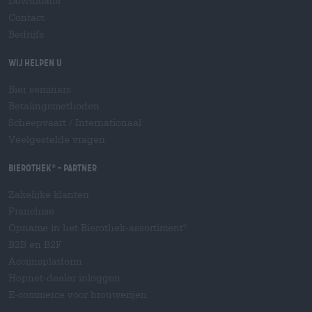
Downloads
Contact
Bedrijfs
Wij helpen u
Bier seminars
Betalingsmethoden
Scheepvaart
/
Internationaal
Veelgestelde vragen
Bierothek
- Partner
®
Zakelijke klanten
Franchise
Opname in het Bierothek-assortiment
®
B2B en B2F
Accijnsplatform
Hopnet-dealer inloggen
E-commerce voor brouwerijen