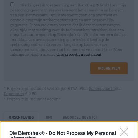
Hierbij geef ik toestemming aan Bierothek ® GmbH om mijn
persoonsgegevens te verwerken voor het aanmaken en beheren
van een klantaccount. Dit klantaccount geeft een overzicht en
controle over mijn verkoopactiviteiten en mijn persoonlijke
gegevens. Ik ben me ervan bewust dat ik deze toestemming te
allen tijde met werking voor de toekomst kan intrekken door een
e-mail te sturen naar shop@bierothek.de. Wij informeren u dat het
intrekken van uw toestemming geen invloed heeft op de
rechtmatigheid van de verwerking die op basis van uw
toestemming is uitgevoerd tot het moment van intrekking. Meer
informatie vindt u in onze
data protection statement
Inschrijven
* Prijzen zijn inclusief wettelijke BTW. Plus
Scheepvaart
plus
Deponeren
€ 0,50
* Prijzen zijn inclusief accijns
Omschrijving
Info
Beoordelingen
(0)
Die Bierothek® -
Do Not Process My Personal