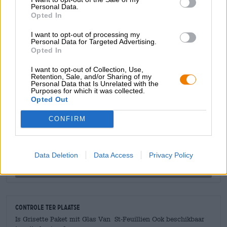
assortiment dat fris, jong, ambachtelijk en gevarieerd is.
Personal Data.
Ook het brouwerijpakket met glas geeft inzicht in het
Opted In
assortiment.
I want to opt-out of processing my
Personal Data for Targeted Advertising.
Opted In
I want to opt-out of Collection, Use,
Retention, Sale, and/or Sharing of my
Personal Data that Is Unrelated with the
GRATIS BIERCONSULT
Purposes for which it was collected.
Heb je vragen over dit bier? Wij zijn er voor u.
Opted Out
shop@bierothek.de
CONFIRM
handelaren of restauranthouders
Du willst größere Mengen günstiger einkaufen?
Data Deletion
Data Access
Privacy Policy
grosshandel@bierothek.de
Controle ter plaatse
Is Grisette Paket mit Glas Van St-Feuillien Ook beschikbaar