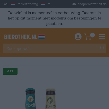
Skip to main content
Dutch
Nederland
Taal:
Verzending:
shop@bierothek.de
De winkel is momenteel in verbouwing. Daarom is
het op dit moment niet mogelijk om bestellingen te
plaatsen.
0
Einloggen / An
Warenkor
M
-15%