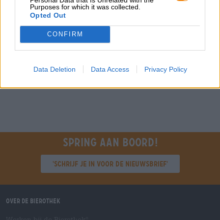
grosshandel@bierothek.de
Purposes for which it was collected.
Opted Out
CONFIRM
Controle ter plaatse
Is Deep Blue Sea Salt Van John & John Ook beschikbaar in
mijn kantoor?
Data Deletion
Data Access
Privacy Policy
Nu controleren
Spring aan boord!
'Schrijf je in voor de nieuwsbrief'
Over de Bierothek
Werken bij de Bierothek
®