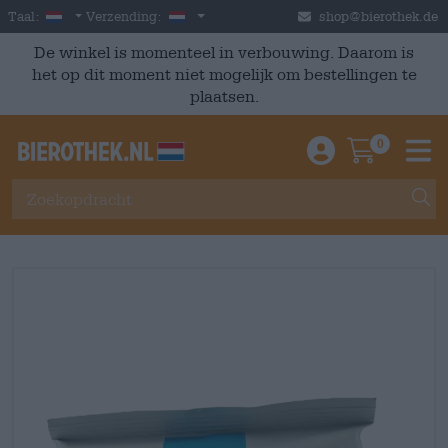
Skip to main content
Dutch
Nederland
Taal:
Verzending:
shop@bierothek.de
De winkel is momenteel in verbouwing. Daarom is
het op dit moment niet mogelijk om bestellingen te
plaatsen.
0
Einloggen / An
Warenkor
M