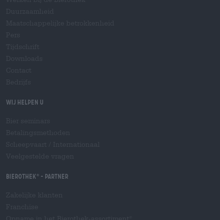
Duurzaamheid
Maatschappelijke betrokkenheid
Pers
Tijdschrift
Downloads
Contact
Bedrijfs
Wij helpen u
Bier seminars
Betalingsmethoden
Scheepvaart
/
Internationaal
Veelgestelde vragen
Bierothek
- Partner
®
Zakelijke klanten
Franchise
Opname in het Bierothek-assortiment
®