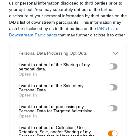
us or personal information disclosed to third parties prior to
Vet 29,5 g
your opt-out. You may separately opt-out of the further
disclosure of your personal information by third parties on the
waarvan verzadigde vetzuren 2,0 g
IAB’s list of downstream participants. This information may
also be disclosed by us to third parties on the
IAB’s List of
Koolhydraten 51,3 g
Downstream Participants
that may further disclose it to other
waarvan suiker 0,7 g
third parties.
Eiwit 7,4 g
Personal Data Processing Opt Outs
Zout 1,8 g
I want to opt-out of the Sharing of my
personal data.
Opted In
I want to opt-out of the Sale of my
GRATIS BIERCONSULT
Personal Data.
Heb je vragen over dit bier? Wij zijn er voor u.
Opted In
shop@bierothek.de
I want to opt-out of processing my
Personal Data for Targeted Advertising.
Opted In
handelaren of restauranthouders
I want to opt-out of Collection, Use,
Du willst größere Mengen günstiger einkaufen?
Retention, Sale, and/or Sharing of my
Personal Data that Is Unrelated with the