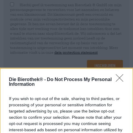
Hierbij geef ik toestemming aan Bierothek ® GmbH om mijn
persoonsgegevens te verwerken voor het aanmaken en beheren
van een klantaccount. Dit klantaccount geeft een overzicht en
controle over mijn verkoopactiviteiten en mijn persoonlijke
gegevens. Ik ben me ervan bewust dat ik deze toestemming te
allen tijde met werking voor de toekomst kan intrekken door een
e-mail te sturen naar shop@bierothek.de. Wij informeren u dat het
intrekken van uw toestemming geen invloed heeft op de
rechtmatigheid van de verwerking die op basis van uw
toestemming is uitgevoerd tot het moment van intrekking. Meer
informatie vindt u in onze
data protection statement
Inschrijven
Die Bierothek® -
Do Not Process My Personal
Information
* Prijzen zijn inclusief wettelijke BTW. Plus
Scheepvaart
If you wish to opt-out of the sale, sharing to third parties, or
Omschrijving
Info
Beoordelingen
(0)
processing of your personal or sensitive information for
targeted advertising by us, please use the below opt-out
section to confirm your selection. Please note that after your
Gemiddelde voedingswaarden per 100 g
opt-out request is processed you may continue seeing
Energie 2123 kJ / 509 kcal
interest-based ads based on personal information utilized by