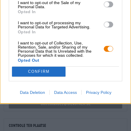
I want to opt-out of the Sale of my
zonnig goud in het glas. Op het bewolkte lichaam troont
Personal Data.
een statige kroon van wit schuim. De NEIPA smaakt naar
Opted In
sappig tropisch fruit, pittig citrusfruit en een vleugje
dennenhars.
I want to opt-out of processing my
Personal Data for Targeted Advertising.
Opted In
I want to opt-out of Collection, Use,
Retention, Sale, and/or Sharing of my
Personal Data that Is Unrelated with the
GRATIS BIERCONSULT
Purposes for which it was collected.
Opted Out
Heb je vragen over dit bier? Wij zijn er voor u.
shop@bierothek.de
CONFIRM
handelaren of restauranthouders
Data Deletion
Data Access
Privacy Policy
Du willst größere Mengen günstiger einkaufen?
grosshandel@bierothek.de
Controle ter plaatse