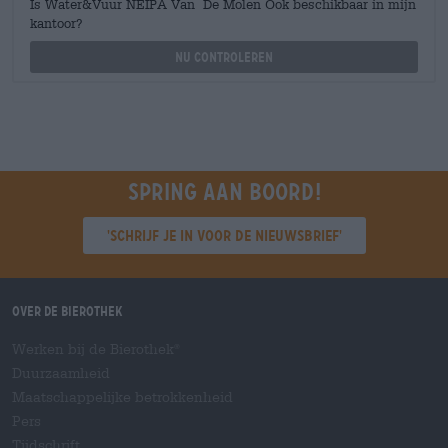
Is Water&Vuur NEIPA Van De Molen Ook beschikbaar in mijn
kantoor?
Nu controleren
Spring aan boord!
'Schrijf je in voor de nieuwsbrief'
Over de Bierothek
Werken bij de Bierothek
®
Duurzaamheid
Maatschappelijke betrokkenheid
Pers
Tijdschrift