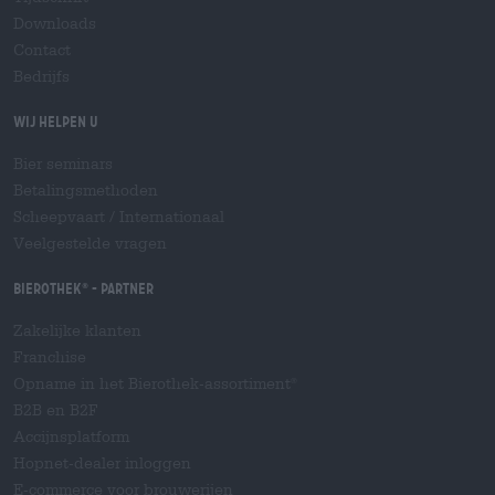
Downloads
Contact
Bedrijfs
Wij helpen u
Bier seminars
Betalingsmethoden
Scheepvaart
/
Internationaal
Veelgestelde vragen
Bierothek
- Partner
®
Zakelijke klanten
Franchise
Opname in het Bierothek-assortiment
®
B2B en B2F
Accijnsplatform
Hopnet-dealer inloggen
E-commerce voor brouwerijen