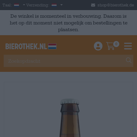
Skip to main content
Dutch
Nederland
Taal:
Verzending:
shop@bierothek.de
De winkel is momenteel in verbouwing. Daarom is
het op dit moment niet mogelijk om bestellingen te
plaatsen.
0
Einloggen / An
Warenkor
M