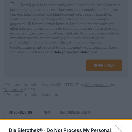
Hierbij geef ik toestemming aan Bierothek ® GmbH om mijn
persoonsgegevens te verwerken voor het aanmaken en beheren
van een klantaccount. Dit klantaccount geeft een overzicht en
controle over mijn verkoopactiviteiten en mijn persoonlijke
gegevens. Ik ben me ervan bewust dat ik deze toestemming te
allen tijde met werking voor de toekomst kan intrekken door een
e-mail te sturen naar shop@bierothek.de. Wij informeren u dat het
intrekken van uw toestemming geen invloed heeft op de
rechtmatigheid van de verwerking die op basis van uw
toestemming is uitgevoerd tot het moment van intrekking. Meer
informatie vindt u in onze
data protection statement
Inschrijven
* Prijzen zijn inclusief wettelijke BTW. Plus
Scheepvaart
plus
Deponeren
€ 0,25
* Prijzen zijn inclusief accijns
Omschrijving
Info
Beoordelingen
(0)
Die Bierothek® -
Do Not Process My Personal