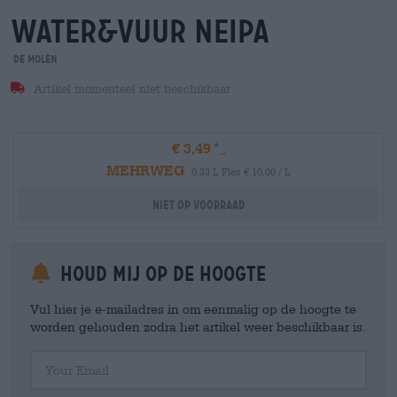
water&vuur neipa
De Molen
Artikel momenteel niet beschikbaar
€ 3,49
MEHRWEG
0,33 L Fles € 10,00 / L
Niet op voorraad
Houd mij op de hoogte
Vul hier je e-mailadres in om eenmalig op de hoogte te
worden gehouden zodra het artikel weer beschikbaar is.
Your Email