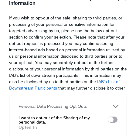
Water en vuur zijn twee van de vijf elementen en staan in
Information
het overzicht precies tegenover elkaar. Ze zijn tegenpolen
en sluiten elkaar uit: in de juiste verhouding heeft water
If you wish to opt-out of the sale, sharing to third parties, or
het vermogen om vuur te blussen en heeft vuur het
processing of your personal or sensitive information for
vermogen om water te verdampen. Als mensen zijn we tot
targeted advertising by us, please use the below opt-out
op zekere hoogte afhankelijk van en gefascineerd door
section to confirm your selection. Please note that after your
beide. We kunnen urenlang in de flikkerende vlammen
opt-out request is processed you may continue seeing
van een kampvuur staren en laten onze blik graag over
interest-based ads based on personal information utilized by
grote watermassa’s zoals meren of zeeën dwalen.
us or personal information disclosed to third parties prior to
Het team van Brouwerij De Molen liet zich inspireren door
your opt-out. You may separately opt-out of the further
het grote contrast van water en vuur en creëerde een bier
disclosure of your personal information by third parties on the
dat culinair het tegenovergestelde vertegenwoordigt. Met
IAB’s list of downstream participants. This information may
vurig enthousiasme, passie en toewijding heeft de
also be disclosed by us to third parties on the
IAB’s List of
brouwerij een New England IPA gecreëerd die met zijn
Downstream Participants
that may further disclose it to other
drinkbare, ongecompliceerde karakter elke honger naar
third parties.
bier, hoe sterk ook, kan lessen. Vuur en water vormen
samen een harmonieus geheel en voorzien je van een
Personal Data Processing Opt Outs
alcoholpercentage van 6,0% en een frisse, knisperende,
bittere, tropisch fruitige en citroenachtige smaak.
I want to opt-out of the Sharing of my
personal data.
Het brouwsel heeft de toepasselijke naam Water & Vuur
Opted In
(in het Duits “Water & Vuur”) en schittert in een licht,