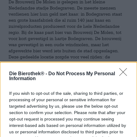
De Brouwerij De Molen is gelegen in het kleine
Nederlandse stadje Bodegraven. De meeste mensen
verdienen hier hun geld met kaas: in Bodegraven staat
een grote kaasfabriek die al ruim 140 jaar kaas en
zuivelproducten produceert voor de hele Nederlandse
regio. Bij de kaas past bier van Brouwerij De Molen, tot
voor kort gevestigd in hartje Bodegraven. De brouwerij
was gevestigd in een oude windmolen, maar het
afgewerkte bier werd iets buiten de stad opgeslagen.
Deze gedeelde locatie zorgde voor veel rijden: de
medewerkers moesten duizenden keren van de brouwerij
naar het magazijn rijden en weer terug voordat ze in 2012
Die Bierothek® -
Do Not Process My Personal
met al hun bagage van de windmolen naar een ruimer
Information
pand werden verplaatst.
Ter ere van het grote heen en weer (en wellicht ook om
If you wish to opt-out of the sale, sharing to third parties, or
het einde ervan te vieren) heeft het team een biertje
processing of your personal or sensitive information for
bedacht. Heen & Weer is een tripel met een krachtig
targeted advertising by us, please use the below opt-out
alcoholpercentage van 9,0% en een vol karakter.
section to confirm your selection. Please note that after your
opt-out request is processed you may continue seeing
Heen & Weer wordt geleverd in een glinsterend vosrood
interest-based ads based on personal information utilized by
kopergoud en completeert zijn aantrekkelijke uiterlijk met
us or personal information disclosed to third parties prior to
een donzige, witte schuimkraag. De geur en smaak