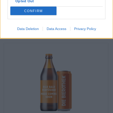
Opted Out
Is Heen&Weer Triple Van De Molen Ook beschikbaar in mijn
kantoor?
CONFIRM
Nu controleren
Data Deletion
Data Access
Privacy Policy
Dat proefde je ook