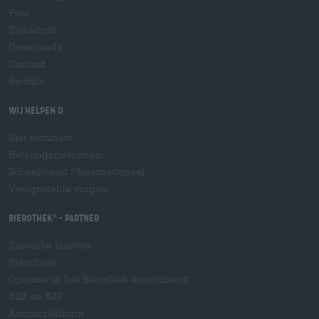
Pers
Tijdschrift
Downloads
Contact
Bedrijfs
Wij helpen u
Bier seminars
Betalingsmethoden
Scheepvaart
/
Internationaal
Veelgestelde vragen
Bierothek
- Partner
®
Zakelijke klanten
Franchise
Opname in het Bierothek-assortiment
®
B2B en B2F
Accijnsplatform