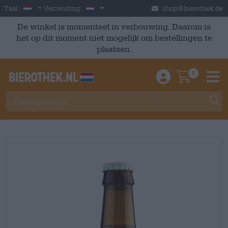
Skip to main content
Dutch
Nederland
Taal:
Verzending:
shop@bierothek.de
De winkel is momenteel in verbouwing. Daarom is
het op dit moment niet mogelijk om bestellingen te
plaatsen.
0
Einloggen / An
Warenkor
M