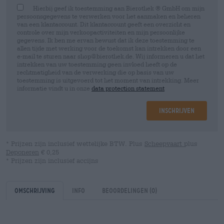
Hierbij geef ik toestemming aan Bierothek ® GmbH om mijn
persoonsgegevens te verwerken voor het aanmaken en beheren
van een klantaccount. Dit klantaccount geeft een overzicht en
controle over mijn verkoopactiviteiten en mijn persoonlijke
gegevens. Ik ben me ervan bewust dat ik deze toestemming te
allen tijde met werking voor de toekomst kan intrekken door een
e-mail te sturen naar shop@bierothek.de. Wij informeren u dat het
intrekken van uw toestemming geen invloed heeft op de
rechtmatigheid van de verwerking die op basis van uw
toestemming is uitgevoerd tot het moment van intrekking. Meer
informatie vindt u in onze
data protection statement
Inschrijven
* Prijzen zijn inclusief wettelijke BTW. Plus
Scheepvaart
plus
Deponeren
€ 0,25
* Prijzen zijn inclusief accijns
Omschrijving
Info
Beoordelingen
(0)