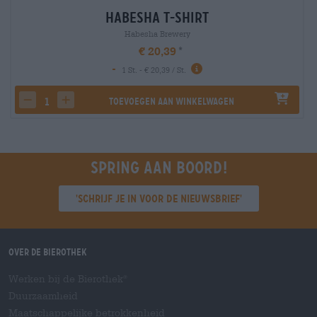
Habesha T-Shirt
Habesha Brewery
€ 20,39
-
1 St. - € 20,39 / St.
Toevoegen aan winkelwagen
decrease quantity
increase quantity
Spring aan boord!
'Schrijf je in voor de nieuwsbrief'
Over de Bierothek
Werken bij de Bierothek
®
Duurzaamheid
Maatschappelijke betrokkenheid