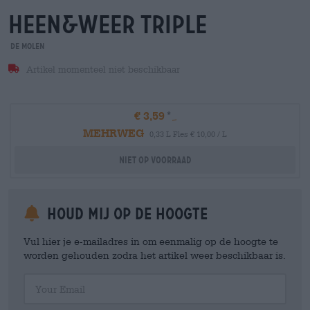
heen&weer triple
De Molen
Artikel momenteel niet beschikbaar
€ 3,59
MEHRWEG
0,33 L Fles € 10,00 / L
Niet op voorraad
Houd mij op de hoogte
Vul hier je e-mailadres in om eenmalig op de hoogte te
worden gehouden zodra het artikel weer beschikbaar is.
Your Email