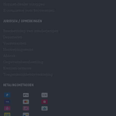
Hopnet-dealer inloggen
E-commerce voor brouwerijen
Juridisch / Opmerkingen
Bescherming van minderjarigen
Deponeren
Voorwaarden
Herroepingsrecht
Afdruk
Gegevensbescherming
Klanten-reviews
Toegankelijkheidsverklaring
Betalingsmethoden