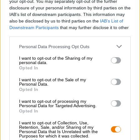
your opt-out. You may separately opt-out of the further
kenmerken zich door een compositie van ovenvers
disclosure of your personal information by third parties on the
biscuitgebak, rijp fruit en gekarameliseerde noten. De
IAB’s list of downstream participants. This information may
pittige kooldioxide borrelt op de tong en geeft het
also be disclosed by us to third parties on the
IAB’s List of
zwaargewicht een elegante lichtheid.
Downstream Participants
that may further disclose it to other
third parties.
Personal Data Processing Opt Outs
I want to opt-out of the Sharing of my
GRATIS BIERCONSULT
personal data.
Heb je vragen over dit bier? Wij zijn er voor u.
Opted In
shop@bierothek.de
I want to opt-out of the Sale of my
Personal Data.
Opted In
handelaren of restauranthouders
Du willst größere Mengen günstiger einkaufen?
I want to opt-out of processing my
Personal Data for Targeted Advertising.
Opted In
grosshandel@bierothek.de
I want to opt-out of Collection, Use,
Retention, Sale, and/or Sharing of my
Personal Data that Is Unrelated with the
Controle ter plaatse
Purposes for which it was collected.