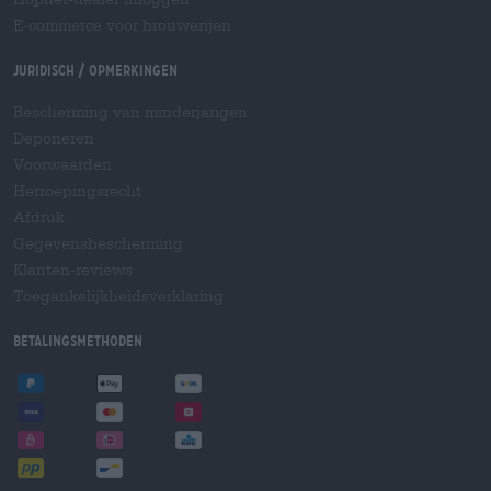
E-commerce voor brouwerijen
Juridisch / Opmerkingen
Bescherming van minderjarigen
Deponeren
Voorwaarden
Herroepingsrecht
Afdruk
Gegevensbescherming
Klanten-reviews
Toegankelijkheidsverklaring
Betalingsmethoden