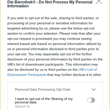
Die Bierothek® -
Do Not Process My Personal
Information
Met Imperial Stout Hel & Verdoemenis zinspeelt brouwerij
De Molen op het feit dat niet alles in het leven altijd
If you wish to opt-out of the sale, sharing to third parties, or
soepel en in een rechte lijn verloopt. Soms beleven we
processing of your personal or sensitive information for
pikzwarte dagen, weken of hele jaren waarin we pijn en
targeted advertising by us, please use the below opt-out
lijden ervaren, waarin we mensen verliezen, waarin we
section to confirm your selection. Please note that after your
ziektes moeten overwinnen, waarin dingen misgaan en
opt-out request is processed you may continue seeing
we de zon lange tijd niet zien. . Je zou het bestaan van
interest-based ads based on personal information utilized by
zulke donkere tijden kunnen betreuren, maar het team
us or personal information disclosed to third parties prior to
van De Molen kiest ervoor om het contrast te vieren:
your opt-out. You may separately opt-out of the further
zonder duisternis is er geen licht, zonder nacht is er geen
disclosure of your personal information by third parties on the
dag en zonder dieptepunten is er geen hoogtepunt. Een
IAB’s list of downstream participants. This information may
hele slechte dag zorgt ervoor dat we de goede dagen
also be disclosed by us to third parties on the
IAB’s List of
enorm waarderen.
Downstream Participants
that may further disclose it to other
third parties.
Geïnspireerd door dit inzicht creëerden de brouwers een
Imperial Porter in de kleur van vers gezette koffie. Hel &
Personal Data Processing Opt Outs
Verdoemenis komt in de donkerste tint van mahonie,
wordt bekroond met een schuimkraag van hazelnootbruin
I want to opt-out of the Sharing of my
schuim en ruikt verleidelijk naar cacao, espresso, pure
personal data.
chocolade en kruidige vanille. De initiële smaak onthult
Opted In
een moutige body met een gripvolle, romige textuur.