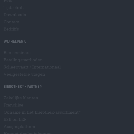
Pers
Tijdschrift
Downloads
Contact
Bedrijfs
Wij helpen u
Bier seminars
Betalingsmethoden
Scheepvaart
/
Internationaal
Veelgestelde vragen
Bierothek
- Partner
®
Zakelijke klanten
Franchise
Opname in het Bierothek-assortiment
®
B2B en B2F
Accijnsplatform
Hopnet-dealer inloggen