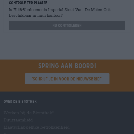
Controle ter plaatse
Is Hel&Verdoemenis Imperial Stout Van De Molen Ook
beschikbaar in mijn kantoor?
Nu controleren
Spring aan boord!
'Schrijf je in voor de nieuwsbrief'
Over de Bierothek
Werken bij de Bierothek
®
Duurzaamheid
Maatschappelijke betrokkenheid