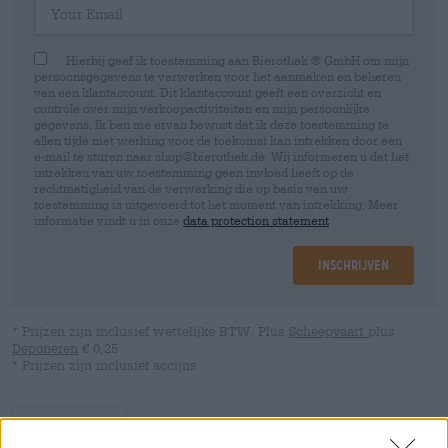
Hierbij geef ik toestemming aan Bierothek ® GmbH om mijn
persoonsgegevens te verwerken voor het aanmaken en beheren
van een klantaccount. Dit klantaccount geeft een overzicht en
controle over mijn verkoopactiviteiten en mijn persoonlijke
gegevens. Ik ben me ervan bewust dat ik deze toestemming te
allen tijde met werking voor de toekomst kan intrekken door een
e-mail te sturen naar shop@bierothek.de. Wij informeren u dat het
intrekken van uw toestemming geen invloed heeft op de
rechtmatigheid van de verwerking die op basis van uw
toestemming is uitgevoerd tot het moment van intrekking. Meer
informatie vindt u in onze
data protection statement
Inschrijven
* Prijzen zijn inclusief wettelijke BTW. Plus
Scheepvaart
plus
Deponeren
€ 0,25
* Prijzen zijn inclusief accijns
Omschrijving
Info
Beoordelingen
(0)