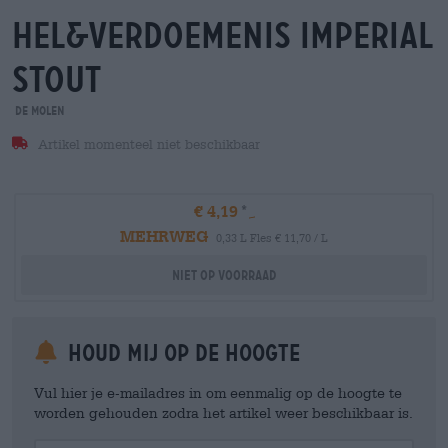
hel&verdoemenis imperial
stout
De Molen
Artikel momenteel niet beschikbaar
€ 4,19
MEHRWEG
0,33 L Fles € 11,70 / L
Niet op voorraad
Houd mij op de hoogte
Vul hier je e-mailadres in om eenmalig op de hoogte te
worden gehouden zodra het artikel weer beschikbaar is.
Your Email