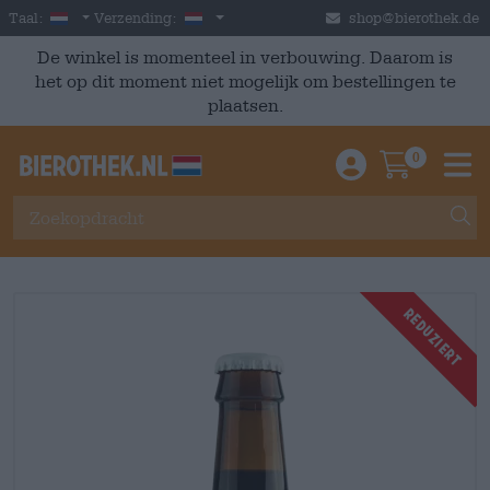
Skip to main content
Dutch
Nederland
Taal:
Verzending:
shop@bierothek.de
De winkel is momenteel in verbouwing. Daarom is
het op dit moment niet mogelijk om bestellingen te
plaatsen.
0
Einloggen / An
Warenkor
M
Reduziert