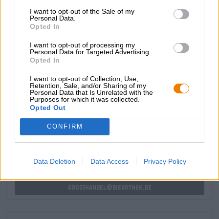
Zowel het alcoholpercentage van 10,0% als de
I want to opt-out of the Sale of my
Personal Data.
indrukwekkende 102 bittereenheden zijn slim
Opted In
geïntegreerd in een aromaspel van chocoladeachtige
tonen, mokka, toffee en geroosterd graan. Een vleugje
I want to opt-out of processing my
donkere wilde bessen rondt de smaak perfect af.
Personal Data for Targeted Advertising.
Opted In
I want to opt-out of Collection, Use,
Retention, Sale, and/or Sharing of my
Personal Data that Is Unrelated with the
Purposes for which it was collected.
GRATIS BIERCONSULT
Opted Out
Heb je vragen over dit bier? Wij zijn er voor u.
shop@bierothek.de
CONFIRM
handelaren of restauranthouders
Data Deletion
Data Access
Privacy Policy
Du willst größere Mengen günstiger einkaufen?
grosshandel@bierothek.de