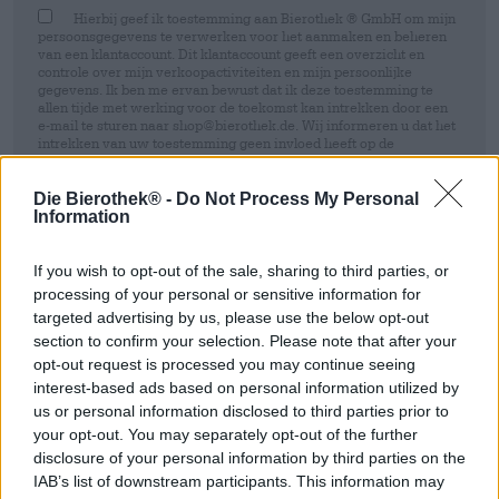
Hierbij geef ik toestemming aan Bierothek ® GmbH om mijn
persoonsgegevens te verwerken voor het aanmaken en beheren
van een klantaccount. Dit klantaccount geeft een overzicht en
controle over mijn verkoopactiviteiten en mijn persoonlijke
gegevens. Ik ben me ervan bewust dat ik deze toestemming te
allen tijde met werking voor de toekomst kan intrekken door een
e-mail te sturen naar shop@bierothek.de. Wij informeren u dat het
intrekken van uw toestemming geen invloed heeft op de
rechtmatigheid van de verwerking die op basis van uw
toestemming is uitgevoerd tot het moment van intrekking. Meer
informatie vindt u in onze
data protection statement
Die Bierothek® -
Do Not Process My Personal
Information
Inschrijven
If you wish to opt-out of the sale, sharing to third parties, or
processing of your personal or sensitive information for
targeted advertising by us, please use the below opt-out
* Prijzen zijn inclusief wettelijke BTW. Plus
Scheepvaart
plus
Deponeren
€ 0,25
section to confirm your selection. Please note that after your
* Prijzen zijn inclusief accijns
opt-out request is processed you may continue seeing
interest-based ads based on personal information utilized by
us or personal information disclosed to third parties prior to
Omschrijving
Info
Beoordelingen
(0)
your opt-out. You may separately opt-out of the further
disclosure of your personal information by third parties on the
IAB’s list of downstream participants. This information may
Probeer de Tropic & Phantasm van De Molen en bestel