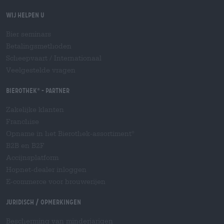
Wij helpen u
Bier seminars
Betalingsmethoden
Scheepvaart
/
Internationaal
Veelgestelde vragen
Bierothek
- Partner
®
Zakelijke klanten
Franchise
Opname in het Bierothek-assortiment
®
B2B en B2F
Accijnsplatform
Hopnet-dealer inloggen
E-commerce voor brouwerijen
Juridisch / Opmerkingen
Bescherming van minderjarigen