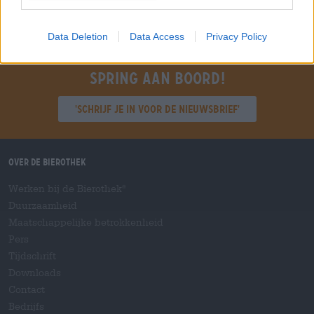
Data Deletion
Data Access
Privacy Policy
Spring aan boord!
'Schrijf je in voor de nieuwsbrief'
Over de Bierothek
Werken bij de Bierothek
®
Duurzaamheid
Maatschappelijke betrokkenheid
Pers
Tijdschrift
Downloads
Contact
Bedrijfs