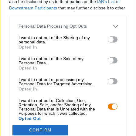
also be disclosed by us to third parties on the
IAB’s List of
snel en gemakkelijk online! De Bierothek
Snelle levering
®
✓ Divers aanbod ✓ eerlijke prijzen ✓
Downstream Participants
that may further disclose it to other
third parties.
Personal Data Processing Opt Outs
GRATIS BIERCONSULT
I want to opt-out of the Sharing of my
Heb je vragen over dit bier? Wij zijn er voor u.
personal data.
shop@bierothek.de
Opted In
I want to opt-out of the Sale of my
Personal Data.
handelaren of restauranthouders
Opted In
Du willst größere Mengen günstiger einkaufen?
I want to opt-out of processing my
grosshandel@bierothek.de
Personal Data for Targeted Advertising.
Opted In
I want to opt-out of Collection, Use,
Retention, Sale, and/or Sharing of my
Controle ter plaatse
Personal Data that Is Unrelated with the
Purposes for which it was collected.
Is Tropic & Phantasm NEIPA Van De Molen Ook beschikbaar
Opted Out
in mijn kantoor?
Nu controleren
CONFIRM