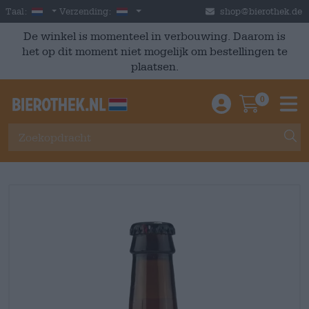
Skip to main content
Dutch
Nederland
Taal:
Verzending:
shop@bierothek.de
De winkel is momenteel in verbouwing. Daarom is
het op dit moment niet mogelijk om bestellingen te
plaatsen.
0
Einloggen / An
Warenkor
M