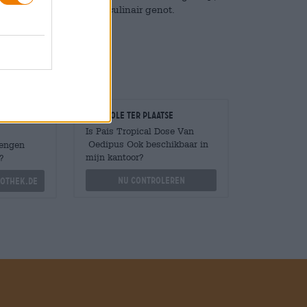
d zorgen voor een waar culinair genot.
Controle ter plaatse
Is Pais Tropical Dose Van
Oedipus Ook beschikbaar in
Mengen
mijn kantoor?
?
Nu controleren
othek.de