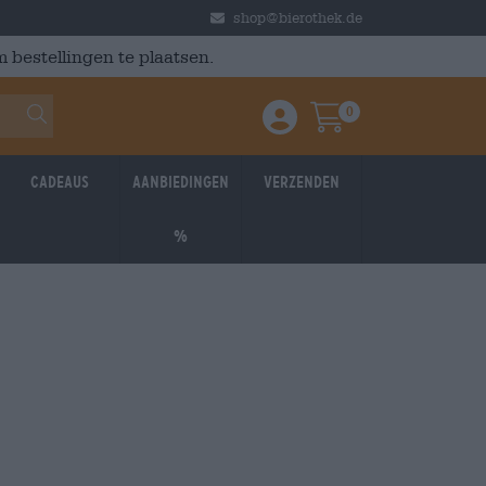
shop@bierothek.de
 bestellingen te plaatsen.
0
Einloggen / Anmelden
Warenkorb
Cadeaus
Aanbiedingen
Verzenden
%