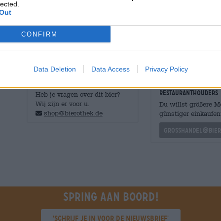
lected.
steenfruit, zure citrustonen en een knapperige bitterhei
Out
Wij vervoeren dit tropische uitje
in flessen
en blikjes.
CONFIRM
Data Deletion
Data Access
Privacy Policy
GRATIS BIERCONSULT
handelaren of
restauranthouders
Heb je vragen over dit bier?
Wij zijn er voor u.
Du willst größere 
shop@bierothek.de
günstiger einkaufen
grosshandel@bier
Spring aan boord!
'Schrijf je in voor de nieuwsbrief'