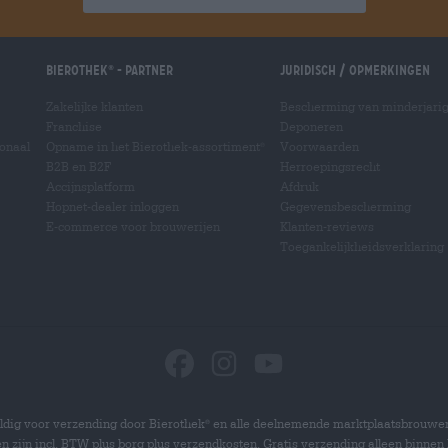
Bierothek
- Partner
Juridisch / Opmerkingen
®
Zakelijke klanten
Bescherming van minderjari
Franchise
Deponeren
ionaal
Opname in het Bierothek-assortiment
Voorwaarden
®
B2B en B2F
Herroepingsrecht
Accijnsplatform
Afdruk
Hopnet-dealer inloggen
Gegevensbescherming
E-commerce voor brouwerijen
Klanten-reviews
Toegankelijkheidsverklaring
dig voor verzending door Bierothek
en alle deelnemende marktplaatsbrouwer
®
zen zijn incl. BTW plus borg plus verzendkosten. Gratis verzending alleen binnen 