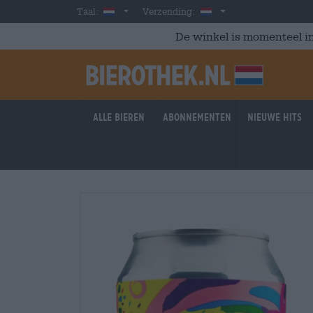
Skip to main content
Dutch
Nederland
Taal:
Verzending:
De winkel is momenteel in
Alle bieren
Abonnementen
Nieuwe hits