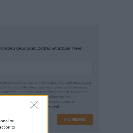
e worden gehouden zodra het artikel weer
jn persoonsgegevens te verwerken voor het aanmaken
icht en controle over mijn verkoopactiviteiten en mijn
emming te allen tijde met werking voor de toekomst
 Wij informeren u dat het intrekken van uw
rwerking die op basis van uw toestemming is
 u in onze
data protection statement
Inschrijven
sonal or
ection to