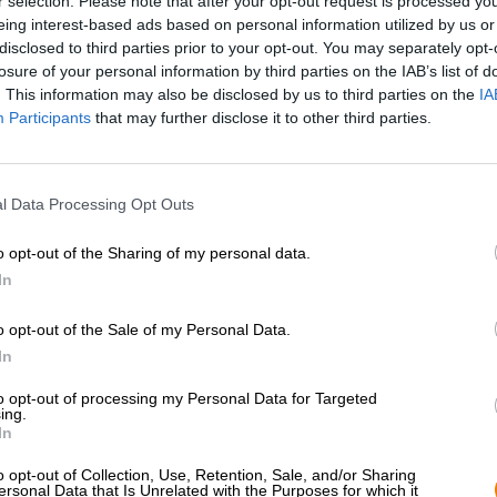
r selection. Please note that after your opt-out request is processed y
* Prijzen zijn inclusief wettelijke BTW. Plus
Scheepvaart
plus
eing interest-based ads based on personal information utilized by us or
* Prijzen zijn inclusief accijns
disclosed to third parties prior to your opt-out. You may separately opt-
losure of your personal information by third parties on the IAB’s list of
. This information may also be disclosed by us to third parties on the
IA
Omschrijving
Info
Beoordelingen
(0)
Participants
that may further disclose it to other third parties.
Hoewel Nederland nauwelijks te omschrijven is als een tr
l Data Processing Opt Outs
noordwesten van Duitsland de zon vaak genoeg om zo
deze reden heeft brouwerij Oedipus besloten om te ver
o opt-out of the Sharing of my personal data.
investeren in fotovoltaïsche zonne-energie. Om de 24 
team een crowdfundingoproep. Met de hulp van genereu
In
van de operatie omzetten in zonne-energie en ’s wereld
o opt-out of the Sale of my Personal Data.
De creatie heet País Tropical en wordt jaar na jaar geb
In
zonneproject. Het bierige Thank You bevat de hopsoort
alcoholpercentage van 5,0%. Een handvol tarwe- en ha
to opt-out of processing my Personal Data for Targeted
zijdezacht genot voor de mond.
ing.
In
Het bier is dooiergeel en heeft een luchtige kroon van w
naar een cocktail van ananas, mango, papaja, guave en 
o opt-out of Collection, Use, Retention, Sale, and/or Sharing
direct na het drinken doorzet. Een sappige variëteit aa
ersonal Data that Is Unrelated with the Purposes for which it