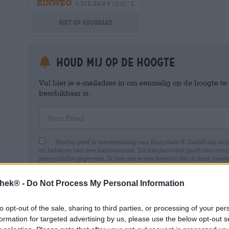
EINWEG
0,33 L KAN € 13,12 / L
Niet op voorraad
Houd mij op de hoogte
Vul hier je e-mailadres in om eenmalig op de hoogte t
beschikbaar is.
Your Email
Hierbij geef ik toestemming aan Bierothek ® GmbH om mi
en beheren van een klantaccount. Dit klantaccount geeft een overz
persoonlijke gegevens. Ik ben me ervan bewust dat ik deze toest
kan intrekken door een e-mail te sturen naar shop@bierothek.de.
toestemming geen invloed heeft op de rechtmatigheid van de ve
thek® -
Do Not Process My Personal Information
uitgevoerd tot het moment van intrekking. Meer informatie vindt
to opt-out of the sale, sharing to third parties, or processing of your per
formation for targeted advertising by us, please use the below opt-out s