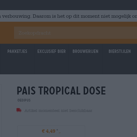
 verbouwing. Daarom is het op dit moment niet mogelijk om
Pakketjes
Exclusief Bier
Brouwerijen
Bierstijlen
pais tropical dose
Oedipus
Artikel momenteel niet beschikbaar
€ 4,49