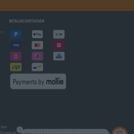
Betalingsmethoden
gen
ijen
Duitsland.