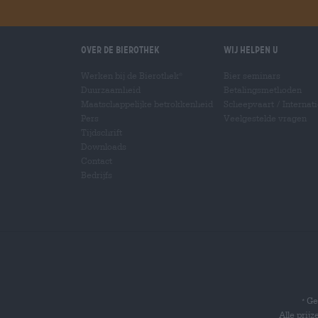
Over de Bierothek
Wij helpen u
Werken bij de Bierothek
Bier seminars
®
Duurzaamheid
Betalingsmethoden
Maatschappelijke betrokkenheid
Scheepvaart
/
Internat
Pers
Veelgestelde vragen
Tijdschrift
Downloads
Contact
Bedrijfs
Gel
*
Alle prij