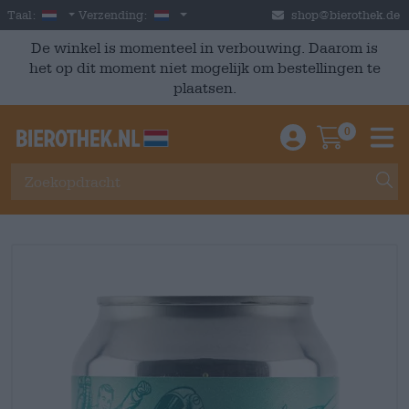
Skip to main content
Dutch
Nederland
Taal:
Verzending:
shop@bierothek.de
De winkel is momenteel in verbouwing. Daarom is
het op dit moment niet mogelijk om bestellingen te
plaatsen.
0
Einloggen / An
Warenkor
M