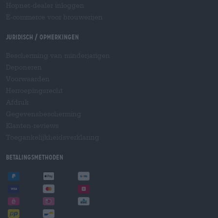
Hopnet-dealer inloggen
E-commerce voor brouwerijen
Juridisch / Opmerkingen
Bescherming van minderjarigen
Deponeren
Voorwaarden
Herroepingsrecht
Afdruk
Gegevensbescherming
Klanten-reviews
Toegankelijkheidsverklaring
Betalingsmethoden