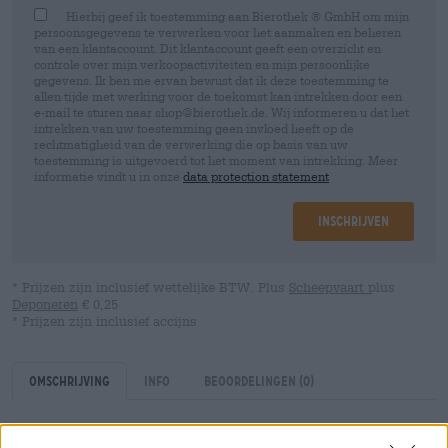
Hierbij geef ik toestemming aan Bierothek ® GmbH om mijn
persoonsgegevens te verwerken voor het aanmaken en beheren
van een klantaccount. Dit klantaccount geeft een overzicht en
controle over mijn verkoopactiviteiten en mijn persoonlijke
gegevens. Ik ben me ervan bewust dat ik deze toestemming te
allen tijde met werking voor de toekomst kan intrekken door een
e-mail te sturen naar shop@bierothek.de. Wij informeren u dat het
intrekken van uw toestemming geen invloed heeft op de
rechtmatigheid van de verwerking die op basis van uw
toestemming is uitgevoerd tot het moment van intrekking. Meer
informatie vindt u in onze
data protection statement
Inschrijven
* Prijzen zijn inclusief wettelijke BTW. Plus
Scheepvaart
plus
Deponeren
€ 0,25
* Prijzen zijn inclusief accijns
Omschrijving
Info
Beoordelingen
(0)