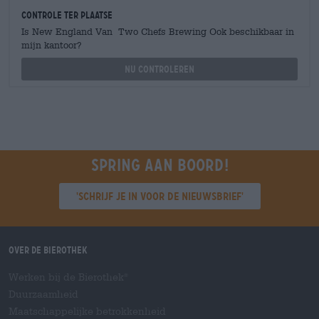
Controle ter plaatse
Is New England Van Two Chefs Brewing Ook beschikbaar in
mijn kantoor?
Nu controleren
Spring aan boord!
'Schrijf je in voor de nieuwsbrief'
Over de Bierothek
Werken bij de Bierothek
®
Duurzaamheid
Maatschappelijke betrokkenheid