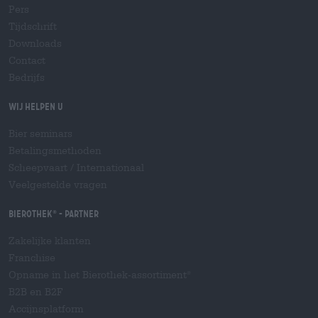
Pers
Tijdschrift
Downloads
Contact
Bedrijfs
Wij helpen u
Bier seminars
Betalingsmethoden
Scheepvaart
/
Internationaal
Veelgestelde vragen
Bierothek
- Partner
®
Zakelijke klanten
Franchise
Opname in het Bierothek-assortiment
®
B2B en B2F
Accijnsplatform