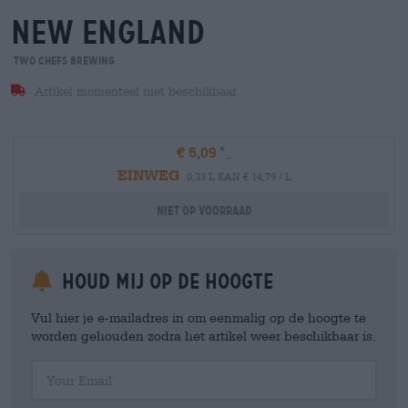
new england
Two Chefs Brewing
Artikel momenteel niet beschikbaar
€ 5,09
EINWEG
0,33 L KAN € 14,79 / L
Niet op voorraad
Houd mij op de hoogte
Vul hier je e-mailadres in om eenmalig op de hoogte te
worden gehouden zodra het artikel weer beschikbaar is.
Your Email