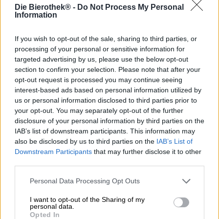
De New England IPA is een verdere stap in de evolutie
Die Bierothek® -
Do Not Process My Personal
van de IPA en het laatste lid van de gelijknamige serie
Information
van Two Chefs Brewing.
If you wish to opt-out of the sale, sharing to third parties, or
Regionaal en stilistisch is de New England IPA te vinden
processing of your personal or sensitive information for
aan de oostkust van de Verenigde Staten: het is een
targeted advertising by us, please use the below opt-out
subcategorie van de East Coast India Pale Ales en
verschilt van zijn soortgenoten door zijn heldere
section to confirm your selection. Please note that after your
troebelheid en fruitig karakter. Door slim gebruik van hop
opt-out request is processed you may continue seeing
en kleine veranderingen in het brouwproces halen de
interest-based ads based on personal information utilized by
brouwers de maximale smaak uit de groene bloemen. De
us or personal information disclosed to third parties prior to
bitterheid komt niet mee en is, in tegenstelling tot de
your opt-out. You may separately opt-out of the further
IPA's van de West Coast, zeer ingetogen.
disclosure of your personal information by third parties on the
IAB’s list of downstream participants. This information may
De interpretatie van Two Chef Brewing van een New
also be disclosed by us to third parties on the
IAB’s List of
England IPA is een kwestie van toeval: terwijl de
Downstream Participants
that may further disclose it to other
creatieve brouwers een IPA koudhopten, ontstond er als
third parties.
bij toverslag een heerlijk troebel brouwsel, dat meteen
indruk maakte. Tegenwoordig wordt het bier gebrouwen
Personal Data Processing Opt Outs
met de intentie en aromatische hopsoorten Cashmere,
Idaho 7 en Strata. De hoppige drie-eenheid combineert tot
I want to opt-out of the Sharing of my
een fruitige symfonie die het gehemelte streelt met
personal data.
sappige tonen van zonovergoten mango en exotische
Opted In