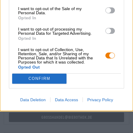
passievrucht. Een vleugje vers gemaaid gras en een
I want to opt-out of the Sale of my
zachte, harmonieuze bitterheid ronden het bier
Personal Data.
vakkundig af.
Opted In
Deze New England IPA is een bijzonder drinkbare
I want to opt-out of processing my
vertegenwoordiger in zijn soort en zal iedereen
Personal Data for Targeted Advertising.
aanspreken die graag bieren drinkt met een sappig
Opted In
fruitkarakter.
I want to opt-out of Collection, Use,
Retention, Sale, and/or Sharing of my
Personal Data that Is Unrelated with the
Purposes for which it was collected.
Opted Out
GRATIS BIERCONSULT
Heb je vragen over dit bier? Wij zijn er voor u.
CONFIRM
shop@bierothek.de
Data Deletion
Data Access
Privacy Policy
handelaren of restauranthouders
Du willst größere Mengen günstiger einkaufen?
grosshandel@bierothek.de